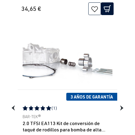
34,65 €
3 AÑOS DE GARANTÍA
(1)
Calificación promedio de 5 de 5 estrellas
BAR-TEK®
2.0 TFSI EA113 Kit de conversión de
taqué de rodillos para bomba de alta