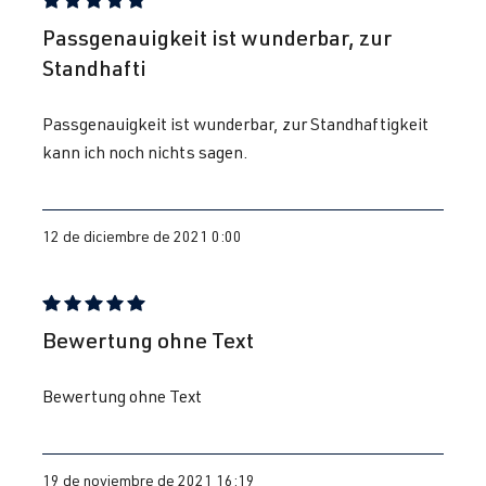
2.0 TFSI
Reseña con calificación de 5 de 5 estrellas
Sharan
Yo (Tipo 7M8)
Passgenauigkeit ist wunderbar, zur
(EA113)
| Año 1995-
Standhafti
ADY
| 115 CV
2000
(85 kW)
Passgenauigkeit ist wunderbar, zur Standhaftigkeit
kann ich noch nichts sagen.
2.0 TFSI
Sharan
Yo (Tipo 7M9)
(EA113)
| Año de
ATM
| 115 CV
fabricación
12 de diciembre de 2021 0:00
(85 kW)
2000-2010
Reseña con calificación de 5 de 5 estrellas
Bewertung ohne Text
Bewertung ohne Text
19 de noviembre de 2021 16:19