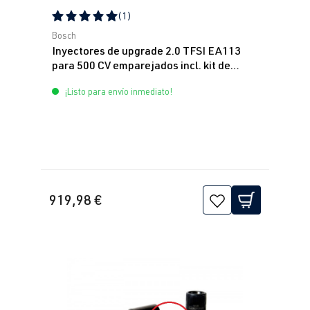
(1)
Calificación promedio de 5 de 5 estrellas
Bosch
Inyectores de upgrade 2.0 TFSI EA113
para 500 CV emparejados incl. kit de
montaje Bosch
¡Listo para envío inmediato!
919,98 €