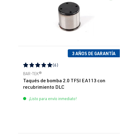
3 AÑOS DE GARANTÍA
(6)
Calificación promedio de 5 de 5 estrellas
BAR-TEK®
Taqués de bomba 2.0 TFSI EA113 con
recubrimiento DLC
¡Listo para envío inmediato!