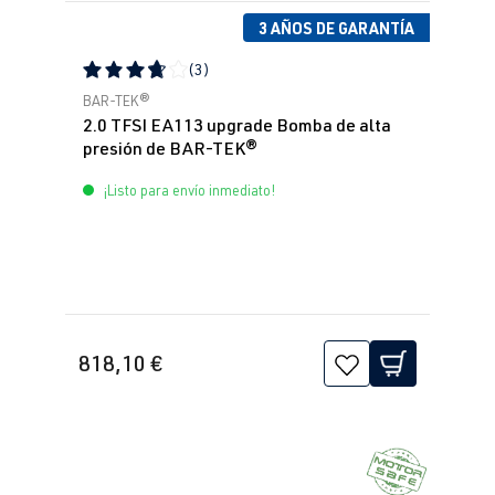
3 AÑOS DE GARANTÍA
(3)
Calificación promedio de 3.67 de 5 estrellas
BAR-TEK®
2.0 TFSI EA113 upgrade Bomba de alta
presión de BAR-TEK®
¡Listo para envío inmediato!
818,10 €