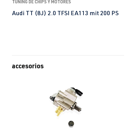
TUNING DE CHIPS Y MOTORES
Audi TT (8J) 2.0 TFSI EA113 mit 200 PS
accesorios
Omitir la galería de productos