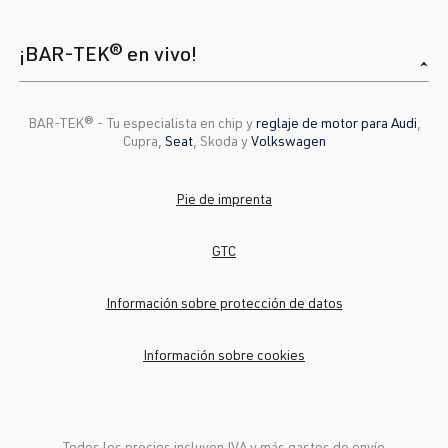
¡BAR-TEK® en vivo!
BAR-TEK®️ - Tu especialista en chip y
reglaje de motor para Audi
,
Cupra,
Seat
, Skoda y
Volkswagen
Pie de imprenta
GTC
Información sobre protección de datos
Información sobre cookies
Todos los precios incluyen IVA y más
gastos de envío