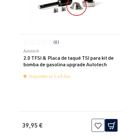
(0)
Calificación promedio de 0 de 5 estrellas
Autotech
2.0 TFSI & Placa de taqué TSI para kit de
bomba de gasolina upgrade Autotech
Disponible en 5 a 8 días
39,95 €