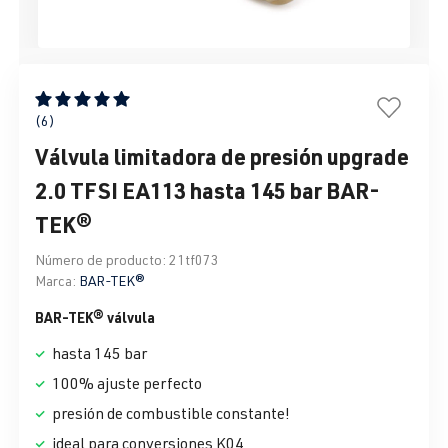
Calificación promedio de 5 de 5 estrellas
(6)
Válvula limitadora de presión upgrade
2.0 TFSI EA113 hasta 145 bar BAR-
TEK®
Número de producto:
21tf073
Marca:
BAR-TEK®
BAR-TEK® válvula
hasta 145 bar
100% ajuste perfecto
presión de combustible constante!
ideal para conversiones K04