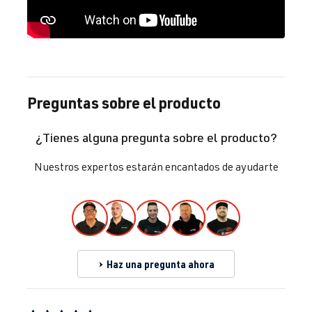
2.0 TFSI
Golf
V (Tipo 1K) |
(EA113)
Año de
BYD
| 230 CV
fabricación
(169 kW)
2003-2008
Preguntas sobre el producto
2.0 TFSI
Golf
V (Tipo 1K) |
¿Tienes alguna pregunta sobre el producto?
(EA113)
Año de
CDL
| 240 CV
fabricación
Nuestros expertos estarán encantados de ayudarte
(177 kW)
2003-2008
2.0 TFSI
Golf
VI (Tipo 5K1)
(EA113)
| Año 2008-
CDLF
| 270
2012
Haz una pregunta ahora
CV (199 kW)
2.0 TFSI
Golf
VI (Tipo 5K1)