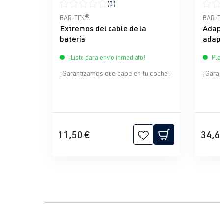
(0)
Calificación promedio de 0 de 5 estrellas
Calif
BAR-TEK®
BAR-
Extremos del cable de la
Adap
batería
adap
M6 +
¡Listo para envío inmediato!
Pla
¡Garantizamos que cabe en tu coche!
¡Gara
11,50 €
34,6