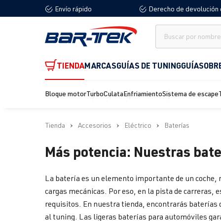
Envío rápido
Derecho de devolución 
 búsqueda
Saltar a la navegación principal
TIENDA
MARCAS
GUÍAS DE TUNING
GUÍA
SOBR
Bloque motor
Turbo
Culata
Enfriamiento
Sistema de escape
Tienda
Accesorios
Eléctrico
Baterías
Más potencia: Nuestras bate
La batería es un elemento importante de un coche, 
cargas mecánicas. Por eso, en la pista de carreras, 
requisitos. En nuestra tienda, encontrarás baterías
al tuning. Las ligeras baterías para automóviles ga