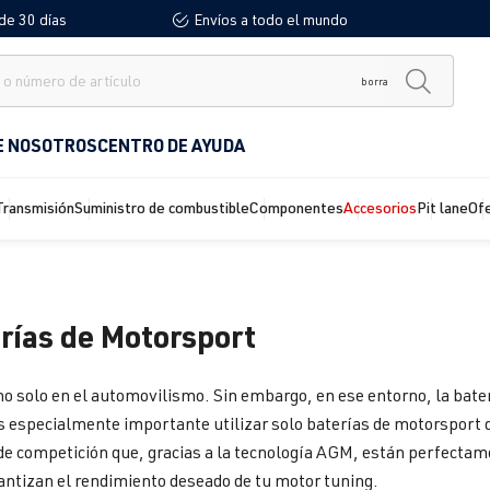
de 30 días
Envíos a todo el mundo
borra
E NOSOTROS
CENTRO DE AYUDA
Transmisión
Suministro de combustible
Componentes
Accesorios
Pit lane
Of
rías de Motorsport
no solo en el automovilismo. Sin embargo, en ese entorno, la bat
es especialmente importante utilizar solo baterías de motorsport 
 de competición que, gracias a la tecnología AGM, están perfectam
rantizan el rendimiento deseado de tu motor tuning.