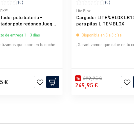
(0)
(0)
icación promedio de 0 de 5 estrellas
Calificación promedio de 0 d
TEK®
Lite Blox
tador polo batería -
Cargador LITE↯BLOX LB1
tador polo redondo Juego
para pilas LITE↯BLOX
/-
zo de entrega 1 - 3 días
Disponible en 5 a 8 días
ntizamos que cabe en tu coche!
¡Garantizamos que cabe en tu c
299,95 €
%
5 €
249,95 €