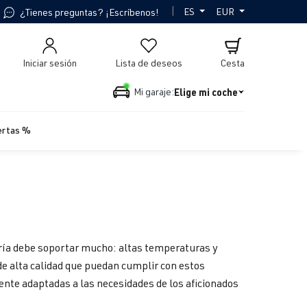
|
ES
EUR
¿Tienes preguntas? ¡Escríbenos!
Iniciar sesión
Lista de deseos
Cesta
Elige mi coche
Mi garaje:
ertas %
ería debe soportar mucho: altas temperaturas y
de alta calidad que puedan cumplir con estos
ente adaptadas a las necesidades de los aficionados