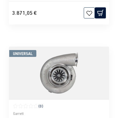
3.871,05 €
UNIVERSAL
(0)
Calificación promedio de 0 de 5 estrellas
Garrett