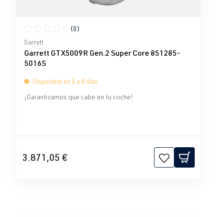
(0)
Calificación promedio de 0 de 5 estrellas
Garrett
Garrett GTX5009R Gen.2 Super Core 851285-
5016S
Disponible en 5 a 8 días
¡Garantizamos que cabe en tu coche!
3.871,05 €