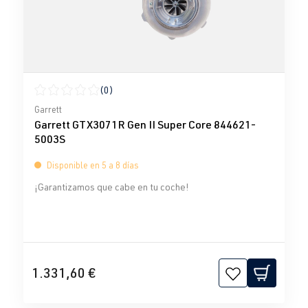
(0)
Calificación promedio de 0 de 5 estrellas
Garrett
Garrett GTX3071R Gen II Super Core 844621-
5003S
Disponible en 5 a 8 días
¡Garantizamos que cabe en tu coche!
1.331,60 €