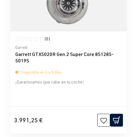
(0)
Calificación promedio de 0 de 5 estrellas
Garrett
Garrett GTX5020R Gen.2 Super Core 851285-
5019S
Disponible en 5 a 8 días
¡Garantizamos que cabe en tu coche!
3.991,25 €