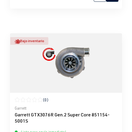
Bajo inventario
(0)
Calificación promedio de 0 de 5 estrellas
Garrett
Garrett GTX3076R Gen.2 Super Core 851154-
5001S