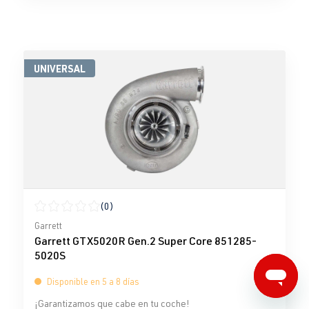
UNIVERSAL
(0)
Calificación promedio de 0 de 5 estrellas
Garrett
Garrett GTX5020R Gen.2 Super Core 851285-
5020S
Disponible en 5 a 8 días
¡Garantizamos que cabe en tu coche!