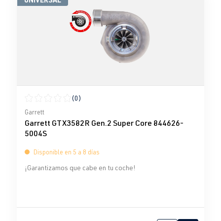
(0)
Calificación promedio de 0 de 5 estrellas
Garrett
Garrett GTX3582R Gen.2 Super Core 844626-
5004S
Disponible en 5 a 8 días
¡Garantizamos que cabe en tu coche!