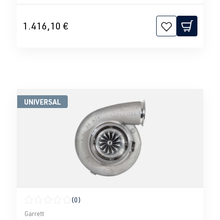
1.416,10 €
UNIVERSAL
(0)
Calificación promedio de 0 de 5 estrellas
Garrett