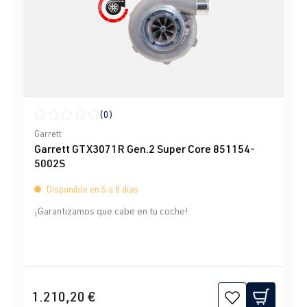
(0)
Calificación promedio de 0 de 5 estrellas
Garrett
Garrett GTX3071R Gen.2 Super Core 851154-
5002S
Disponible en 5 a 8 días
¡Garantizamos que cabe en tu coche!
1.210,20 €