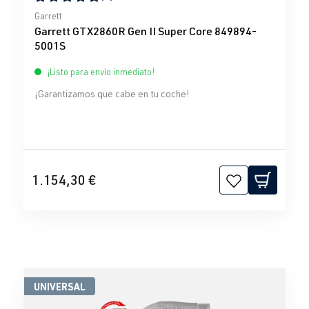
Calificación promedio de 5 de 5 estrellas
Garrett
Garrett GTX2860R Gen II Super Core 849894-
5001S
¡Listo para envío inmediato!
¡Garantizamos que cabe en tu coche!
1.154,30 €
UNIVERSAL