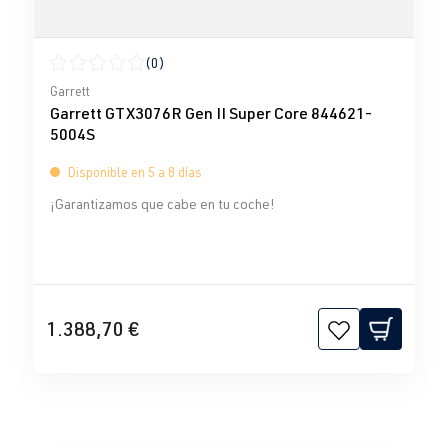
(0)
Calificación promedio de 0 de 5 estrellas
Garrett
Garrett GTX3076R Gen II Super Core 844621-
5004S
Disponible en 5 a 8 días
¡Garantizamos que cabe en tu coche!
1.388,70 €