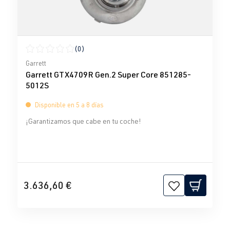
(0)
Calificación promedio de 0 de 5 estrellas
Garrett
Garrett GTX4709R Gen.2 Super Core 851285-
5012S
Disponible en 5 a 8 días
¡Garantizamos que cabe en tu coche!
3.636,60 €