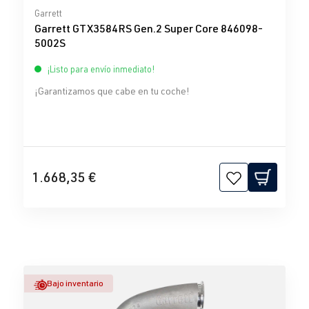
Calificación promedio de 0 de 5 estrellas
Garrett
Garrett GTX3584RS Gen.2 Super Core 846098-
5002S
¡Listo para envío inmediato!
¡Garantizamos que cabe en tu coche!
1.668,35 €
Bajo inventario