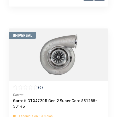
UNIVERSAL
(0)
Calificación promedio de 0 de 5 estrellas
Garrett
Garrett GTX4720R Gen.2 Super Core 851285-
5014S
Disponible en 5 a 8 días