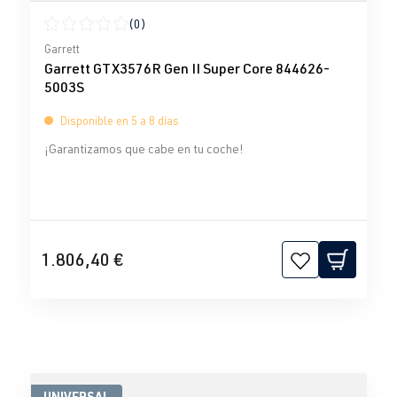
(0)
Calificación promedio de 0 de 5 estrellas
Garrett
Garrett GTX3576R Gen II Super Core 844626-
5003S
Disponible en 5 a 8 días
¡Garantizamos que cabe en tu coche!
1.806,40 €
UNIVERSAL