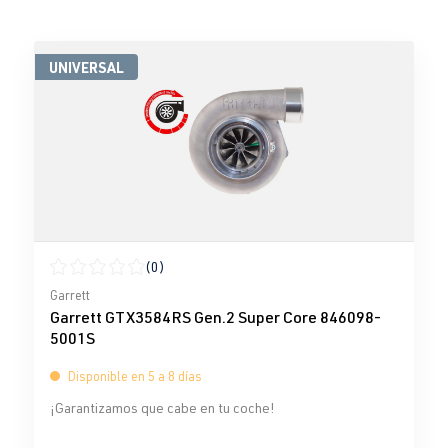
UNIVERSAL
(0)
Calificación promedio de 0 de 5 estrellas
Garrett
Garrett GTX3584RS Gen.2 Super Core 846098-
5001S
Disponible en 5 a 8 días
¡Garantizamos que cabe en tu coche!