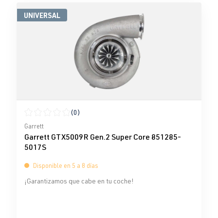
UNIVERSAL
(0)
Calificación promedio de 0 de 5 estrellas
Garrett
Garrett GTX5009R Gen.2 Super Core 851285-
5017S
Disponible en 5 a 8 días
¡Garantizamos que cabe en tu coche!