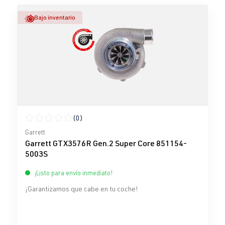
Bajo inventario
(0)
Calificación promedio de 0 de 5 estrellas
Garrett
Garrett GTX3576R Gen.2 Super Core 851154-
5003S
¡Listo para envío inmediato!
¡Garantizamos que cabe en tu coche!