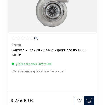
(0)
Calificación promedio de 0 de 5 estrellas
Garrett
Garrett GTX4720R Gen.2 Super Core 851285-
5013S
¡Listo para envío inmediato!
¡Garantizamos que cabe en tu coche!
3.756,80 €