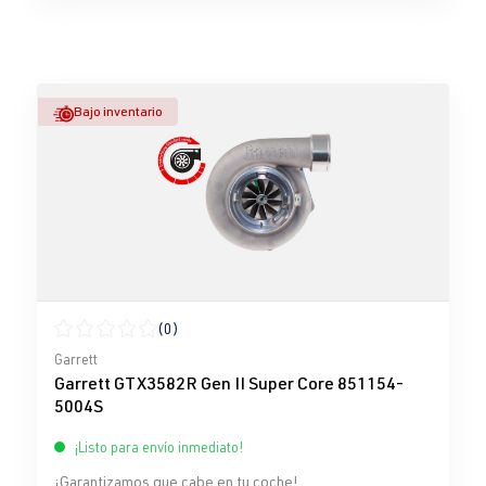
Bajo inventario
(0)
Calificación promedio de 0 de 5 estrellas
Garrett
Garrett GTX3582R Gen II Super Core 851154-
5004S
¡Listo para envío inmediato!
¡Garantizamos que cabe en tu coche!