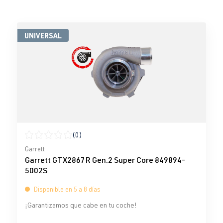
UNIVERSAL
(0)
Calificación promedio de 0 de 5 estrellas
Garrett
Garrett GTX2867R Gen.2 Super Core 849894-
5002S
Disponible en 5 a 8 días
¡Garantizamos que cabe en tu coche!