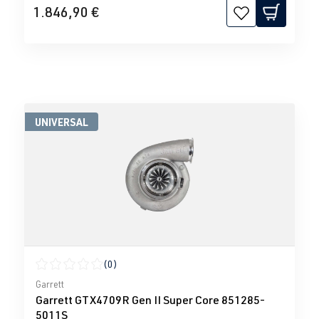
1.846,90 €
UNIVERSAL
(0)
Calificación promedio de 0 de 5 estrellas
Garrett
Garrett GTX4709R Gen II Super Core 851285-
5011S