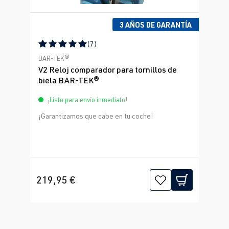
3 AÑOS DE GARANTÍA
(7)
Calificación promedio de 5 de 5 estrellas
BAR-TEK®
V2 Reloj comparador para tornillos de
biela BAR-TEK®
¡Listo para envío inmediato!
¡Garantizamos que cabe en tu coche!
219,95 €