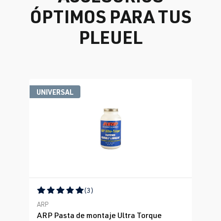
ÓPTIMOS PARA TUS
PLEUEL
Omitir la galería de productos
UNIVERSAL
(3)
Calificación promedio de 5 de 5 estrellas
ARP
ARP Pasta de montaje Ultra Torque