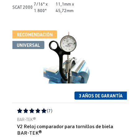
7/16" x
11,1mm x
SCAT 2000
1.800"
45,72mm
RECOMENDACIÓN
UNIVERSAL
3 AÑOS DE GARANTÍA
(7)
Calificación promedio de 5 de 5 estrellas
BAR-TEK®
V2 Reloj comparador para tornillos de biela
BAR-TEK®