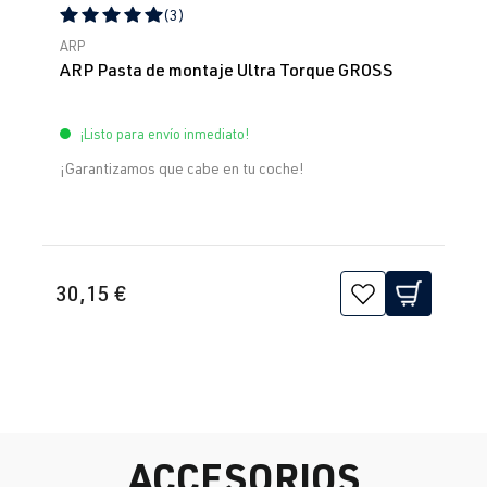
(3)
Calificación promedio de 5 de 5 estrellas
ARP
ARP Pasta de montaje Ultra Torque GROSS
¡Listo para envío inmediato!
¡Garantizamos que cabe en tu coche!
30,15 €
ACCESORIOS