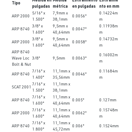
Tipo
pulgadas
métrica
en pulgadas
nto en mm
5/16" x
7,9mm x
0.14224m
ARP 2000
0.0056"
1.500"
38,1mm
m
3/8" x
9,5mm x
0.11938m
ARP 8740
0.0047"
1.600"
40,64mm
m
3/8" x
9,5mm x
0.14732m
ARP 2000
0.0058"
1.600"
40,64mm
m
ARP 8740
0.16002m
Wave Loc
3/8"
9,5mm
0.0063"
m
Bolt & Nut
7/16" x
11,1mm x
0.11684m
ARP 8740
0.0046"
1.400"
35,56mm
m
7/16" x
11,1mm x
SCAT 2001
1.500"
38,1mm
7/16" x
11,1mm x
ARP 8740
0.005"
0.127mm
1.600"
40,64mm
7/16" x
11,1mm x
0.15748m
ARP 2000
0.0062"
1.600"
40,64mm
m
7/16" x
11,1mm x
ARP 8740
0.006"
0.1524mm
1.800"
45,72mm