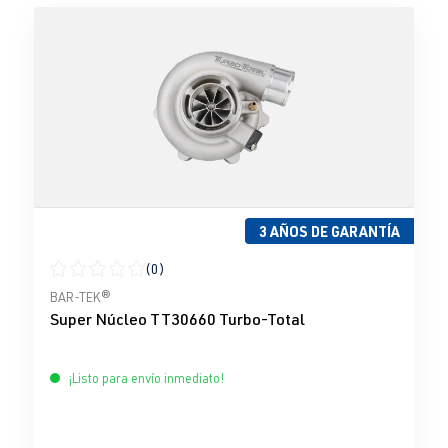
3 AÑOS DE GARANTÍA
(0)
Calificación promedio de 0 de 5 estrellas
BAR-TEK®
Super Núcleo TT30660 Turbo-Total
¡Listo para envío inmediato!