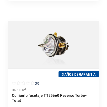
3 AÑOS DE GARANTÍA
(0)
Calificación promedio de 0 de 5 estrellas
BAR-TEK®
Conjunto fuselaje TT25660 Reverso Turbo-
Total