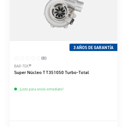
3 AÑOS DE GARANTÍA
(0)
Calificación promedio de 0 de 5 estrellas
BAR-TEK®
Super Núcleo TT351050 Turbo-Total
¡Listo para envío inmediato!