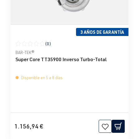
3 AÑOS DE GARANTÍA
(0)
Calificación promedio de 0 de 5 estrellas
BAR-TEK®
Super Core TT35900 Inverso Turbo-Total
Disponible en 5 a 8 días
1.156,94 €