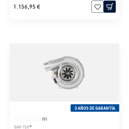
1.156,95 €
3 AÑOS DE GARANTÍA
(0)
Calificación promedio de 0 de 5 estrellas
BAR-TEK®