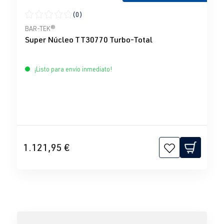
(0)
Calificación promedio de 0 de 5 estrellas
BAR-TEK®
Super Núcleo TT30770 Turbo-Total
¡Listo para envío inmediato!
1.121,95 €