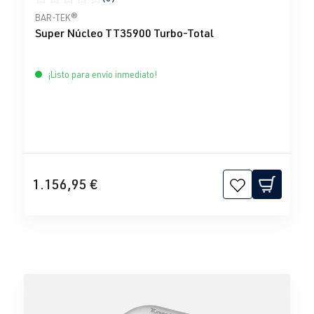
Calificación promedio de 0 de 5 estrellas
BAR-TEK®
Super Núcleo TT35900 Turbo-Total
¡Listo para envío inmediato!
1.156,95 €