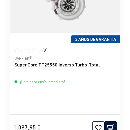
3 AÑOS DE GARANTÍA
(0)
Calificación promedio de 0 de 5 estrellas
BAR-TEK®
Super Core TT25550 Inverso Turbo-Total
¡Listo para envío inmediato!
1.087,95 €