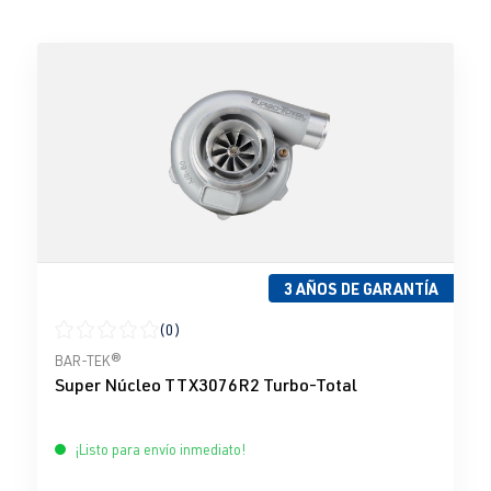
3 AÑOS DE GARANTÍA
(0)
Calificación promedio de 0 de 5 estrellas
BAR-TEK®
Super Núcleo TTX3076R2 Turbo-Total
¡Listo para envío inmediato!