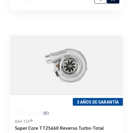
3 AÑOS DE GARANTÍA
(0)
Calificación promedio de 0 de 5 estrellas
BAR-TEK®
Super Core TT25660 Reverso Turbo-Total