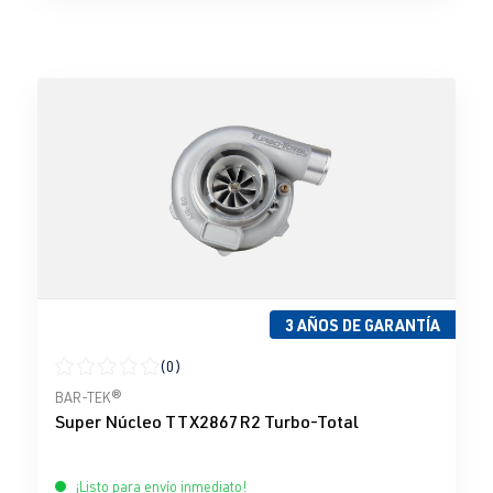
3 AÑOS DE GARANTÍA
(0)
Calificación promedio de 0 de 5 estrellas
BAR-TEK®
Super Núcleo TTX2867R2 Turbo-Total
¡Listo para envío inmediato!