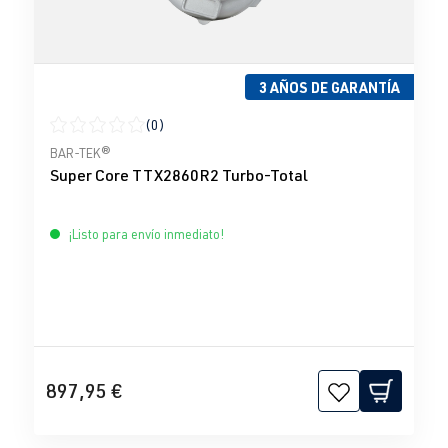
3 AÑOS DE GARANTÍA
(0)
Calificación promedio de 0 de 5 estrellas
BAR-TEK®
Super Core TTX2860R2 Turbo-Total
¡Listo para envío inmediato!
897,95 €