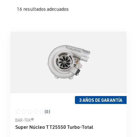
16 resultados adecuados
3 AÑOS DE GARANTÍA
(0)
Calificación promedio de 0 de 5 estrellas
BAR-TEK®
Super Núcleo TT25550 Turbo-Total