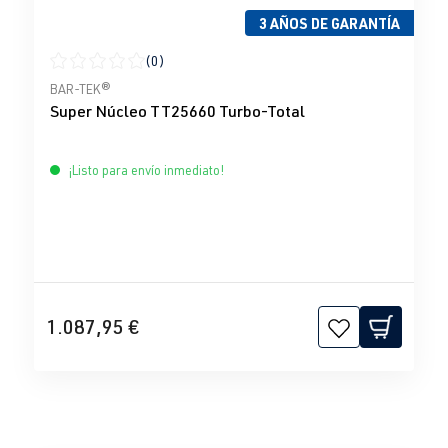
3 AÑOS DE GARANTÍA
(0)
Calificación promedio de 0 de 5 estrellas
BAR-TEK®
Super Núcleo TT25660 Turbo-Total
¡Listo para envío inmediato!
1.087,95 €