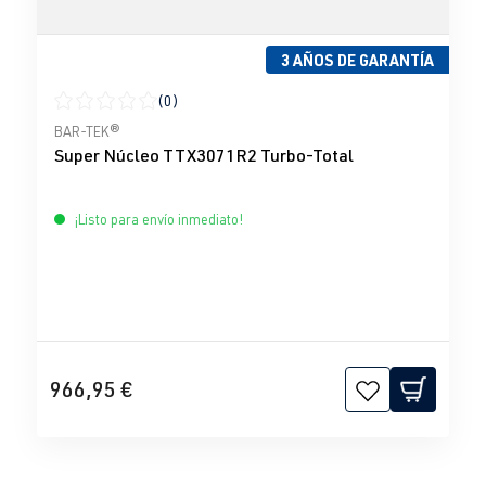
3 AÑOS DE GARANTÍA
(0)
Calificación promedio de 0 de 5 estrellas
BAR-TEK®
Super Núcleo TTX3071R2 Turbo-Total
¡Listo para envío inmediato!
966,95 €