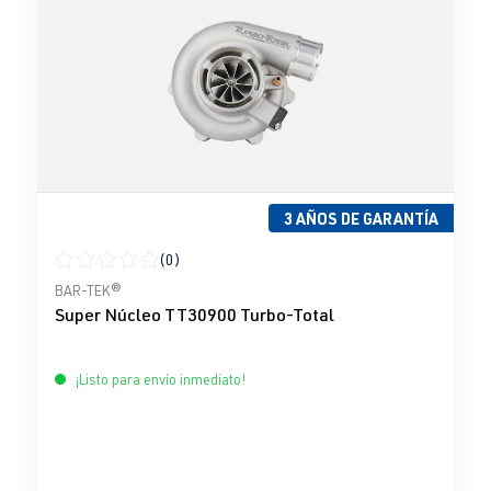
3 AÑOS DE GARANTÍA
(0)
Calificación promedio de 0 de 5 estrellas
BAR-TEK®
Super Núcleo TT30900 Turbo-Total
¡Listo para envío inmediato!