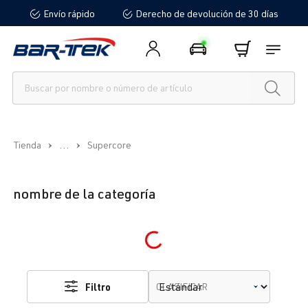
Envío rápido
Derecho de devolución de 30 días
enido principal
...
Tienda
Supercore
nombre de la categoría
Loading...
Filtro
CLASIFICAR