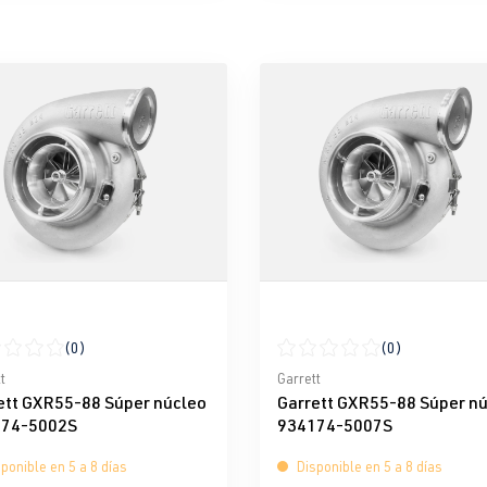
(0)
(0)
icación promedio de 0 de 5 estrellas
Calificación promedio de 0 d
t
Garrett
ett GXR55-88 Súper núcleo
Garrett GXR55-88 Súper n
74-5002S
934174-5007S
ponible en 5 a 8 días
Disponible en 5 a 8 días