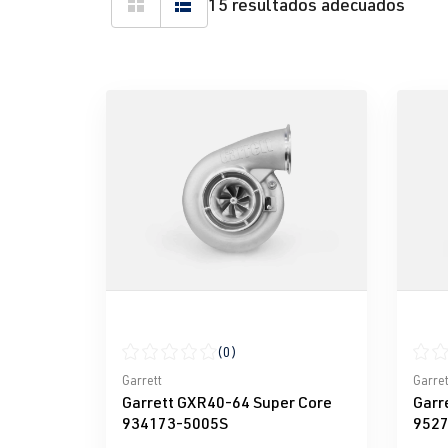
15 resultados adecuados
(0)
Calificación promedio de 0 de 5 estrellas
Calif
Garrett
Garret
Garrett GXR40-64 Super Core
Garr
934173-5005S
9527