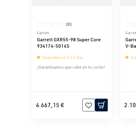
(0)
Calificación promedio de 0 de 5 estrellas
Calif
Garrett
Garret
Garrett GXR55-98 Super Core
Garr
934174-5014S
V-Ba
9341
Disponible en 5 a 8 días
Dis
¡Garantizamos que cabe en tu coche!
4.667,15 €
2.10