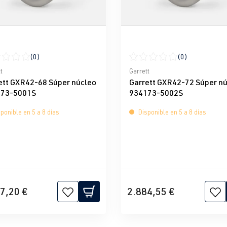
(0)
(0)
icación promedio de 0 de 5 estrellas
Calificación promedio de 0 d
t
Garrett
ett GXR42-68 Súper núcleo
Garrett GXR42-72 Súper n
73-5001S
934173-5002S
ponible en 5 a 8 días
Disponible en 5 a 8 días
7,20 €
2.884,55 €