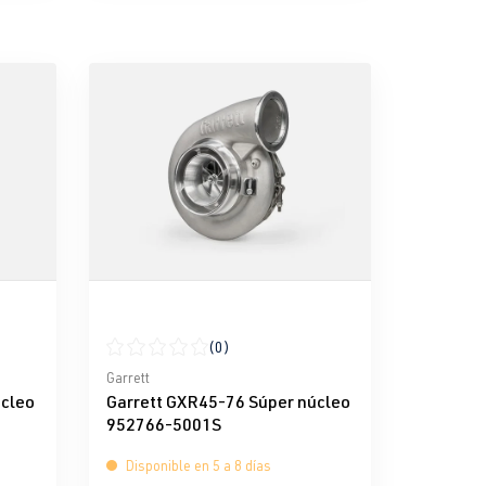
(0)
e 5 estrellas
Calificación promedio de 0 de 5 estrellas
Garrett
úcleo
Garrett GXR45-76 Súper núcleo
952766-5001S
Disponible en 5 a 8 días