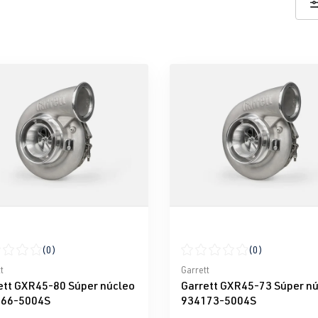
(0)
(0)
icación promedio de 0 de 5 estrellas
Calificación promedio de 0 d
t
Garrett
ett GXR45-80 Súper núcleo
Garrett GXR45-73 Súper n
66-5004S
934173-5004S