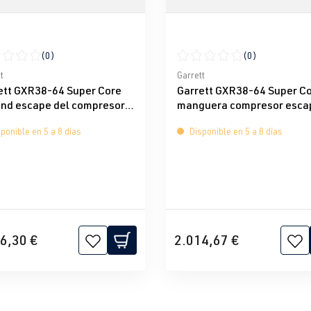
(0)
(0)
icación promedio de 0 de 5 estrellas
Calificación promedio de 0 d
t
Garrett
ett GXR38-64 Super Core
Garrett GXR38-64 Super C
nd escape del compresor
manguera compresor esca
73-5008S
934173-5009S
ponible en 5 a 8 días
Disponible en 5 a 8 días
6,30 €
2.014,67 €