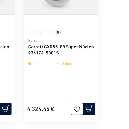
(0)
e 5 estrellas
Calificación promedio de 0 de 5 estrellas
Garrett
úcleo
Garrett GXR55-88 Súper Núcleo
934174-5001S
Disponible en 5 a 8 días
4.324,45 €