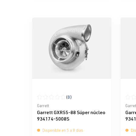
(0)
Calificación promedio de 0 de 5 estrellas
Calif
Garrett
Garret
Garrett GXR55-88 Súper núcleo
Garr
934174-5008S
9341
Disponible en 5 a 8 días
Dis