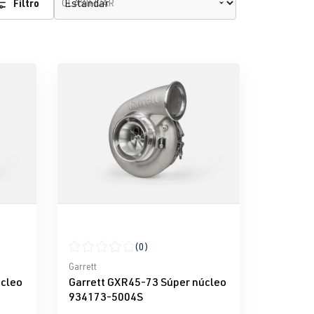
Filtro
CLASIFICAR
(0)
e 5 estrellas
Calificación promedio de 0 de 5 estrellas
Garrett
úcleo
Garrett GXR45-73 Súper núcleo
934173-5004S