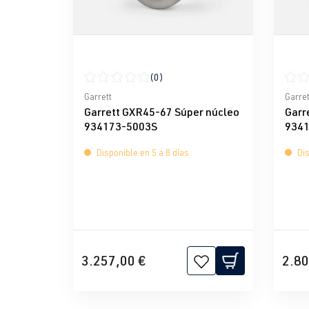
(0)
Calificación promedio de 0 de 5 estrellas
Calif
Garrett
Garret
Garrett GXR45-67 Súper núcleo
Garr
934173-5003S
9341
Disponible en 5 a 8 días
Dis
3.257,00 €
2.80