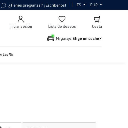
|
ES
EUR
¿Tienes preguntas? ¡Escríbenos!
Iniciar sesión
Lista de deseos
Cesta
Elige mi coche
Mi garaje:
ertas %