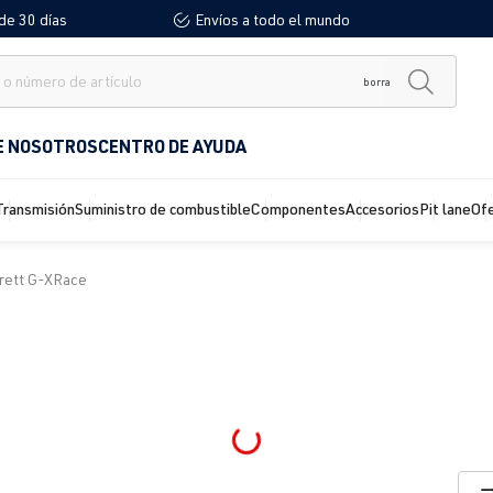
de 30 días
Envíos a todo el mundo
borra
E NOSOTROS
CENTRO DE AYUDA
Transmisión
Suministro de combustible
Componentes
Accesorios
Pit lane
Of
rett G-XRace
Loading...