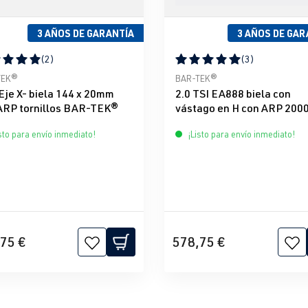
3 AÑOS DE GARANTÍA
3 AÑOS DE GAR
(2)
(3)
icación promedio de 5 de 5 estrellas
Calificación promedio de 5 d
TEK®
BAR-TEK®
Eje X- biela 144 x 20mm
2.0 TSI EA888 biela con
ARP tornillos BAR-TEK®
vástago en H con ARP 200
tornillos BAR-TEK®
sto para envío inmediato!
¡Listo para envío inmediato!
75 €
578,75 €