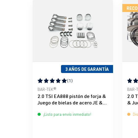
RECO
3 AÑOS DE GARANTÍA
(1)
Calificación promedio de 5 de 5 estrellas
Calif
BAR-TEK®
BAR-
2.0 TSI EA888 pistón de forja &
2.0 
Juego de bielas de acero JE &
& Ju
BAR-TEK®
BAR
¡Listo para envío inmediato!
Dis