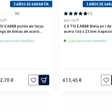
3 AÑOS DE GARANTÍA
3 AÑOS DE GAR
(0)
(1)
icación promedio de 0 de 5 estrellas
Calificación promedio de 5 d
TEK®
BAR-TEK®
TSI EA888 pistón de forja-
2.0 TSI EA888 Biela en I de
ego de bielas de acero
acero 144 x 23 mm trapezo
 V2 Mahle & BAR-TEK®
con ARP tornillos BAR-TE
sto para envío inmediato!
¡Listo para envío inmediato!
2,70 €
613,45 €