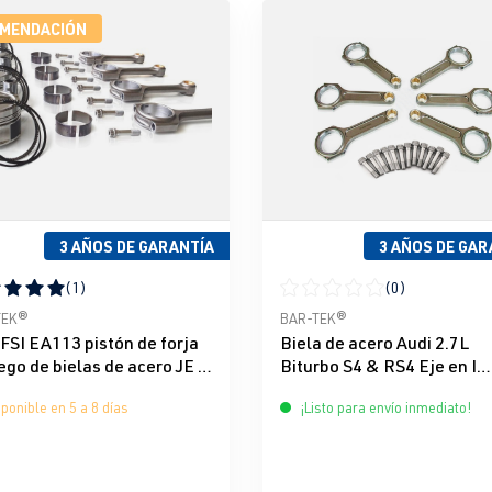
MENDACIÓN
3 AÑOS DE GARANTÍA
3 AÑOS DE GAR
(1)
(0)
icación promedio de 5 de 5 estrellas
Calificación promedio de 0 d
TEK®
BAR-TEK®
TFSI EA113 pistón de forja
Biela de acero Audi 2.7L
ego de bielas de acero JE &
Biturbo S4 & RS4 Eje en I
-TEK®
154x21mm BAR-TEK®
ponible en 5 a 8 días
¡Listo para envío inmediato!