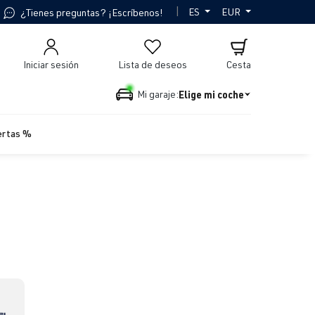
|
ES
EUR
¿Tienes preguntas? ¡Escríbenos!
Iniciar sesión
Lista de deseos
Cesta
Elige mi coche
Mi garaje:
ertas %