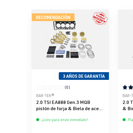
RECOMENDACIÓN
3 AÑOS DE GARANTÍA
(0)
Calificación promedio de 0 de 5 estrellas
Calif
BAR-TEK®
BAR-
2.0 TSI EA888 Gen.3 MQB
2.0 
pistón de forja & Biela de acero
& Bi
High Boost Kit ULTI IRP & BAR-
ULTI
¡Listo para envío inmediato!
Pla
TEK®