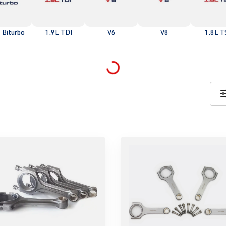
 Biturbo
1.9L TDI
V6
V8
1.8L T
Loading...