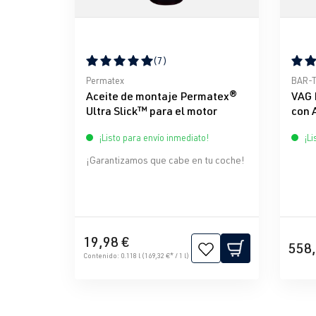
(7)
Calificación promedio de 5 de 5 estrellas
Calif
Permatex
BAR-
Aceite de montaje Permatex®
VAG 
Ultra Slick™ para el motor
con 
¡Listo para envío inmediato!
¡Li
¡Garantizamos que cabe en tu coche!
19,98 €
558,
Contenido:
0.118 l
(169,32 €* / 1 l)