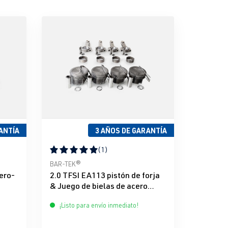
ANTÍA
3 AÑOS DE GARANTÍA
(1)
e 5 estrellas
Calificación promedio de 5 de 5 estrellas
BAR-TEK®
ero-
2.0 TFSI EA113 pistón de forja
& Juego de bielas de acero
Mahle & BAR-TEK®
¡Listo para envío inmediato!