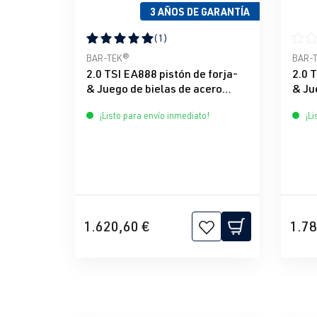
3 AÑOS DE GARANTÍA
(1)
Calificación promedio de 5 de 5 estrellas
Calif
BAR-TEK®
BAR-
2.0 TSI EA888 pistón de forja-
2.0 
& Juego de bielas de acero
& Ju
Mahle & BAR-TEK®
Race
¡Listo para envío inmediato!
¡Li
1.620,60 €
1.78