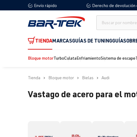
Envío rápido
Derecho de devolución 
 búsqueda
Saltar a la navegación principal
TIENDA
MARCAS
GUÍAS DE TUNING
GUÍA
SOBR
Bloque motor
Turbo
Culata
Enfriamiento
Sistema de escape
Tienda
Bloque motor
Bielas
Audi
Vastago de acero para el mo