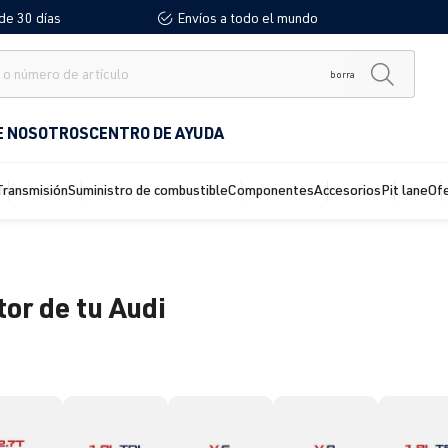
de 30 días
Envíos a todo el mundo
borra
E NOSOTROS
CENTRO DE AYUDA
Transmisión
Suministro de combustible
Componentes
Accesorios
Pit lane
Of
tor de tu Audi