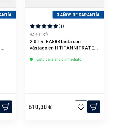
ANTÍA
3 AÑOS DE GARANTÍA
(1)
e 5 estrellas
Calificación promedio de 5 de 5 estrellas
BAR-TEK®
2.0 TSI EA888 biela con
0
vástago en H TITANNITRATED
BAR-TEK®
¡Listo para envío inmediato!
810,30 €