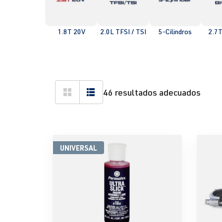
1.8T 20V
2.0L TFSI / TSI
5-Cilindros
2.7T
46 resultados adecuados
UNIVERSAL