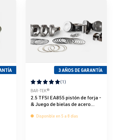
ANTÍA
3 AÑOS DE GARANTÍA
(1)
e 5 estrellas
Calificación promedio de 5 de 5 estrellas
BAR-TEK®
2.5 TFSI EA855 pistón de forja -
& Juego de bielas de acero
Mahle & BAR-TEK®
Disponible en 5 a 8 días