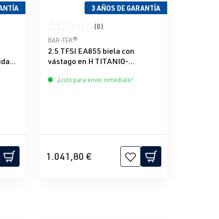
ANTÍA
3 AÑOS DE GARANTÍA
(0)
e 5 estrellas
Calificación promedio de 0 de 5 estrellas
BAR-TEK®
2.5 TFSI EA855 biela con
idal
vástago en H TITANIO-
K®
NITRURADO BAR-TEK®
¡Listo para envío inmediato!
1.041,80 €