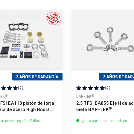
3 AÑOS DE GARANTÍA
3 AÑOS DE GAR
(2)
(2)
icación promedio de 5 de 5 estrellas
Calificación promedio de 5 d
TEK®
BAR-TEK®
TFSI EA113 pistón de forja
2.5 TFSI EA855 Eje H de ac
ela de acero High Boost
biela BAR-TEK®
 Kit JE & BAR-TEK®
zo de entrega 1 - 2 días
¡Listo para envío inmediato!