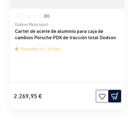
(0)
Calificación promedio de 0 de 5 estrellas
Dodson Motorsport
Carter de aceite de aluminio para caja de
cambios Porsche PDK de tracción total Dodson
Disponible en 5 a 8 días
2.269,95 €