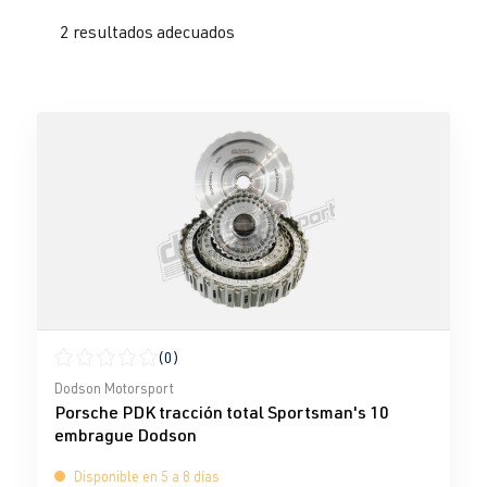
2 resultados adecuados
(0)
Calificación promedio de 0 de 5 estrellas
Dodson Motorsport
Porsche PDK tracción total Sportsman's 10
embrague Dodson
Disponible en 5 a 8 días