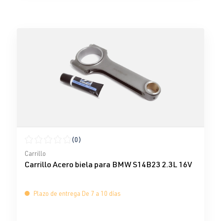
(0)
Calificación promedio de 0 de 5 estrellas
Carrillo
Carrillo Acero biela para BMW S14B23 2.3L 16V
Plazo de entrega De 7 a 10 días