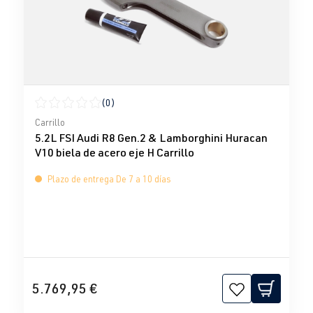
(0)
Calificación promedio de 0 de 5 estrellas
Carrillo
5.2L FSI Audi R8 Gen.2 & Lamborghini Huracan
V10 biela de acero eje H Carrillo
Plazo de entrega De 7 a 10 días
5.769,95 €