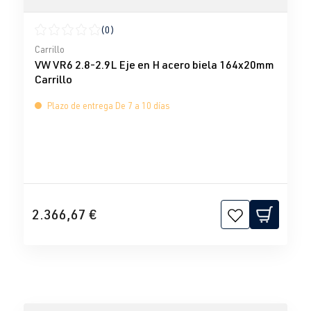
(0)
Calificación promedio de 0 de 5 estrellas
Carrillo
VW VR6 2.8-2.9L Eje en H acero biela 164x20mm
Carrillo
Plazo de entrega De 7 a 10 días
2.366,67 €