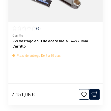
(0)
Calificación promedio de 0 de 5 estrellas
Carrillo
VW Vástago en H de acero biela 144x20mm
Carrillo
Plazo de entrega De 7 a 10 días
2.151,08 €