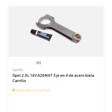
(0)
Calificación promedio de 0 de 5 estrellas
Carrillo
Opel 2.0L 16V A20NHT Eje en H de acero biela
Carrillo
Disponible en 5 a 8 días