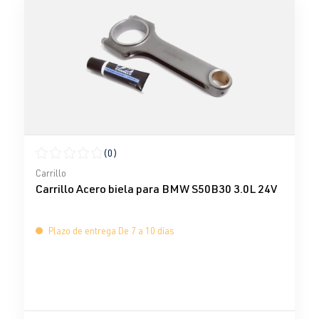
(0)
Calificación promedio de 0 de 5 estrellas
Carrillo
Carrillo Acero biela para BMW S50B30 3.0L 24V
Plazo de entrega De 7 a 10 días