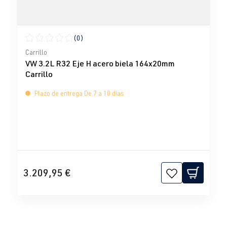
(0)
Calificación promedio de 0 de 5 estrellas
Carrillo
VW 3.2L R32 Eje H acero biela 164x20mm
Carrillo
Plazo de entrega De 7 a 10 días
3.209,95 €