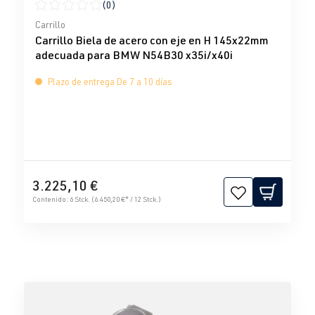
(0)
Calificación promedio de 0 de 5 estrellas
Carrillo
Carrillo Biela de acero con eje en H 145x22mm
adecuada para BMW N54B30 x35i/x40i
Plazo de entrega De 7 a 10 días
3.225,10 €
Contenido:
6 Stck.
(6.450,20 €* / 12 Stck.)