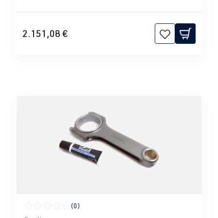
2.151,08 €
(0)
Calificación promedio de 0 de 5 estrellas