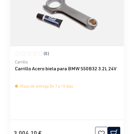
(0)
Calificación promedio de 0 de 5 estrellas
Carrillo
Carrillo Acero biela para BMW S50B32 3.2L 24V
Plazo de entrega De 7 a 10 días
3.004,10 €