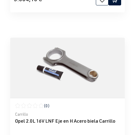
(0)
Calificación promedio de 0 de 5 estrellas
Carrillo
Opel 2.0L 16V LNF Eje en H Acero biela Carrillo