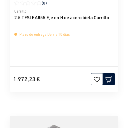
(0)
Calificación promedio de 0 de 5 estrellas
Carrillo
2.5 TFSI EA855 Eje en H de acero biela Carrillo
Plazo de entrega De 7 a 10 días
1.972,23 €