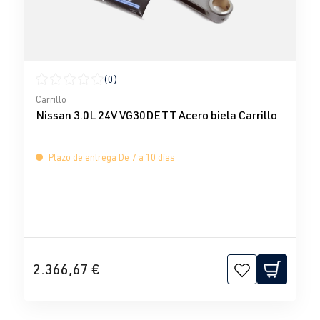
(0)
Calificación promedio de 0 de 5 estrellas
Carrillo
Nissan 3.0L 24V VG30DETT Acero biela Carrillo
Plazo de entrega De 7 a 10 días
2.366,67 €