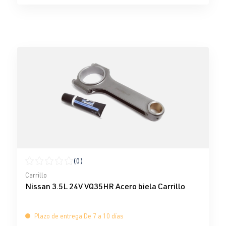
(0)
Calificación promedio de 0 de 5 estrellas
Carrillo
Nissan 3.5L 24V VQ35HR Acero biela Carrillo
Plazo de entrega De 7 a 10 días