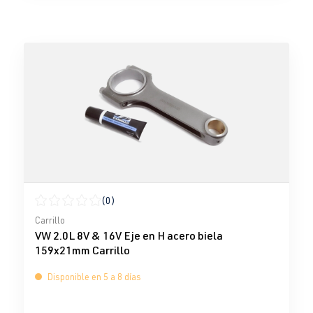
(0)
Calificación promedio de 0 de 5 estrellas
Carrillo
VW 2.0L 8V & 16V Eje en H acero biela
159x21mm Carrillo
Disponible en 5 a 8 días