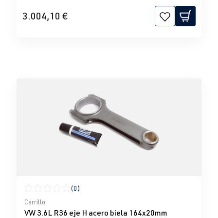
3.004,10 €
(0)
Calificación promedio de 0 de 5 estrellas
Carrillo
VW 3.6L R36 eje H acero biela 164x20mm