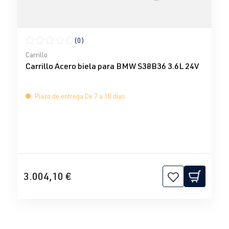
(0)
Calificación promedio de 0 de 5 estrellas
Carrillo
Carrillo Acero biela para BMW S38B36 3.6L 24V
Plazo de entrega De 7 a 10 días
3.004,10 €