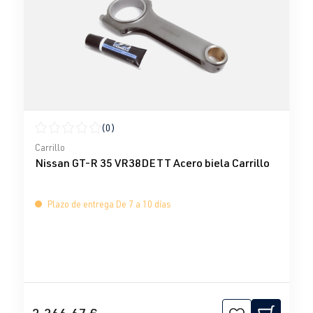
(0)
Calificación promedio de 0 de 5 estrellas
Carrillo
Nissan GT-R 35 VR38DETT Acero biela Carrillo
Plazo de entrega De 7 a 10 días