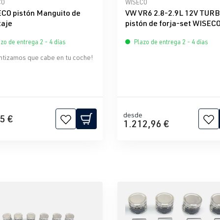
icación promedio de 3.67 de 5 estrellas
Calificación promedio de 0 d
CO
WISECO
CO pistón Manguito de
VW VR6 2.8-2.9L 12V TUR
aje
pistón de forja-set WISEC
zo de entrega 2 - 4 días
Plazo de entrega 2 - 4 días
ntizamos que cabe en tu coche!
desde
5 €
1.212,96 €