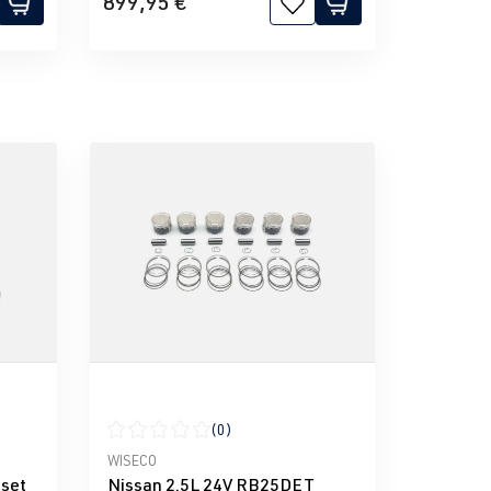
899,95 €
(0)
e 5 estrellas
Calificación promedio de 0 de 5 estrellas
WISECO
-set
Nissan 2.5L 24V RB25DET