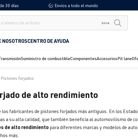
de 30 días
Envíos a todo el mundo
borra
E NOSOTROS
CENTRO DE AYUDA
Transmisión
Suministro de combustible
Componentes
Accesorios
Pit lane
Of
Pistones forjados
rjado de alto rendimiento
 los fabricantes de pistones forjados más antiguos. En los Estados
ias a su alta calidad, que también beneficia al automovilismo de c
s de alto rendimiento
para diferentes marcas y modelos de autom
chos más.