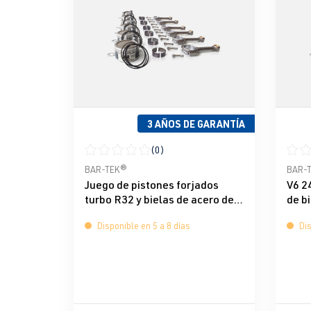
3 AÑOS DE GARANTÍA
(0)
Calificación promedio de 0 de 5 estrellas
Calif
BAR-TEK®
BAR-
Juego de pistones forjados
V6 2
turbo R32 y bielas de acero de
de b
Wiseco & BAR-TEK®
BAR
Disponible en 5 a 8 días
Dis