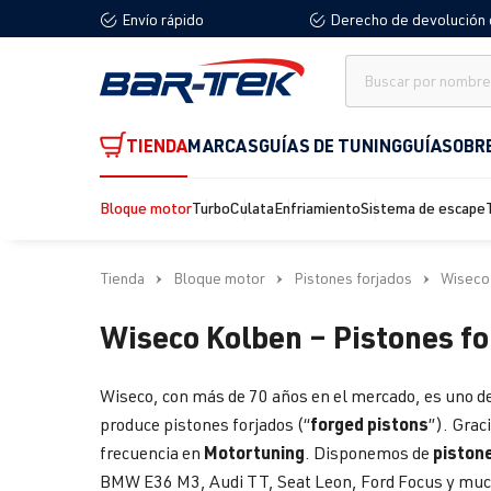
Envío rápido
Derecho de devolución 
 búsqueda
Saltar a la navegación principal
TIENDA
MARCAS
GUÍAS DE TUNING
GUÍA
SOBR
Bloque motor
Turbo
Culata
Enfriamiento
Sistema de escape
Tienda
Bloque motor
Pistones forjados
Wiseco 
Wiseco Kolben – Pistones fo
Wiseco, con más de 70 años en el mercado, es uno de
forged pistons
produce pistones forjados (“
”). Grac
Motortuning
pistone
frecuencia en
. Disponemos de
BMW E36 M3, Audi TT, Seat Leon, Ford Focus y mu