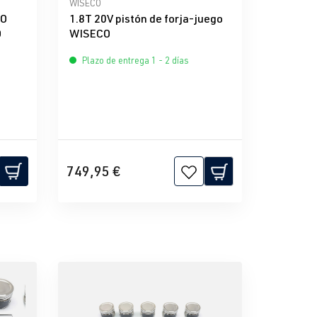
e 5 estrellas
Calificación promedio de 0 de 5 estrellas
WISECO
BO
1.8T 20V pistón de forja-juego
O
WISECO
Plazo de entrega 1 - 2 días
749,95 €