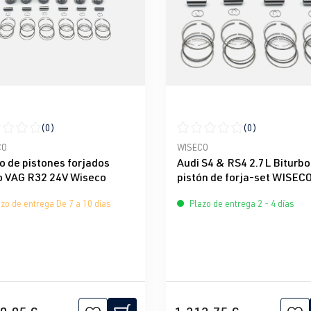
(0)
(0)
icación promedio de 0 de 5 estrellas
Calificación promedio de 0 d
CO
WISECO
o de pistones forjados
Audi S4 & RS4 2.7L Biturbo
o VAG R32 24V Wiseco
pistón de forja-set WISEC
zo de entrega De 7 a 10 días
Plazo de entrega 2 - 4 días