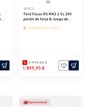
(0)
e 5 estrellas
Calificación promedio de 0 de 5 estrellas
WISECO
&
Ford Focus RS MK2 2.5L 20V
e
pistón de forja & Juego de
bielas de acero BAR-TEK &
Disponible en 5 a 8 días
WISECO
1.979,85 €
%
1.899,95 €
Bajo inventario