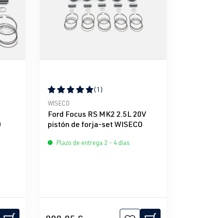
(1)
e 5 estrellas
Calificación promedio de 5 de 5 estrellas
WISECO
Ford Focus RS MK2 2.5L 20V
O
pistón de forja-set WISECO
Plazo de entrega 2 - 4 días