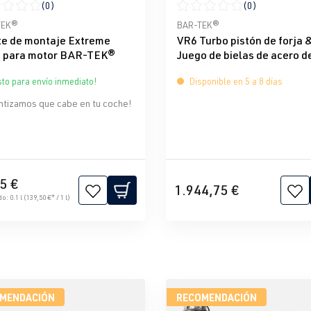
(0)
(0)
icación promedio de 0 de 5 estrellas
Calificación promedio de 0 d
TEK®
BAR-TEK®
te de montaje Extreme
VR6 Turbo pistón de forja 
 para motor BAR-TEK®
Juego de bielas de acero d
WISECO & BAR-TEK®
sto para envío inmediato!
Disponible en 5 a 8 días
ntizamos que cabe en tu coche!
5 €
1.944,75 €
do:
0.1 l
(139,50 €* / 1 l)
MENDACIÓN
RECOMENDACIÓN