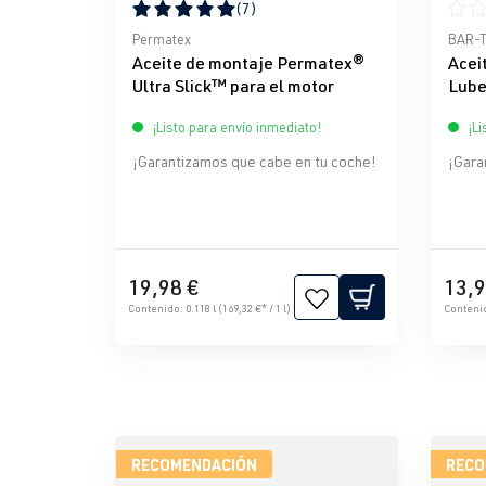
(7)
Calificación promedio de 5 de 5 estrellas
Calif
Permatex
BAR-
Aceite de montaje Permatex®
Acei
Ultra Slick™ para el motor
Lube
¡Listo para envío inmediato!
¡Li
¡Garantizamos que cabe en tu coche!
¡Gara
19,98 €
13,9
Contenido:
0.118 l
(169,32 €* / 1 l)
Conteni
RECOMENDACIÓN
RECO