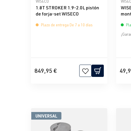
Calificación promedio de 0 de 5 estrellas
Calif
WISECO
WISE
1.8T STROKER 1.9-2.0L pistón
WISE
de forja-set WISECO
mont
Plazo de entrega De 7 a 10 días
Pla
¡Gara
849,95 €
49,9
UNIVERSAL