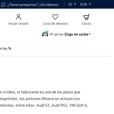
|
ES
EUR
¿Tienes preguntas? ¡Escríbenos!
Iniciar sesión
Lista de deseos
Cesta
Elige mi coche
Mi garaje:
ertas %
 Unidos, el fabricante es uno de los pocos que
ompetición, los pistones Wiseco se utilizan con
óviles, entre ellos: Audi S2, Audi RS2, VW Golf 4,