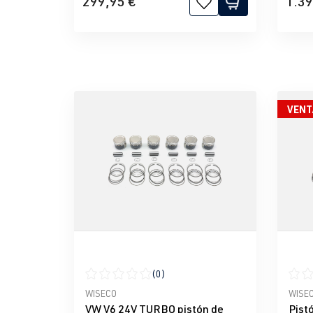
299,95 €
1.39
VENT
(0)
Calificación promedio de 0 de 5 estrellas
Calif
WISECO
WISE
VW V6 24V TURBO pistón de
Pist