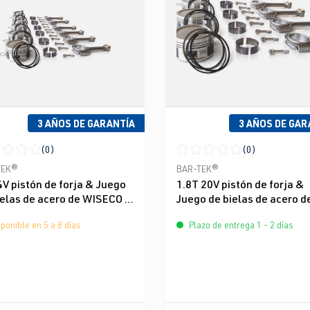
3 AÑOS DE GARANTÍA
3 AÑOS DE GAR
(0)
(0)
icación promedio de 0 de 5 estrellas
Calificación promedio de 0 d
TEK®
BAR-TEK®
4V pistón de forja & Juego
1.8T 20V pistón de forja &
ielas de acero de WISECO &
Juego de bielas de acero d
-TEK®
WISECO & BAR-TEK®
ponible en 5 a 8 días
Plazo de entrega 1 - 2 días