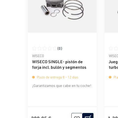
(0)
Calificación promedio de 0 de 5 estrellas
Calif
WISECO
WISE
WISECO SINGLE- pistón de
Jueg
forja incl. bulón y segmentos
turb
Plazo de entrega 8 - 12 días
Pla
¡Garantizamos que cabe en tu coche!