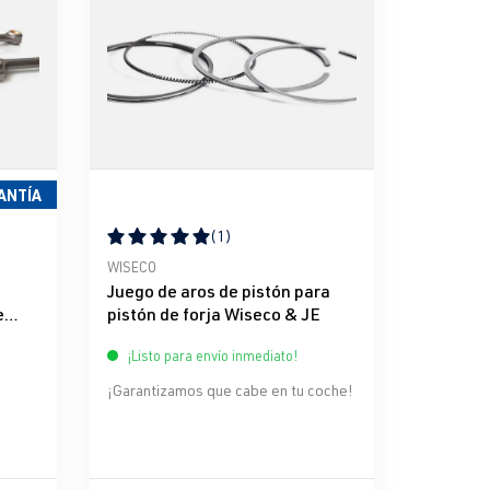
ANTÍA
(1)
e 5 estrellas
Calificación promedio de 5 de 5 estrellas
WISECO
Juego de aros de pistón para
e
pistón de forja Wiseco & JE
¡Listo para envío inmediato!
¡Garantizamos que cabe en tu coche!