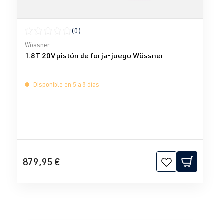
(0)
Calificación promedio de 0 de 5 estrellas
Wössner
1.8T 20V pistón de forja-juego Wössner
Disponible en 5 a 8 días
879,95 €