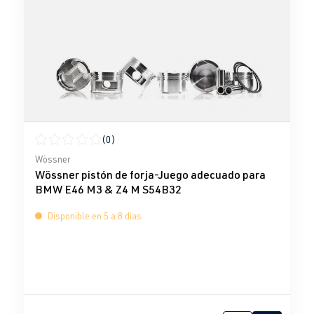
(0)
Calificación promedio de 0 de 5 estrellas
Wössner
Wössner pistón de forja-Juego adecuado para
BMW E46 M3 & Z4 M S54B32
Disponible en 5 a 8 días