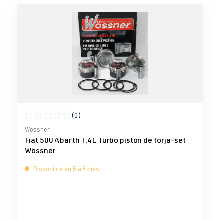
(0)
Calificación promedio de 0 de 5 estrellas
Wössner
Fiat 500 Abarth 1.4L Turbo pistón de forja-set
Wössner
Disponible en 5 a 8 días