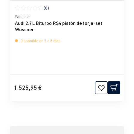
(0)
Calificación promedio de 0 de 5 estrellas
Wössner
Audi 2.7L Biturbo RS4 pistón de forja-set
Wössner
Disponible en 5 a 8 días
1.525,95 €