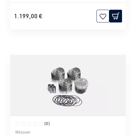
1.199,00 €
(0)
Calificación promedio de 0 de 5 estrellas
Wössner