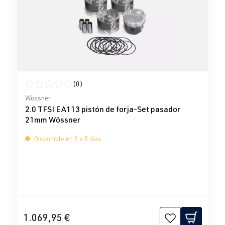
(0)
Calificación promedio de 0 de 5 estrellas
Wössner
2.0 TFSI EA113 pistón de forja-Set pasador
21mm Wössner
Disponible en 5 a 8 días
1.069,95 €