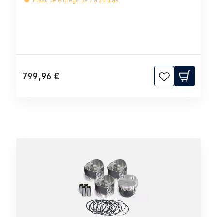
Plazo de entrega De 7 a 20 días
799,96 €