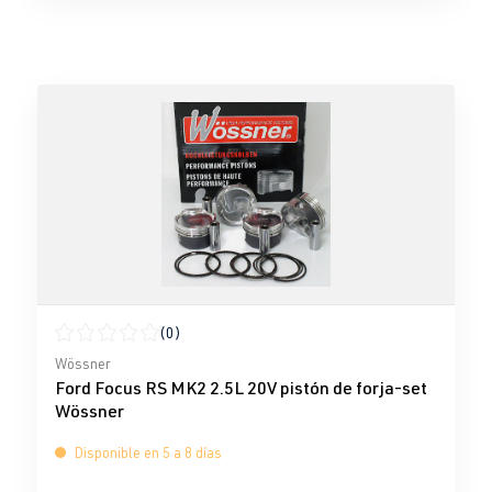
(0)
Calificación promedio de 0 de 5 estrellas
Wössner
Ford Focus RS MK2 2.5L 20V pistón de forja-set
Wössner
Disponible en 5 a 8 días