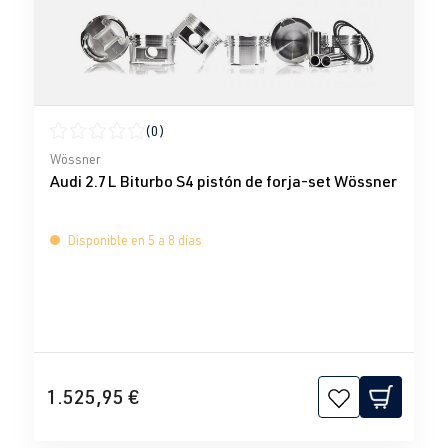
(0)
Calificación promedio de 0 de 5 estrellas
Wössner
Audi 2.7L Biturbo S4 pistón de forja-set Wössner
Disponible en 5 a 8 días
1.525,95 €