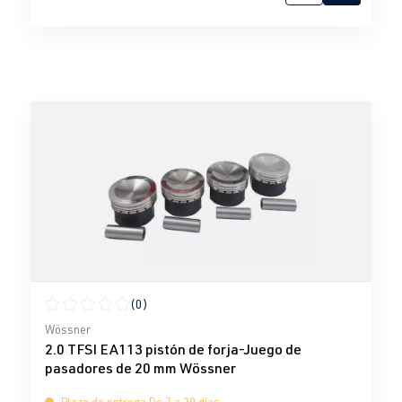
(0)
Calificación promedio de 0 de 5 estrellas
Wössner
2.0 TFSI EA113 pistón de forja-Juego de
pasadores de 20 mm Wössner