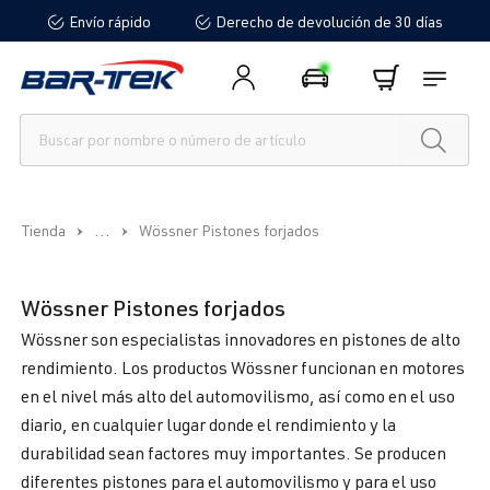
Envío rápido
Derecho de devolución de 30 días
enido principal
...
Tienda
Wössner Pistones forjados
Wössner Pistones forjados
Wössner son especialistas innovadores en pistones de alto
rendimiento. Los productos Wössner funcionan en motores
en el nivel más alto del automovilismo, así como en el uso
diario, en cualquier lugar donde el rendimiento y la
durabilidad sean factores muy importantes. Se producen
diferentes pistones para el automovilismo y para el uso