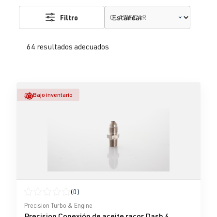
Filtro
CLASIFICAR
64 resultados adecuados
Bajo inventario
(0)
Calificación promedio de 0 de 5 estrellas
Precision Turbo & Engine
Precision Conexión de aceite racor Dash 4