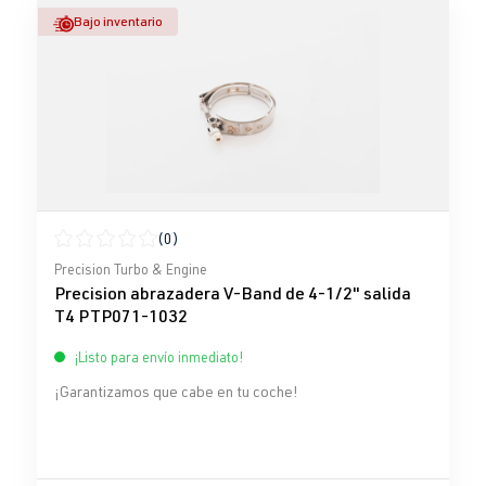
Bajo inventario
(0)
Calificación promedio de 0 de 5 estrellas
Precision Turbo & Engine
Precision abrazadera V-Band de 4-1/2" salida
T4 PTP071-1032
¡Listo para envío inmediato!
¡Garantizamos que cabe en tu coche!