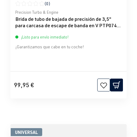
(0)
Calificación promedio de 0 de 5 estrellas
Precision Turbo & Engine
Brida de tubo de bajada de precisión de 3,5"
para carcasa de escape de banda en V PTP074-
3070
¡Listo para envío inmediato!
¡Garantizamos que cabe en tu coche!
99,95 €
UNIVERSAL