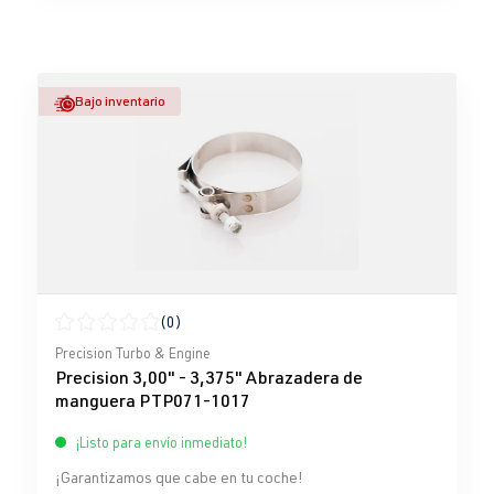
Bajo inventario
(0)
Calificación promedio de 0 de 5 estrellas
Precision Turbo & Engine
Precision 3,00" - 3,375" Abrazadera de
manguera PTP071-1017
¡Listo para envío inmediato!
¡Garantizamos que cabe en tu coche!