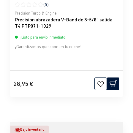
(0)
Calificación promedio de 0 de 5 estrellas
Precision Turbo & Engine
Precision abrazadera V-Band de 3-5/8" salida
T4 PTP071-1029
¡Listo para envío inmediato!
¡Garantizamos que cabe en tu coche!
28,95 €
Bajo inventario