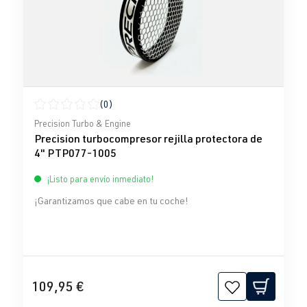
(0)
Calificación promedio de 0 de 5 estrellas
Precision Turbo & Engine
Precision turbocompresor rejilla protectora de
4" PTP077-1005
¡Listo para envío inmediato!
¡Garantizamos que cabe en tu coche!
109,95 €