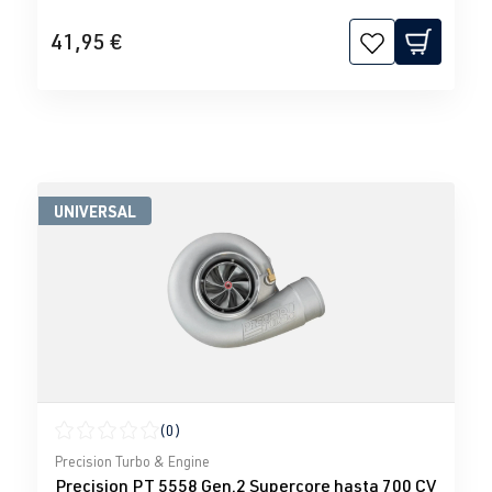
41,95 €
UNIVERSAL
(0)
Calificación promedio de 0 de 5 estrellas
Precision Turbo & Engine
Precision PT 5558 Gen.2 Supercore hasta 700 CV