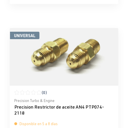
UNIVERSAL
(0)
Calificación promedio de 0 de 5 estrellas
Precision Turbo & Engine
Precision Restrictor de aceite AN4 PTP074-
2118
Disponible en 5 a 8 días