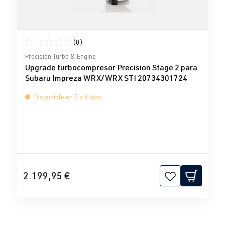
(0)
Calificación promedio de 0 de 5 estrellas
Precision Turbo & Engine
Upgrade turbocompresor Precision Stage 2 para
Subaru Impreza WRX/WRX STI 20734301724
Disponible en 5 a 8 días
2.199,95 €