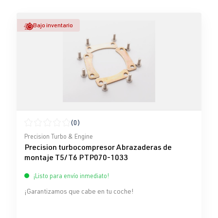
Bajo inventario
(0)
Calificación promedio de 0 de 5 estrellas
Precision Turbo & Engine
Precision turbocompresor Abrazaderas de
montaje T5/T6 PTP070-1033
¡Listo para envío inmediato!
¡Garantizamos que cabe en tu coche!