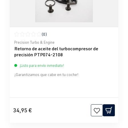
(0)
Calificación promedio de 0 de 5 estrellas
Precision Turbo & Engine
Retorno de aceite del turbocompresor de
precisión PTP074-2108
¡Listo para envío inmediato!
¡Garantizamos que cabe en tu coche!
34,95 €