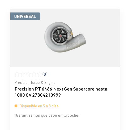
UNIVERSAL
(0)
Calificación promedio de 0 de 5 estrellas
Precision Turbo & Engine
Precision PT 6466 Next Gen Supercore hasta
1000 CV 27304210999
Disponible en 5 a 8 días
¡Garantizamos que cabe en tu coche!