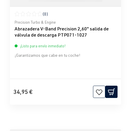
(0)
Calificación promedio de 0 de 5 estrellas
Precision Turbo & Engine
Abrazadera V-Band Precision 2,60" salida de
válvula de descarga PTP071-1027
¡Listo para envío inmediato!
¡Garantizamos que cabe en tu coche!
34,95 €