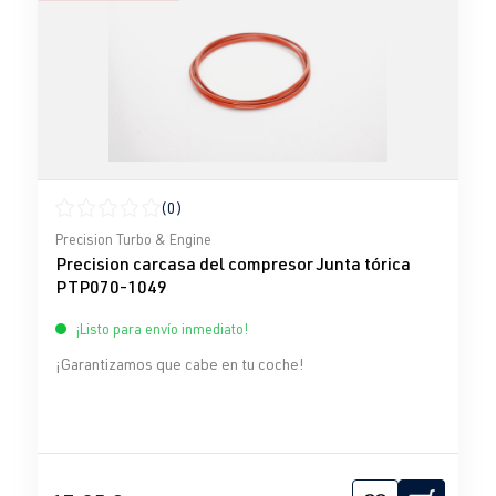
(0)
Calificación promedio de 0 de 5 estrellas
Precision Turbo & Engine
Precision carcasa del compresor Junta tórica
PTP070-1049
¡Listo para envío inmediato!
¡Garantizamos que cabe en tu coche!