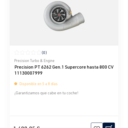
(0)
Calificación promedio de 0 de 5 estrellas
Precision Turbo & Engine
Precision PT 6262 Gen.1 Supercore hasta 800 CV
11130007999
Disponible en 5 a 8 días
¡Garantizamos que cabe en tu coche!