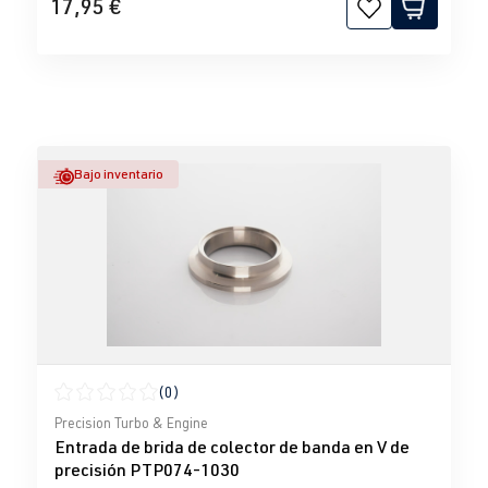
17,95 €
Bajo inventario
(0)
Calificación promedio de 0 de 5 estrellas
Precision Turbo & Engine
Entrada de brida de colector de banda en V de
precisión PTP074-1030