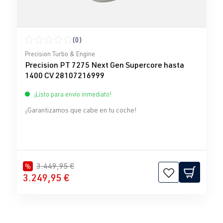
(0)
Calificación promedio de 0 de 5 estrellas
Precision Turbo & Engine
Precision PT 7275 Next Gen Supercore hasta
1400 CV 28107216999
¡Listo para envío inmediato!
¡Garantizamos que cabe en tu coche!
3.449,95 €
%
3.249,95 €