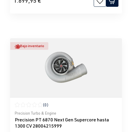
1.699,95 €
Bajo inventario
(0)
Calificación promedio de 0 de 5 estrellas
Precision Turbo & Engine
Precision PT 6870 Next Gen Supercore hasta
1300 CV 28004215999