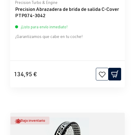
Calificación promedio de 0 de 5 estrellas
Precision Turbo & Engine
Precision Abrazadera de brida de salida C-Cover
PTP074-3042
¡Listo para envío inmediato!
¡Garantizamos que cabe en tu coche!
134,95 €
Bajo inventario