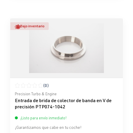
Bajo inventario
(0)
Calificación promedio de 0 de 5 estrellas
Precision Turbo & Engine
Entrada de brida de colector de banda en V de
precisión PTP074-1042
¡Listo para envío inmediato!
¡Garantizamos que cabe en tu coche!