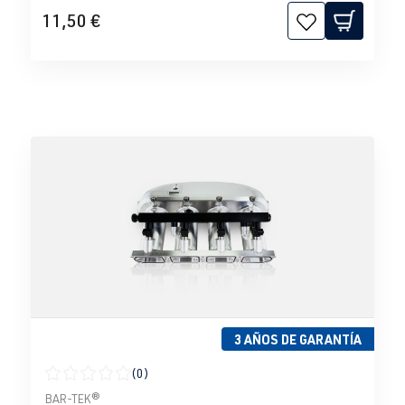
11,50 €
3 AÑOS DE GARANTÍA
(0)
Calificación promedio de 0 de 5 estrellas
BAR-TEK®