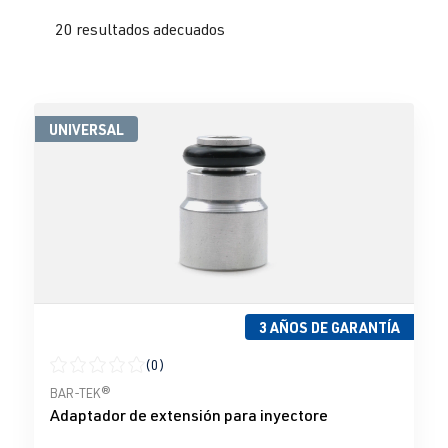
20 resultados adecuados
UNIVERSAL
3 AÑOS DE GARANTÍA
(0)
Calificación promedio de 0 de 5 estrellas
BAR-TEK®
Adaptador de extensión para inyectore