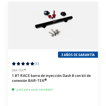
3 AÑOS DE GARANTÍA
(1)
Calificación promedio de 5 de 5 estrellas
BAR-TEK®
1.8T RACE barra de inyección Dash 8 con kit de
conexión BAR-TEK®
¡Listo para envío inmediato!