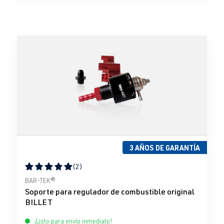
3 AÑOS DE GARANTÍA
(2)
Calificación promedio de 5 de 5 estrellas
BAR-TEK®
Soporte para regulador de combustible original
BILLET
¡Listo para envío inmediato!