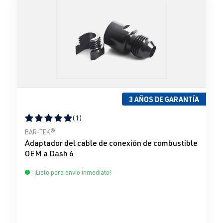
3 AÑOS DE GARANTÍA
(1)
Calificación promedio de 5 de 5 estrellas
BAR-TEK®
Adaptador del cable de conexión de combustible
OEM a Dash 6
¡Listo para envío inmediato!