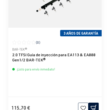
3 AÑOS DE GARANTÍA
(0)
Calificación promedio de 0 de 5 estrellas
BAR-TEK®
2.0 TFSI Guía de inyección para EA113 & EA888
Gen1/2 BAR-TEK®
¡Listo para envío inmediato!
115,70 €