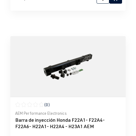
(0)
Calificación promedio de 0 de 5 estrellas
AEM Performance Electronics
Barra de inyección Honda F22A1- F22A4-
F22A6- H22A1- H22A4 - H23A1 AEM