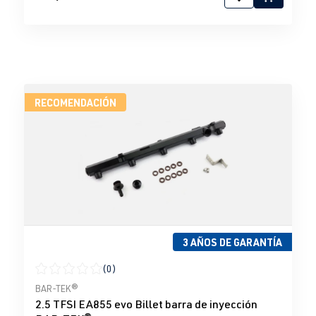
RECOMENDACIÓN
3 AÑOS DE GARANTÍA
(0)
Calificación promedio de 0 de 5 estrellas
BAR-TEK®
2.5 TFSI EA855 evo Billet barra de inyección