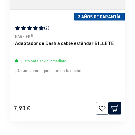
3 AÑOS DE GARANTÍA
(2)
Calificación promedio de 5 de 5 estrellas
BAR-TEK®
Adaptador de Dash a cable estándar BILLETE
¡Listo para envío inmediato!
¡Garantizamos que cabe en tu coche!
7,90 €