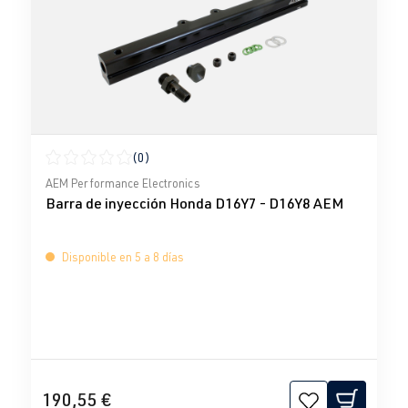
(0)
Calificación promedio de 0 de 5 estrellas
AEM Performance Electronics
Barra de inyección Honda D16Y7 - D16Y8 AEM
Disponible en 5 a 8 días
190,55 €