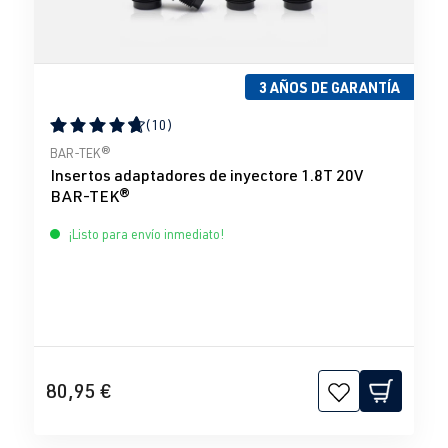
3 AÑOS DE GARANTÍA
(10)
Calificación promedio de 4.83 de 5 estrellas
BAR-TEK®
Insertos adaptadores de inyectore 1.8T 20V
BAR-TEK®
¡Listo para envío inmediato!
80,95 €