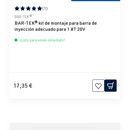
(1)
Calificación promedio de 5 de 5 estrellas
BAR-TEK®
BAR-TEK® kit de montaje para barra de
inyección adecuado para 1.8T 20V
¡Listo para envío inmediato!
17,35 €