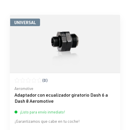
UNIVERSAL
(0)
Calificación promedio de 0 de 5 estrellas
Aeromotive
Adaptador con ecualizador giratorio Dash 6 a
Dash 8 Aeromotive
¡Listo para envío inmediato!
¡Garantizamos que cabe en tu coche!