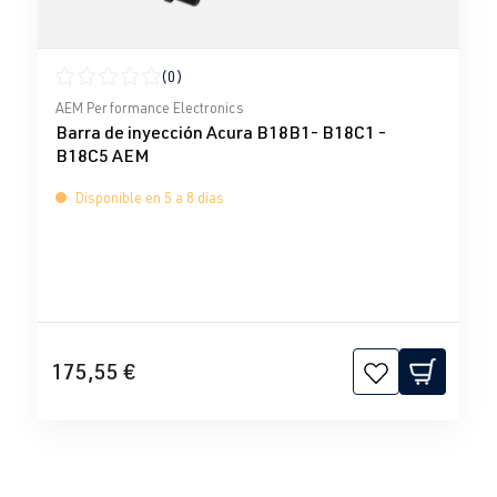
(0)
Calificación promedio de 0 de 5 estrellas
AEM Performance Electronics
Barra de inyección Acura B18B1- B18C1 -
B18C5 AEM
Disponible en 5 a 8 días
175,55 €