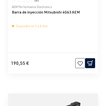
(0)
Calificación promedio de 0 de 5 estrellas
AEM Performance Electronics
Barra de inyección Mitsubishi 4G63 AEM
Disponible en 5 a 8 días
190,55 €