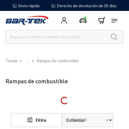
Envío rápido
Derecho de devolución de 30 días
enido principal
...
Tienda
Rampas de combustible
Rampas de combustible
Loading...
Filtro
CLASIFICAR