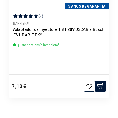
3 AÑOS DE GARANTÍA
(2)
Calificación promedio de 5 de 5 estrellas
BAR-TEK®
Adaptador de inyectore 1.8T 20V USCAR a Bosch
EV1 BAR-TEK®
¡Listo para envío inmediato!
7,10 €