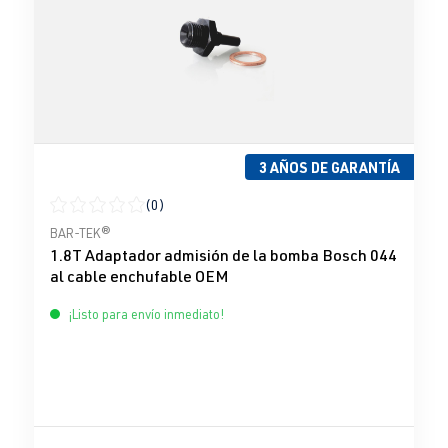
3 AÑOS DE GARANTÍA
(0)
Calificación promedio de 0 de 5 estrellas
BAR-TEK®
1.8T Adaptador admisión de la bomba Bosch 044
al cable enchufable OEM
¡Listo para envío inmediato!