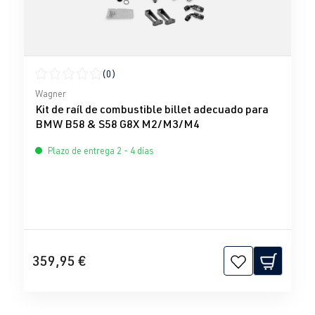
(0)
Calificación promedio de 0 de 5 estrellas
Wagner
Kit de raíl de combustible billet adecuado para
BMW B58 & S58 G8X M2/M3/M4
Plazo de entrega 2 - 4 días
359,95 €