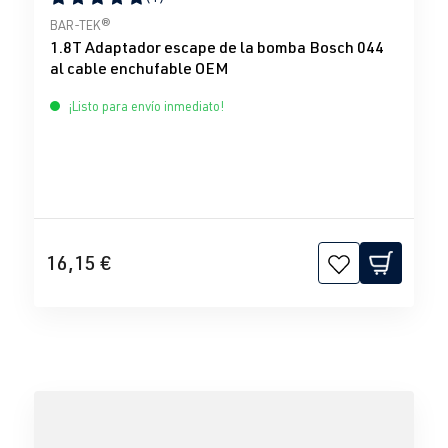
Calificación promedio de 5 de 5 estrellas
BAR-TEK®
1.8T Adaptador escape de la bomba Bosch 044
al cable enchufable OEM
¡Listo para envío inmediato!
16,15 €