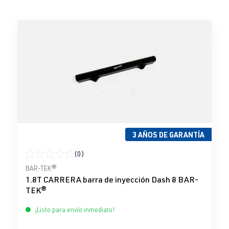
3 AÑOS DE GARANTÍA
(0)
Calificación promedio de 0 de 5 estrellas
BAR-TEK®
1.8T CARRERA barra de inyección Dash 8 BAR-
TEK®
¡Listo para envío inmediato!