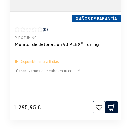
3 AÑOS DE GARANTÍA
(0)
Calificación promedio de 0 de 5 estrellas
PLEX TUNING
Monitor de detonación V3 PLEX® Tuning
Disponible en 5 a 8 días
¡Garantizamos que cabe en tu coche!
1.295,95 €