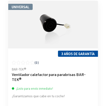
UNIVERSAL
3 AÑOS DE GARANTÍA
(0)
Calificación promedio de 0 de 5 estrellas
BAR-TEK®
Ventilador calefactor para parabrisas BAR-
TEK®
¡Listo para envío inmediato!
¡Garantizamos que cabe en tu coche!