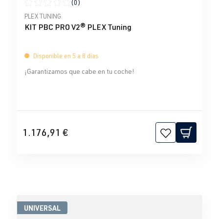
(0)
Calificación promedio de 0 de 5 estrellas
PLEX TUNING
KIT PBC PRO V2® PLEX Tuning
Disponible en 5 a 8 días
¡Garantizamos que cabe en tu coche!
1.176,91 €
UNIVERSAL