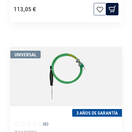
113,05 €
UNIVERSAL
3 AÑOS DE GARANTÍA
(0)
Calificación promedio de 0 de 5 estrellas