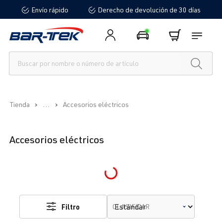
Envío rápido
Derecho de devolución de 30 días
enido principal
...
Tienda
Accesorios eléctricos
Accesorios eléctricos
Loading...
Filtro
CLASIFICAR