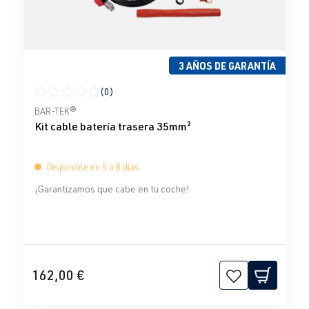
3 AÑOS DE GARANTÍA
(0)
Calificación promedio de 0 de 5 estrellas
BAR-TEK®
Kit cable batería trasera 35mm²
Disponible en 5 a 8 días
¡Garantizamos que cabe en tu coche!
162,00 €