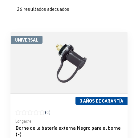
26 resultados adecuados
UNIVERSAL
3 AÑOS DE GARANTÍA
(0)
Calificación promedio de 0 de 5 estrellas
Longacre
Borne de la batería externa Negro para el borne
(-)