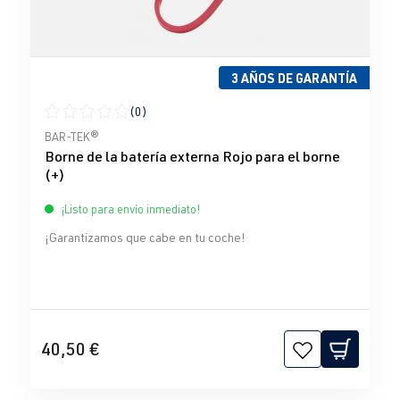
3 AÑOS DE GARANTÍA
(0)
Calificación promedio de 0 de 5 estrellas
BAR-TEK®
Borne de la batería externa Rojo para el borne
(+)
¡Listo para envío inmediato!
¡Garantizamos que cabe en tu coche!
40,50 €