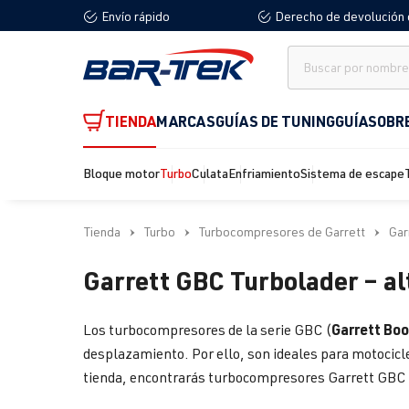
Envío rápido
Derecho de devolución 
 búsqueda
Saltar a la navegación principal
TIENDA
MARCAS
GUÍAS DE TUNING
GUÍA
SOBR
Bloque motor
Turbo
Culata
Enfriamiento
Sistema de escape
Tienda
Turbo
Turbocompresores de Garrett
Gar
Garrett GBC Turbolader – a
Garrett Boo
Los turbocompresores de la serie GBC (
desplazamiento. Por ello, son ideales para motoci
tienda, encontrarás turbocompresores Garrett GBC d