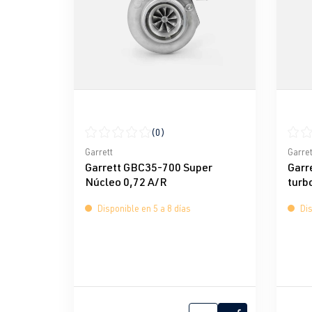
(0)
Calificación promedio de 0 de 5 estrellas
Calif
Garrett
Garret
Garrett GBC35-700 Super
Garr
Núcleo 0,72 A/R
turb
Disponible en 5 a 8 días
Dis