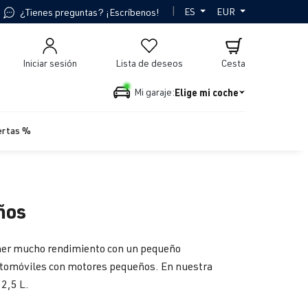
|
ES
EUR
¿Tienes preguntas? ¡Escríbenos!
Iniciar sesión
Lista de deseos
Cesta
Elige mi coche
Mi garaje:
ertas %
ños
tener mucho rendimiento con un pequeño
automóviles con motores pequeños. En nuestra
2,5 L.