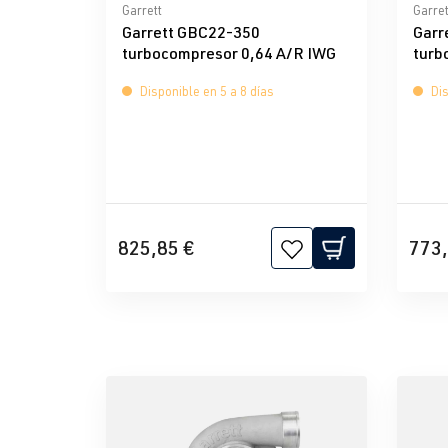
Calificación promedio de 0 de 5 estrellas
Calif
Garrett
Garret
Garrett GBC22-350
Garr
turbocompresor 0,64 A/R IWG
turb
Disponible en 5 a 8 días
Dis
825,85 €
773,