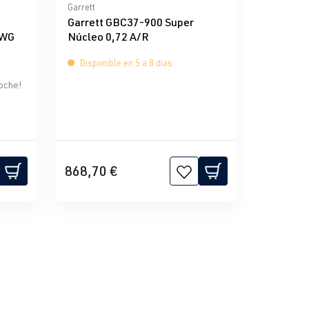
e 5 estrellas
Calificación promedio de 0 de 5 estrellas
Garrett
Garrett GBC37-900 Super
IWG
Núcleo 0,72 A/R
Disponible en 5 a 8 días
oche!
868,70 €