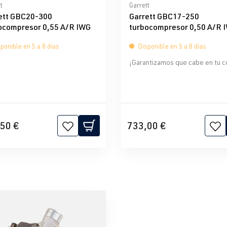
icación promedio de 0 de 5 estrellas
Calificación promedio de 0 d
t
Garrett
ett GBC20-300
Garrett GBC17-250
ocompresor 0,55 A/R IWG
turbocompresor 0,50 A/R 
ponible en 5 a 8 días
Disponible en 5 a 8 días
¡Garantizamos que cabe en tu c
50 €
733,00 €