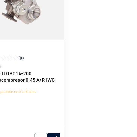
(0)
icación promedio de 0 de 5 estrellas
t
ett GBC14-200
ocompresor 0,45 A/R IWG
ponible en 5 a 8 días