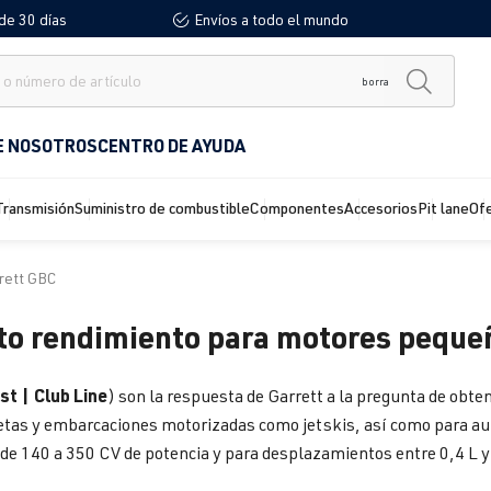
de 30 días
Envíos a todo el mundo
borra
E NOSOTROS
CENTRO DE AYUDA
Transmisión
Suministro de combustible
Componentes
Accesorios
Pit lane
Of
rett GBC
lto rendimiento para motores peque
st | Club Line
) son la respuesta de Garrett a la pregunta de ob
cletas y embarcaciones motorizadas como jetskis, así como para 
e 140 a 350 CV de potencia y para desplazamientos entre 0,4 L y 