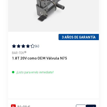
3 AÑOS DE GARANTÍA
(6)
Calificación promedio de 4.33 de 5 estrellas
BAR-TEK®
1.8T 20V como OEM Válvula N75
¡Listo para envío inmediato!
81,05 €
%