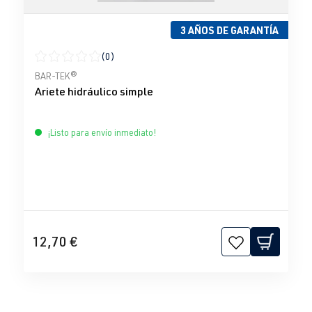
3 AÑOS DE GARANTÍA
(0)
Calificación promedio de 0 de 5 estrellas
BAR-TEK®
Ariete hidráulico simple
¡Listo para envío inmediato!
12,70 €