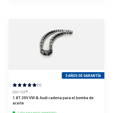
3 AÑOS DE GARANTÍA
(1)
Calificación promedio de 5 de 5 estrellas
BAR-TEK®
1.8T 20V VW & Audi cadena para el bomba de
aceite
¡Listo para envío inmediato!