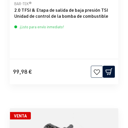
Calificación promedio de 5 de 5 estrellas
BAR-TEK®
2.0 TFSI & Etapa de salida de baja presión TSI
Unidad de control de la bomba de combustible
¡Listo para envío inmediato!
99,98 €
VENTA