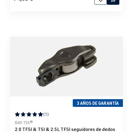
3 AÑOS DE GARANTÍA
(1)
Calificación promedio de 5 de 5 estrellas
BAR-TEK®
2.0 TFSI & TSI & 2.5L TFSI seguidores de dedos