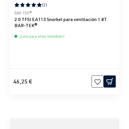
(2)
Calificación promedio de 5 de 5 estrellas
BAR-TEK®
2.0 TFSI EA113 Snorkel para ventilación 1.8T
BAR-TEK®
¡Listo para envío inmediato!
46,25 €