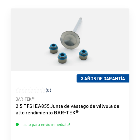
3 AÑOS DE GARANTÍA
(0)
Calificación promedio de 0 de 5 estrellas
BAR-TEK®
2.5 TFSI EA855 Junta de vástago de válvula de
alto rendimiento BAR-TEK®
¡Listo para envío inmediato!