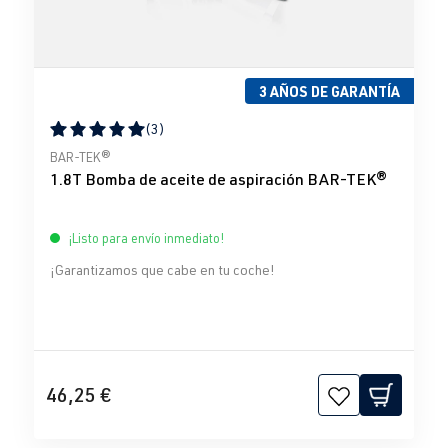
3 AÑOS DE GARANTÍA
(3)
Calificación promedio de 5 de 5 estrellas
BAR-TEK®
1.8T Bomba de aceite de aspiración BAR-TEK®
¡Listo para envío inmediato!
¡Garantizamos que cabe en tu coche!
46,25 €