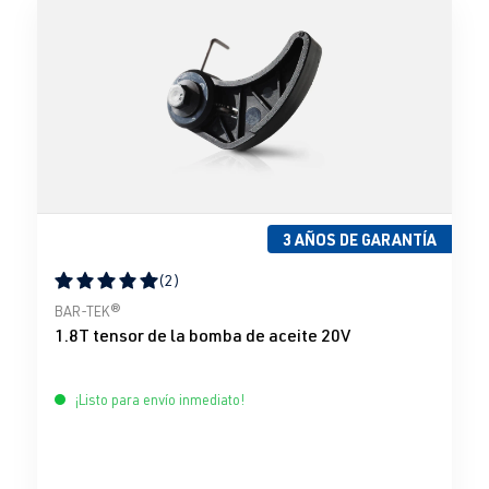
3 AÑOS DE GARANTÍA
(2)
Calificación promedio de 5 de 5 estrellas
BAR-TEK®
1.8T tensor de la bomba de aceite 20V
¡Listo para envío inmediato!