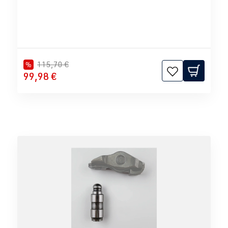
115,70 €
%
99,98 €