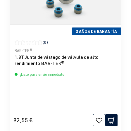
3 AÑOS DE GARANTÍA
(0)
Calificación promedio de 0 de 5 estrellas
BAR-TEK®
1.8T Junta de vástago de válvula de alto
rendimiento BAR-TEK®
¡Listo para envío inmediato!
92,55 €