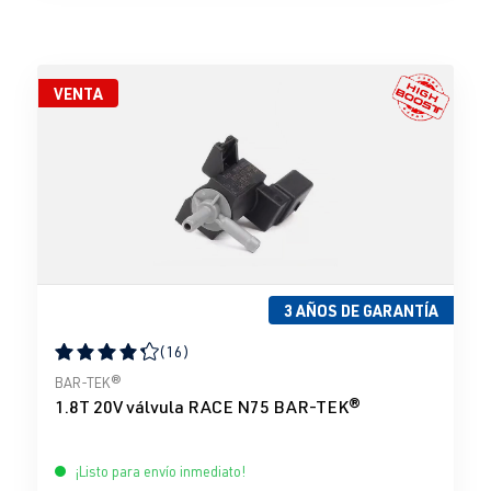
VENTA
3 AÑOS DE GARANTÍA
(16)
Calificación promedio de 4.31 de 5 estrellas
BAR-TEK®
1.8T 20V válvula RACE N75 BAR-TEK®
¡Listo para envío inmediato!