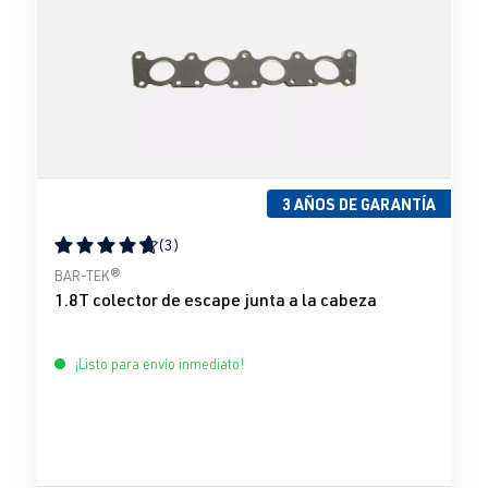
3 AÑOS DE GARANTÍA
(3)
Calificación promedio de 4.67 de 5 estrellas
BAR-TEK®
1.8T colector de escape junta a la cabeza
¡Listo para envío inmediato!