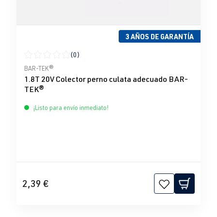
3 AÑOS DE GARANTÍA
(0)
Calificación promedio de 0 de 5 estrellas
BAR-TEK®
1.8T 20V Colector perno culata adecuado BAR-
TEK®
¡Listo para envío inmediato!
2,39 €