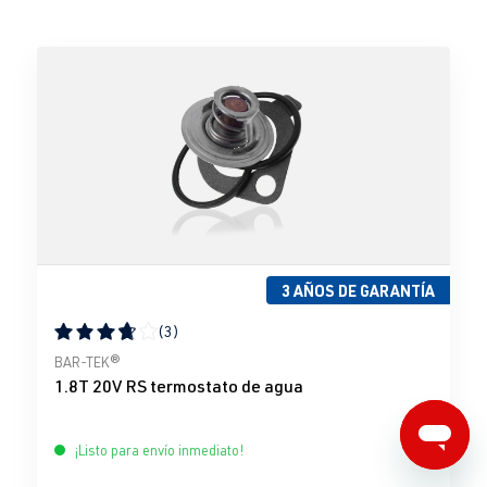
3 AÑOS DE GARANTÍA
(3)
Calificación promedio de 3.67 de 5 estrellas
BAR-TEK®
1.8T 20V RS termostato de agua
¡Listo para envío inmediato!