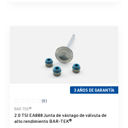
3 AÑOS DE GARANTÍA
(0)
Calificación promedio de 0 de 5 estrellas
BAR-TEK®
2.0 TSI EA888 Junta de vástago de válvula de
alto rendimiento BAR-TEK®