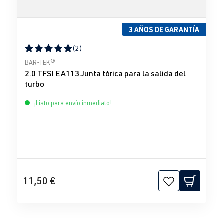
3 AÑOS DE GARANTÍA
(2)
Calificación promedio de 5 de 5 estrellas
BAR-TEK®
2.0 TFSI EA113 Junta tórica para la salida del
turbo
¡Listo para envío inmediato!
11,50 €