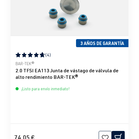
3 AÑOS DE GARANTÍA
(4)
Calificación promedio de 4.75 de 5 estrellas
BAR-TEK®
2.0 TFSI EA113 Junta de vástago de válvula de
alto rendimiento BAR-TEK®
¡Listo para envío inmediato!
74,05 €