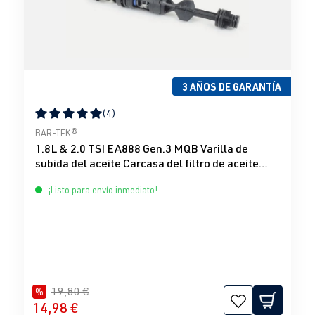
3 AÑOS DE GARANTÍA
(4)
Calificación promedio de 5 de 5 estrellas
BAR-TEK®
1.8L & 2.0 TSI EA888 Gen.3 MQB Varilla de
subida del aceite Carcasa del filtro de aceite
BAR-TEK®
¡Listo para envío inmediato!
19,80 €
%
14,98 €