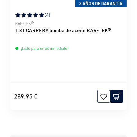
3 AÑOS DE GARANTÍA
(4)
Calificación promedio de 5 de 5 estrellas
BAR-TEK®
1.8T CARRERA bomba de aceite BAR-TEK®
¡Listo para envío inmediato!
289,95 €