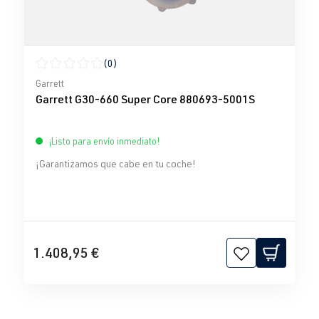
(0)
Calificación promedio de 0 de 5 estrellas
Garrett
Garrett G30-660 Super Core 880693-5001S
¡Listo para envío inmediato!
¡Garantizamos que cabe en tu coche!
1.408,95 €