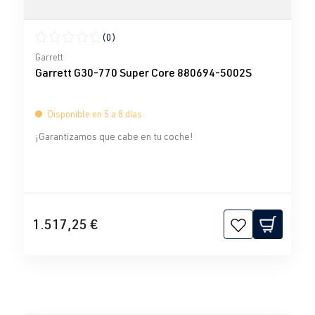
(0)
Calificación promedio de 0 de 5 estrellas
Garrett
Garrett G30-770 Super Core 880694-5002S
Disponible en 5 a 8 días
¡Garantizamos que cabe en tu coche!
1.517,25 €