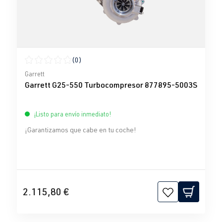
(0)
Calificación promedio de 0 de 5 estrellas
Garrett
Garrett G25-550 Turbocompresor 877895-5003S
¡Listo para envío inmediato!
¡Garantizamos que cabe en tu coche!
2.115,80 €