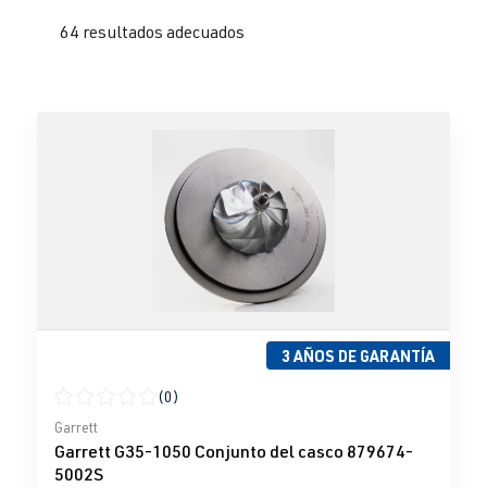
64 resultados adecuados
3 AÑOS DE GARANTÍA
(0)
Calificación promedio de 0 de 5 estrellas
Garrett
Garrett G35-1050 Conjunto del casco 879674-
5002S