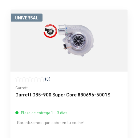
UNIVERSAL
(0)
Calificación promedio de 0 de 5 estrellas
Garrett
Garrett G35-900 Super Core 880696-5001S
Plazo de entrega 1 - 3 días
¡Garantizamos que cabe en tu coche!