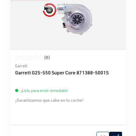
(0)
Calificación promedio de 0 de 5 estrellas
Garrett
Garrett G25-550 Super Core 871388-5001S
¡Listo para envío inmediato!
¡Garantizamos que cabe en tu coche!