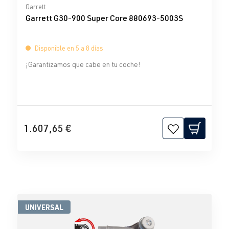
Calificación promedio de 5 de 5 estrellas
Garrett
Garrett G30-900 Super Core 880693-5003S
Disponible en 5 a 8 días
¡Garantizamos que cabe en tu coche!
1.607,65 €
UNIVERSAL