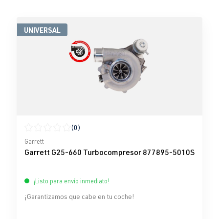
UNIVERSAL
(0)
Calificación promedio de 0 de 5 estrellas
Garrett
Garrett G25-660 Turbocompresor 877895-5010S
¡Listo para envío inmediato!
¡Garantizamos que cabe en tu coche!