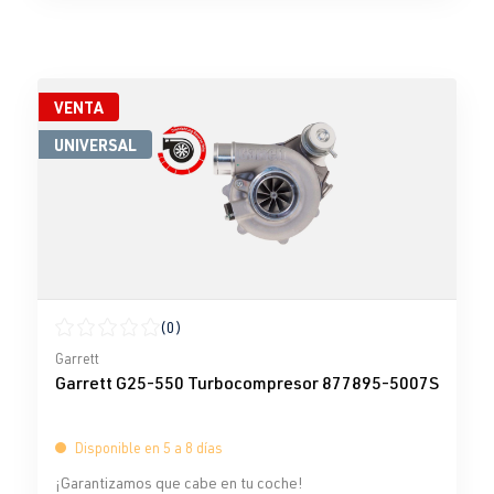
VENTA
UNIVERSAL
(0)
Calificación promedio de 0 de 5 estrellas
Garrett
Garrett G25-550 Turbocompresor 877895-5007S
Disponible en 5 a 8 días
¡Garantizamos que cabe en tu coche!