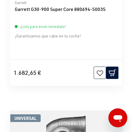
Calificación promedio de 0 de 5 estrellas
Garrett
Garrett G30-900 Super Core 880694-5003S
¡Listo para envío inmediato!
¡Garantizamos que cabe en tu coche!
1.682,65 €
UNIVERSAL