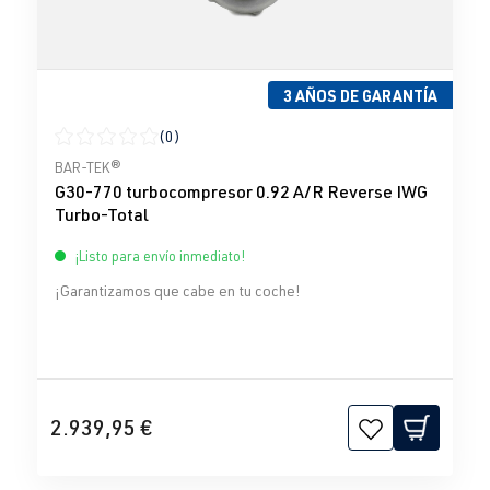
3 AÑOS DE GARANTÍA
(0)
Calificación promedio de 0 de 5 estrellas
BAR-TEK®
G30-770 turbocompresor 0.92 A/R Reverse IWG
Turbo-Total
¡Listo para envío inmediato!
¡Garantizamos que cabe en tu coche!
2.939,95 €