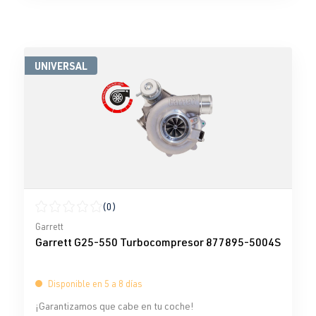
UNIVERSAL
(0)
Calificación promedio de 0 de 5 estrellas
Garrett
Garrett G25-550 Turbocompresor 877895-5004S
Disponible en 5 a 8 días
¡Garantizamos que cabe en tu coche!