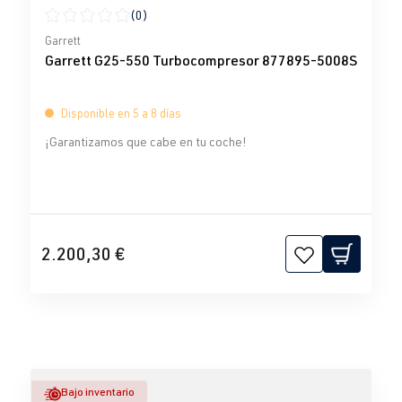
(0)
Calificación promedio de 0 de 5 estrellas
Garrett
Garrett G25-550 Turbocompresor 877895-5008S
Disponible en 5 a 8 días
¡Garantizamos que cabe en tu coche!
2.200,30 €
Bajo inventario