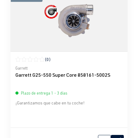
(0)
Calificación promedio de 0 de 5 estrellas
Garrett
Garrett G25-550 Super Core 858161-5002S
Plazo de entrega 1 - 3 días
¡Garantizamos que cabe en tu coche!