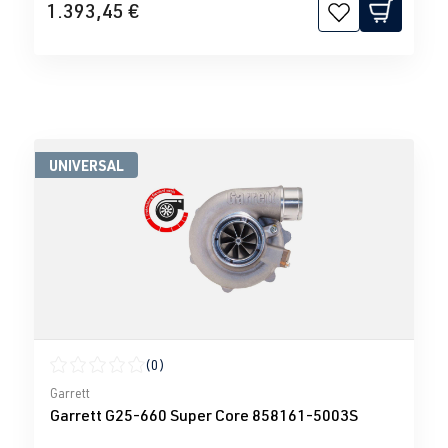
1.393,45 €
UNIVERSAL
(0)
Calificación promedio de 0 de 5 estrellas
Garrett
Garrett G25-660 Super Core 858161-5003S