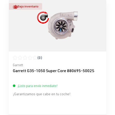
Bajo inventario
(0)
Calificación promedio de 0 de 5 estrellas
Garrett
Garrett G35-1050 Super Core 880695-5002S
¡Listo para envío inmediato!
¡Garantizamos que cabe en tu coche!