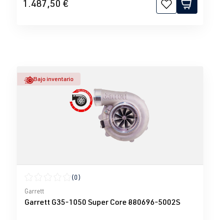
1.487,50 €
Bajo inventario
(0)
Calificación promedio de 0 de 5 estrellas
Garrett
Garrett G35-1050 Super Core 880696-5002S