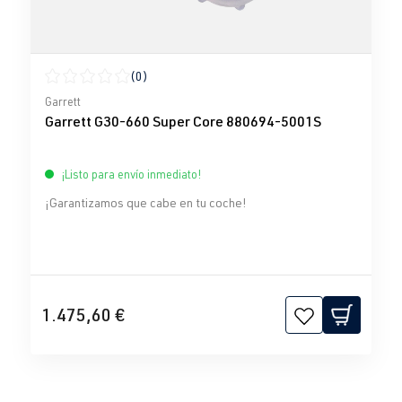
(0)
Calificación promedio de 0 de 5 estrellas
Garrett
Garrett G30-660 Super Core 880694-5001S
¡Listo para envío inmediato!
¡Garantizamos que cabe en tu coche!
1.475,60 €