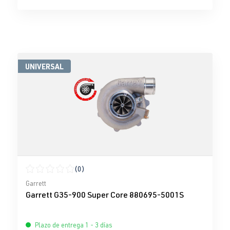
UNIVERSAL
(0)
Calificación promedio de 0 de 5 estrellas
Garrett
Garrett G35-900 Super Core 880695-5001S
Plazo de entrega 1 - 3 días