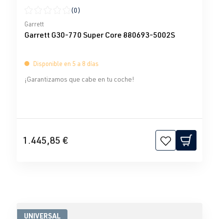
(0)
Calificación promedio de 0 de 5 estrellas
Garrett
Garrett G30-770 Super Core 880693-5002S
Disponible en 5 a 8 días
¡Garantizamos que cabe en tu coche!
1.445,85 €
UNIVERSAL