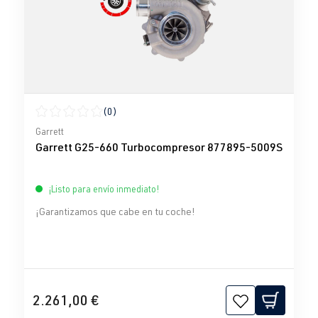
(0)
Calificación promedio de 0 de 5 estrellas
Garrett
Garrett G25-660 Turbocompresor 877895-5009S
¡Listo para envío inmediato!
¡Garantizamos que cabe en tu coche!
2.261,00 €