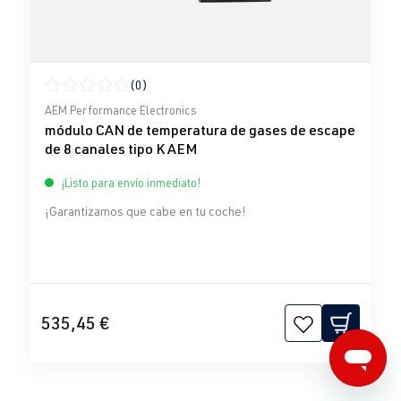
(0)
Calificación promedio de 0 de 5 estrellas
AEM Performance Electronics
módulo CAN de temperatura de gases de escape
de 8 canales tipo K AEM
¡Listo para envío inmediato!
¡Garantizamos que cabe en tu coche!
535,45 €