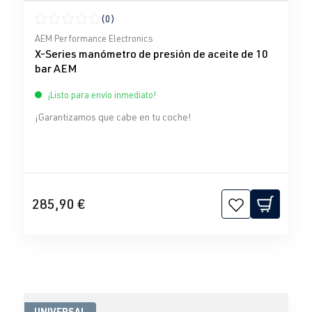
(0)
Calificación promedio de 0 de 5 estrellas
AEM Performance Electronics
X-Series manómetro de presión de aceite de 10
bar AEM
¡Listo para envío inmediato!
¡Garantizamos que cabe en tu coche!
285,90 €
UNIVERSAL