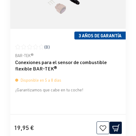
3 AÑOS DE GARANTÍA
(0)
Calificación promedio de 0 de 5 estrellas
BAR-TEK®
Conexiones para el sensor de combustible
flexible BAR-TEK®
Disponible en 5 a 8 días
¡Garantizamos que cabe en tu coche!
19,95 €