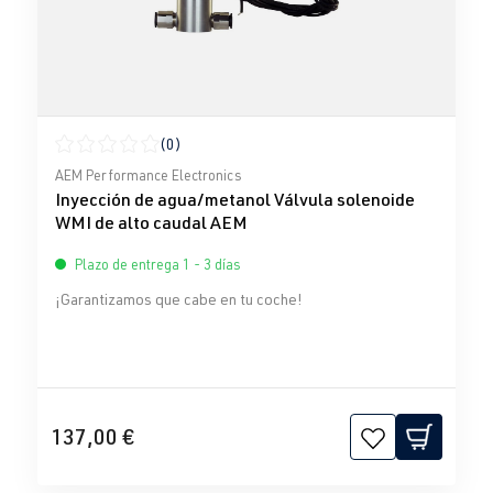
(0)
Calificación promedio de 0 de 5 estrellas
AEM Performance Electronics
Inyección de agua/metanol Válvula solenoide
WMI de alto caudal AEM
Plazo de entrega 1 - 3 días
¡Garantizamos que cabe en tu coche!
137,00 €