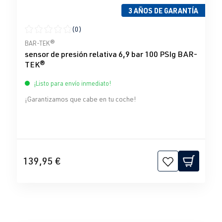
3 AÑOS DE GARANTÍA
(0)
Calificación promedio de 0 de 5 estrellas
BAR-TEK®
sensor de presión relativa 6,9 bar 100 PSIg BAR-
TEK®
¡Listo para envío inmediato!
¡Garantizamos que cabe en tu coche!
139,95 €