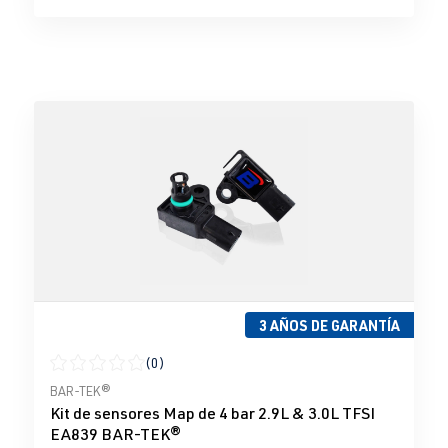
3 AÑOS DE GARANTÍA
(0)
Calificación promedio de 0 de 5 estrellas
BAR-TEK®
Kit de sensores Map de 4 bar 2.9L & 3.0L TFSI
EA839 BAR-TEK®