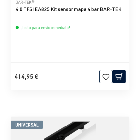
Calificación promedio de 0 de 5 estrellas
BAR-TEK®
4.0 TFSI EA825 Kit sensor mapa 4 bar BAR-TEK
¡Listo para envío inmediato!
414,95 €
UNIVERSAL