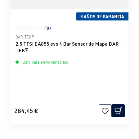
3 AÑOS DE GARANTÍA
(0)
Calificación promedio de 0 de 5 estrellas
BAR-TEK®
2.5 TFSI EA855 evo 4 Bar Sensor de Mapa BAR-
TEK®
¡Listo para envío inmediato!
284,45 €