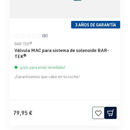
3 AÑOS DE GARANTÍA
(0)
Calificación promedio de 0 de 5 estrellas
BAR-TEK®
Válvula MAC para sistema de solenoide BAR-
TEK®
¡Listo para envío inmediato!
¡Garantizamos que cabe en tu coche!
79,95 €