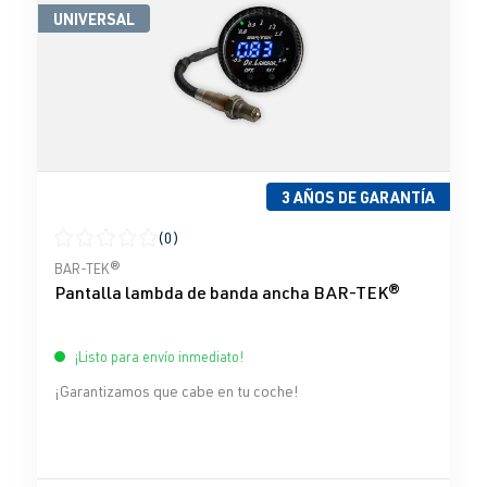
UNIVERSAL
3 AÑOS DE GARANTÍA
(0)
Calificación promedio de 0 de 5 estrellas
BAR-TEK®
Pantalla lambda de banda ancha BAR-TEK®
¡Listo para envío inmediato!
¡Garantizamos que cabe en tu coche!