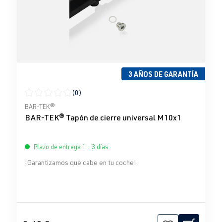
3 AÑOS DE GARANTÍA
(0)
Calificación promedio de 0 de 5 estrellas
BAR-TEK®
BAR-TEK® Tapón de cierre universal M10x1
Plazo de entrega 1 - 3 días
¡Garantizamos que cabe en tu coche!