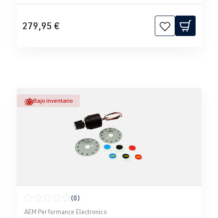
279,95 €
Bajo inventario
(0)
Calificación promedio de 0 de 5 estrellas
AEM Performance Electronics