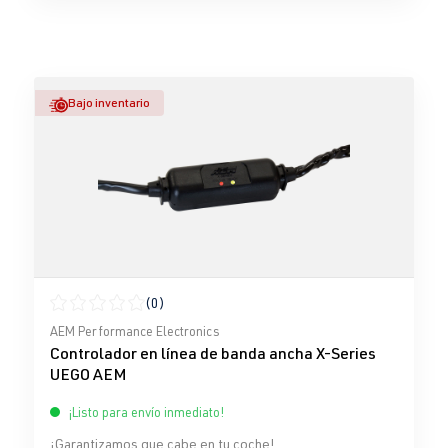
Bajo inventario
(0)
Calificación promedio de 0 de 5 estrellas
AEM Performance Electronics
Controlador en línea de banda ancha X-Series
UEGO AEM
¡Listo para envío inmediato!
¡Garantizamos que cabe en tu coche!