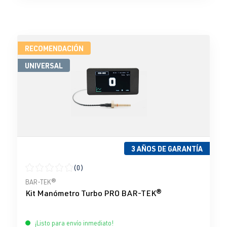
RECOMENDACIÓN
UNIVERSAL
3 AÑOS DE GARANTÍA
(0)
Calificación promedio de 0 de 5 estrellas
BAR-TEK®
Kit Manómetro Turbo PRO BAR-TEK®
¡Listo para envío inmediato!