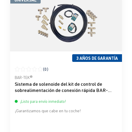
3 AÑOS DE GARANTÍA
(0)
Calificación promedio de 0 de 5 estrellas
BAR-TEK®
Sistema de solenoide del kit de control de
sobrealimentación de conexión rápida BAR-
TEK®
¡Listo para envío inmediato!
¡Garantizamos que cabe en tu coche!