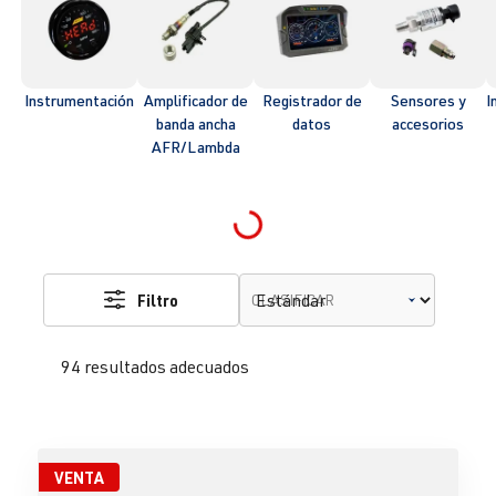
Instrumentación
Amplificador de
Registrador de
Sensores y
I
banda ancha
datos
accesorios
AFR/Lambda
Loading...
Filtro
CLASIFICAR
94 resultados adecuados
VENTA