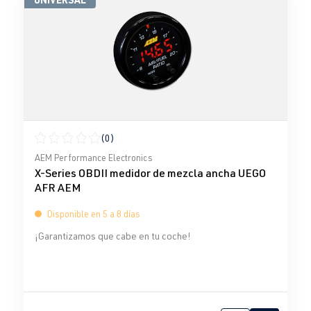
(0)
Calificación promedio de 0 de 5 estrellas
AEM Performance Electronics
X-Series OBDII medidor de mezcla ancha UEGO
AFR AEM
Disponible en 5 a 8 días
¡Garantizamos que cabe en tu coche!