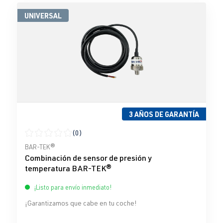
UNIVERSAL
3 AÑOS DE GARANTÍA
(0)
Calificación promedio de 0 de 5 estrellas
BAR-TEK®
Combinación de sensor de presión y
temperatura BAR-TEK®
¡Listo para envío inmediato!
¡Garantizamos que cabe en tu coche!