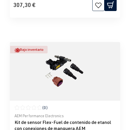
307,30 €
Bajo inventario
(0)
Calificación promedio de 0 de 5 estrellas
AEM Performance Electronics
Kit de sensor Flex-Fuel de contenido de etanol
con conexiones de manguera AEM