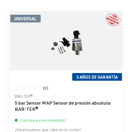
UNIVERSAL
3 AÑOS DE GARANTÍA
(0)
Calificación promedio de 0 de 5 estrellas
BAR-TEK®
5 bar Sensor MAP Sensor de presión absoluta
BAR-TEK®
¡Listo para envío inmediato!
¡Garantizamos que cabe en tu coche!