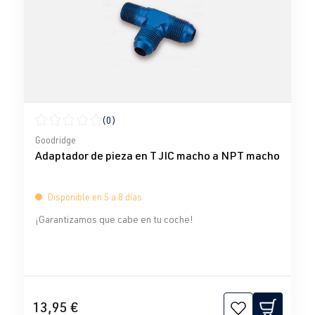
(0)
Calificación promedio de 0 de 5 estrellas
Goodridge
Adaptador de pieza en T JIC macho a NPT macho
Disponible en 5 a 8 días
¡Garantizamos que cabe en tu coche!
13,95 €