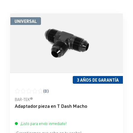
UNIVERSAL
3 AÑOS DE GARANTÍA
(0)
Calificación promedio de 0 de 5 estrellas
BAR-TEK®
Adaptador pieza en T Dash Macho
¡Listo para envío inmediato!
¡Garantizamos que cabe en tu coche!