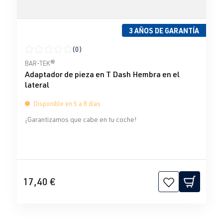
3 AÑOS DE GARANTÍA
(0)
Calificación promedio de 0 de 5 estrellas
BAR-TEK®
Adaptador de pieza en T Dash Hembra en el
lateral
Disponible en 5 a 8 días
¡Garantizamos que cabe en tu coche!
17,40 €