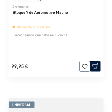
Calificación promedio de 0 de 5 estrellas
Aeromotive
Bloque Y de Aeromotive Macho
Disponible en 5 a 8 días
¡Garantizamos que cabe en tu coche!
99,95 €
UNIVERSAL