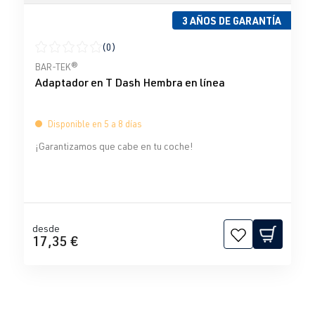
3 AÑOS DE GARANTÍA
(0)
Calificación promedio de 0 de 5 estrellas
BAR-TEK®
Adaptador en T Dash Hembra en línea
Disponible en 5 a 8 días
¡Garantizamos que cabe en tu coche!
desde
17,35 €