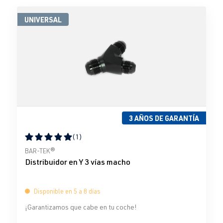
UNIVERSAL
3 AÑOS DE GARANTÍA
(1)
Calificación promedio de 5 de 5 estrellas
BAR-TEK®
Distribuidor en Y 3 vías macho
Disponible en 5 a 8 días
¡Garantizamos que cabe en tu coche!