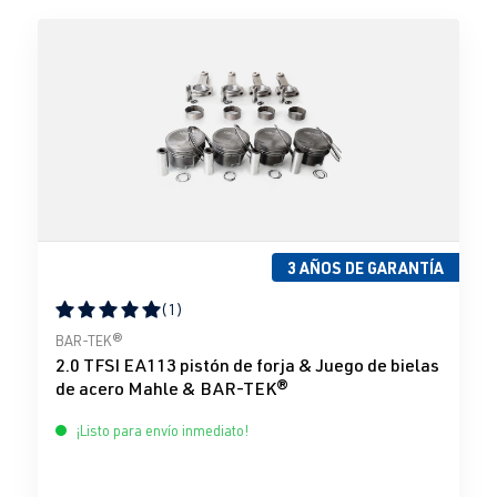
3 AÑOS DE GARANTÍA
(1)
Calificación promedio de 5 de 5 estrellas
BAR-TEK®
2.0 TFSI EA113 pistón de forja & Juego de bielas
de acero Mahle & BAR-TEK®
¡Listo para envío inmediato!