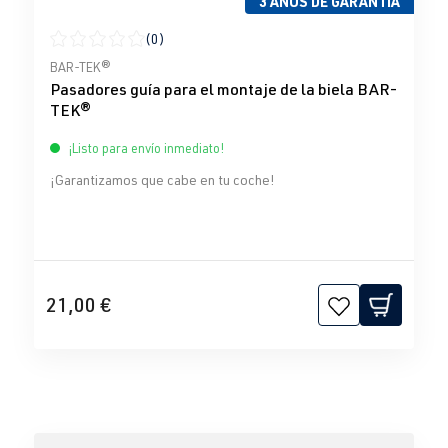
3 AÑOS DE GARANTÍA
(0)
Calificación promedio de 0 de 5 estrellas
BAR-TEK®
Pasadores guía para el montaje de la biela BAR-
TEK®
¡Listo para envío inmediato!
¡Garantizamos que cabe en tu coche!
21,00 €