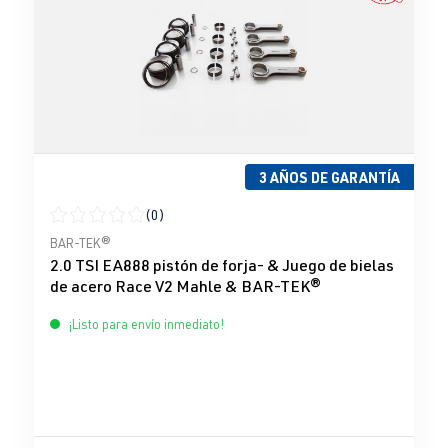
3 AÑOS DE GARANTÍA
(0)
Calificación promedio de 0 de 5 estrellas
BAR-TEK®
2.0 TSI EA888 pistón de forja- & Juego de bielas
de acero Race V2 Mahle & BAR-TEK®
¡Listo para envío inmediato!