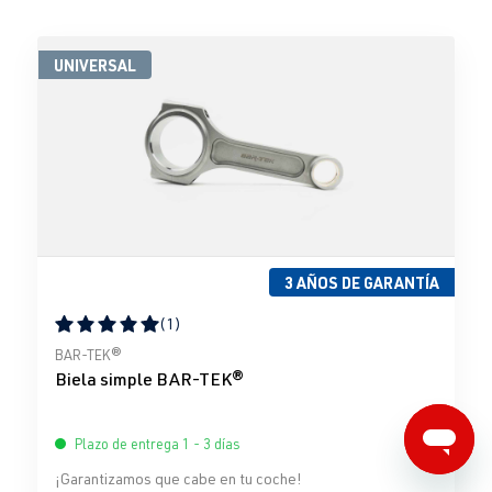
UNIVERSAL
3 AÑOS DE GARANTÍA
(1)
Calificación promedio de 5 de 5 estrellas
BAR-TEK®
Biela simple BAR-TEK®
Plazo de entrega 1 - 3 días
¡Garantizamos que cabe en tu coche!