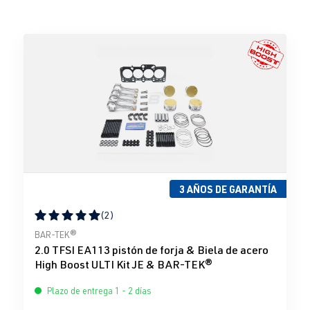
3 AÑOS DE GARANTÍA
(2)
Calificación promedio de 5 de 5 estrellas
BAR-TEK®
2.0 TFSI EA113 pistón de forja & Biela de acero
High Boost ULTI Kit JE & BAR-TEK®
Plazo de entrega 1 - 2 días