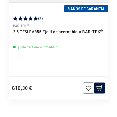
3 AÑOS DE GARANTÍA
(2)
Calificación promedio de 5 de 5 estrellas
BAR-TEK®
2.5 TFSI EA855 Eje H de acero- biela BAR-TEK®
¡Listo para envío inmediato!
810,30 €