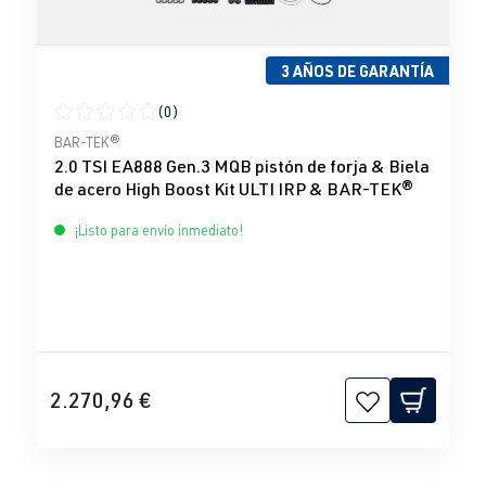
3 AÑOS DE GARANTÍA
(0)
Calificación promedio de 0 de 5 estrellas
BAR-TEK®
2.0 TSI EA888 Gen.3 MQB pistón de forja & Biela
de acero High Boost Kit ULTI IRP & BAR-TEK®
¡Listo para envío inmediato!
2.270,96 €