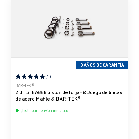
3 AÑOS DE GARANTÍA
(1)
Calificación promedio de 5 de 5 estrellas
BAR-TEK®
2.0 TSI EA888 pistón de forja- & Juego de bielas
de acero Mahle & BAR-TEK®
¡Listo para envío inmediato!