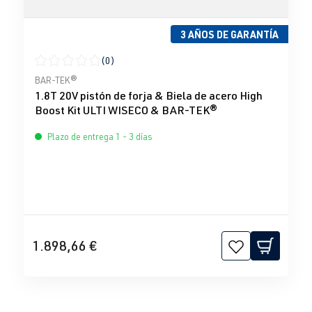
3 AÑOS DE GARANTÍA
(0)
Calificación promedio de 0 de 5 estrellas
BAR-TEK®
1.8T 20V pistón de forja & Biela de acero High
Boost Kit ULTI WISECO & BAR-TEK®
Plazo de entrega 1 - 3 días
1.898,66 €