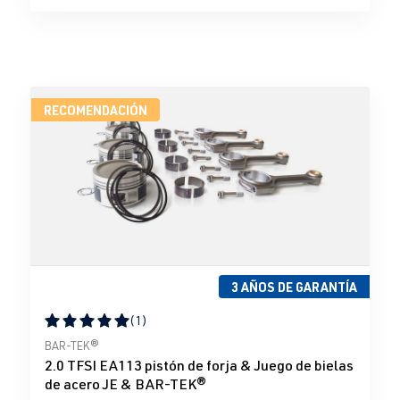
RECOMENDACIÓN
3 AÑOS DE GARANTÍA
(1)
Calificación promedio de 5 de 5 estrellas
BAR-TEK®
2.0 TFSI EA113 pistón de forja & Juego de bielas
de acero JE & BAR-TEK®