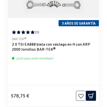
3 AÑOS DE GARANTÍA
(3)
Calificación promedio de 5 de 5 estrellas
BAR-TEK®
2.0 TSI EA888 biela con vástago en H con ARP
2000 tornillos BAR-TEK®
¡Listo para envío inmediato!
578,75 €