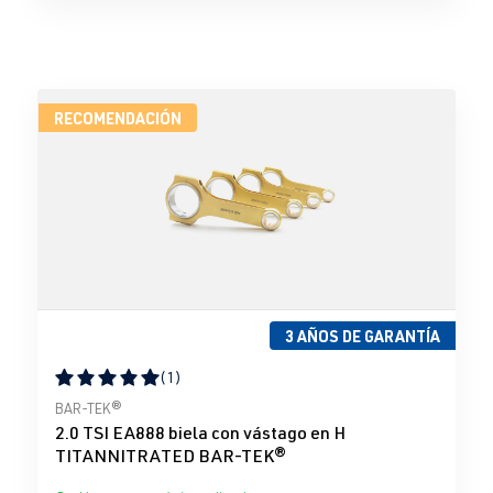
RECOMENDACIÓN
3 AÑOS DE GARANTÍA
(1)
Calificación promedio de 5 de 5 estrellas
BAR-TEK®
2.0 TSI EA888 biela con vástago en H
TITANNITRATED BAR-TEK®