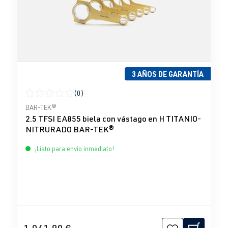
3 AÑOS DE GARANTÍA
(0)
Calificación promedio de 0 de 5 estrellas
BAR-TEK®
2.5 TFSI EA855 biela con vástago en H TITANIO-
NITRURADO BAR-TEK®
¡Listo para envío inmediato!