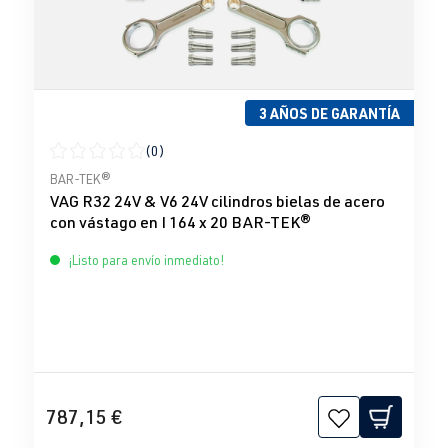
3 AÑOS DE GARANTÍA
(0)
Calificación promedio de 0 de 5 estrellas
BAR-TEK®
VAG R32 24V & V6 24V cilindros bielas de acero
con vástago en I 164 x 20 BAR-TEK®
¡Listo para envío inmediato!
787,15 €