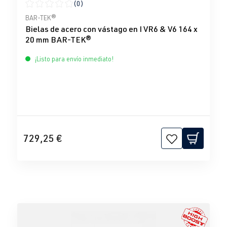
(0)
Calificación promedio de 0 de 5 estrellas
BAR-TEK®
Bielas de acero con vástago en I VR6 & V6 164 x
20 mm BAR-TEK®
¡Listo para envío inmediato!
729,25 €