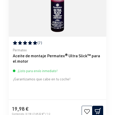
(7)
Calificación promedio de 5 de 5 estrellas
Permatex
Aceite de montaje Permatex® Ultra Slick™ para
el motor
¡Listo para envío inmediato!
¡Garantizamos que cabe en tu coche!
19,98 €
Contenido:
0.118 l
(169,32 €* / 1 l)