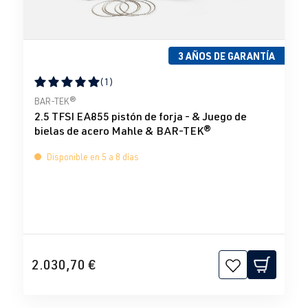
3 AÑOS DE GARANTÍA
(1)
Calificación promedio de 5 de 5 estrellas
BAR-TEK®
2.5 TFSI EA855 pistón de forja - & Juego de
bielas de acero Mahle & BAR-TEK®
Disponible en 5 a 8 días
2.030,70 €