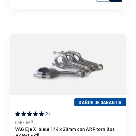
3 AÑOS DE GARANTÍA
(2)
Calificación promedio de 5 de 5 estrellas
BAR-TEK®
VAG Eje X- biela 144 x 20mm con ARP tornillos
BAR-TEK®