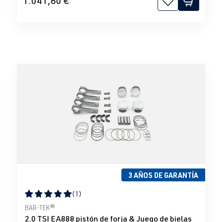
1.041,80 €
3 AÑOS DE GARANTÍA
(1)
Calificación promedio de 5 de 5 estrellas
BAR-TEK®
2.0 TSI EA888 pistón de forja & Juego de bielas