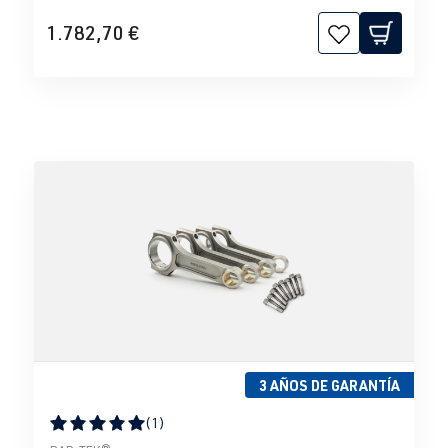
1.782,70 €
3 AÑOS DE GARANTÍA
(1)
Calificación promedio de 5 de 5 estrellas