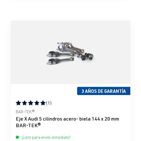
3 AÑOS DE GARANTÍA
(1)
Calificación promedio de 5 de 5 estrellas
BAR-TEK®
Eje X Audi 5 cilindros acero- biela 144 x 20 mm
BAR-TEK®
¡Listo para envío inmediato!