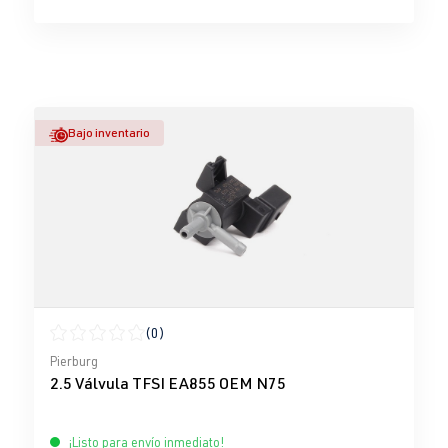
Bajo inventario
(0)
Calificación promedio de 0 de 5 estrellas
Pierburg
2.5 Válvula TFSI EA855 OEM N75
¡Listo para envío inmediato!