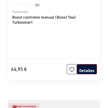
(0)
Calificación promedio de 0 de 5 estrellas
Turbosmart
Boost controller manual (Boost Tee)
Turbosmart
64,95 €
Detalles
Bajo inventario