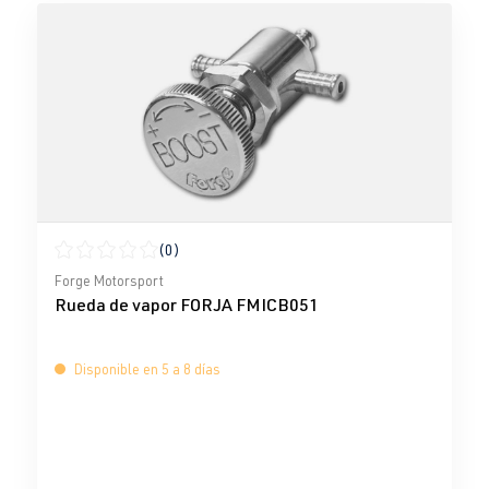
(0)
Calificación promedio de 0 de 5 estrellas
Forge Motorsport
Rueda de vapor FORJA FMICB051
Disponible en 5 a 8 días