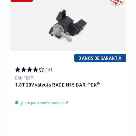
3 AÑOS DE GARANTÍA
(16)
Calificación promedio de 4.31 de 5 estrellas
BAR-TEK®
1.8T 20V válvula RACE N75 BAR-TEK®
¡Listo para envío inmediato!