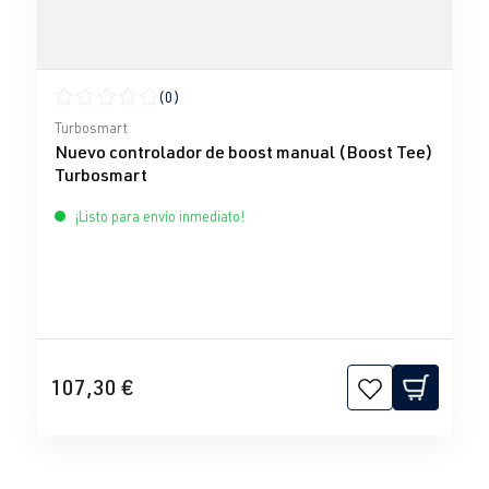
(0)
Calificación promedio de 0 de 5 estrellas
Turbosmart
Nuevo controlador de boost manual (Boost Tee)
Turbosmart
¡Listo para envío inmediato!
107,30 €