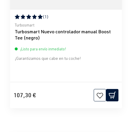
(1)
Calificación promedio de 5 de 5 estrellas
Turbosmart
Turbosmart Nuevo controlador manual Boost
Tee (negro)
¡Listo para envío inmediato!
¡Garantizamos que cabe en tu coche!
107,30 €