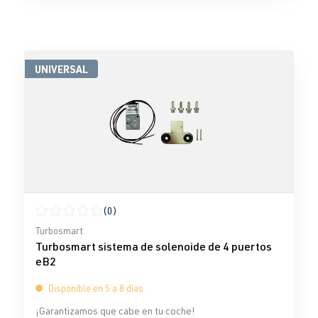
UNIVERSAL
(0)
Calificación promedio de 0 de 5 estrellas
Turbosmart
Turbosmart sistema de solenoide de 4 puertos
eB2
Disponible en 5 a 8 días
¡Garantizamos que cabe en tu coche!