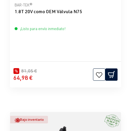
Calificación promedio de 4.33 de 5 estrellas
BAR-TEK®
1.8T 20V como OEM Válvula N75
¡Listo para envío inmediato!
81,05 €
%
64,98 €
Bajo inventario