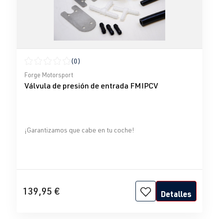
(0)
Calificación promedio de 0 de 5 estrellas
Forge Motorsport
Válvula de presión de entrada FMIPCV
¡Garantizamos que cabe en tu coche!
139,95 €
Detalles