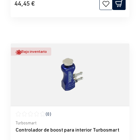
44,45 €
Bajo inventario
(0)
Calificación promedio de 0 de 5 estrellas
Turbosmart
Controlador de boost para interior Turbosmart