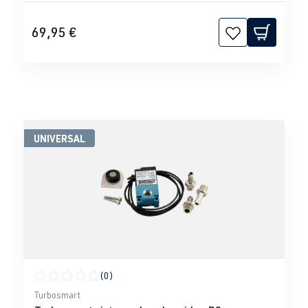
69,95 €
UNIVERSAL
(0)
Calificación promedio de 0 de 5 estrellas
Turbosmart