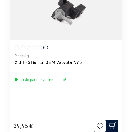
(0)
Calificación promedio de 0 de 5 estrellas
Pierburg
2.0 TFSI & TSI OEM Válvula N75
¡Listo para envío inmediato!
39,95 €