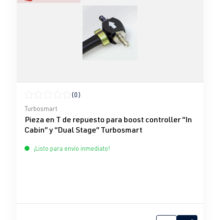
(0)
Calificación promedio de 0 de 5 estrellas
Turbosmart
Pieza en T de repuesto para boost controller “In
Cabin” y “Dual Stage” Turbosmart
¡Listo para envío inmediato!