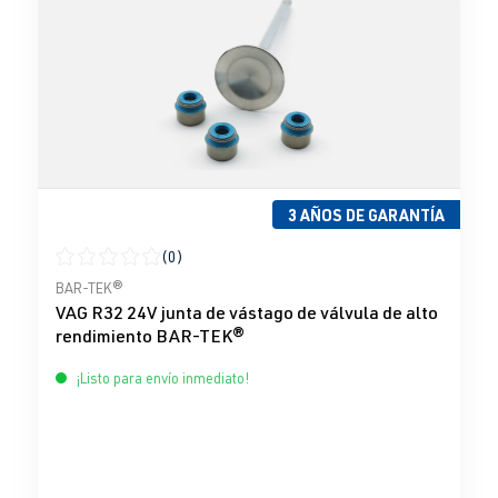
3 AÑOS DE GARANTÍA
(0)
Calificación promedio de 0 de 5 estrellas
BAR-TEK®
VAG R32 24V junta de vástago de válvula de alto
rendimiento BAR-TEK®
¡Listo para envío inmediato!