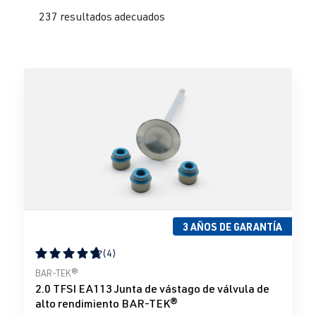
237 resultados adecuados
3 AÑOS DE GARANTÍA
(4)
Calificación promedio de 4.75 de 5 estrellas
BAR-TEK®
2.0 TFSI EA113 Junta de vástago de válvula de
alto rendimiento BAR-TEK®