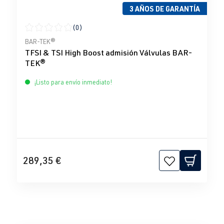
3 AÑOS DE GARANTÍA
(0)
Calificación promedio de 0 de 5 estrellas
BAR-TEK®
TFSI & TSI High Boost admisión Válvulas BAR-
TEK®
¡Listo para envío inmediato!
289,35 €