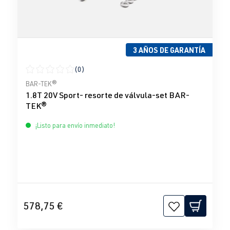
3 AÑOS DE GARANTÍA
(0)
Calificación promedio de 0 de 5 estrellas
BAR-TEK®
1.8T 20V Sport- resorte de válvula-set BAR-
TEK®
¡Listo para envío inmediato!
578,75 €