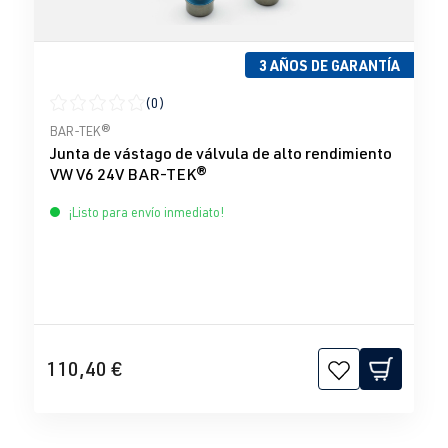
3 AÑOS DE GARANTÍA
(0)
Calificación promedio de 0 de 5 estrellas
BAR-TEK®
Junta de vástago de válvula de alto rendimiento
VW V6 24V BAR-TEK®
¡Listo para envío inmediato!
110,40 €