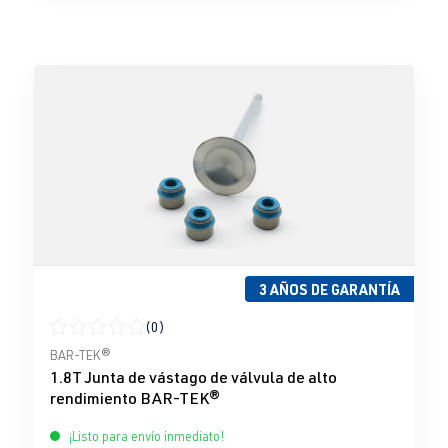
3 AÑOS DE GARANTÍA
(0)
Calificación promedio de 0 de 5 estrellas
BAR-TEK®
1.8T Junta de vástago de válvula de alto
rendimiento BAR-TEK®
¡Listo para envío inmediato!