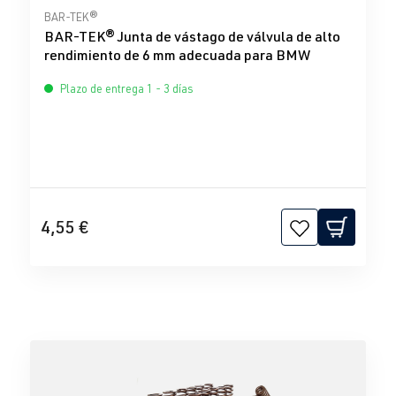
Calificación promedio de 0 de 5 estrellas
BAR-TEK®
BAR-TEK® Junta de vástago de válvula de alto
rendimiento de 6 mm adecuada para BMW
Plazo de entrega 1 - 3 días
4,55 €