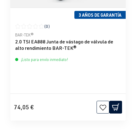
3 AÑOS DE GARANTÍA
(0)
Calificación promedio de 0 de 5 estrellas
BAR-TEK®
2.0 TSI EA888 Junta de vástago de válvula de
alto rendimiento BAR-TEK®
¡Listo para envío inmediato!
74,05 €