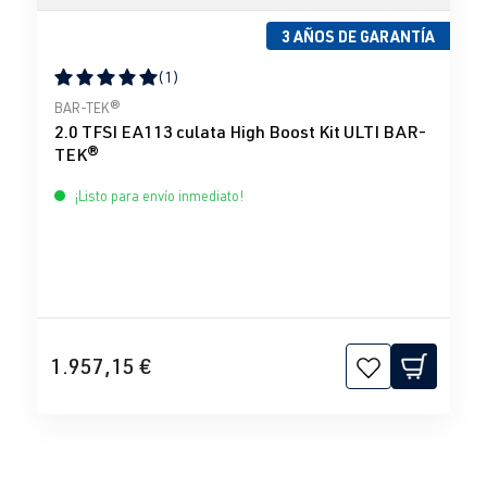
3 AÑOS DE GARANTÍA
(1)
Calificación promedio de 5 de 5 estrellas
BAR-TEK®
2.0 TFSI EA113 culata High Boost Kit ULTI BAR-
TEK®
¡Listo para envío inmediato!
1.957,15 €