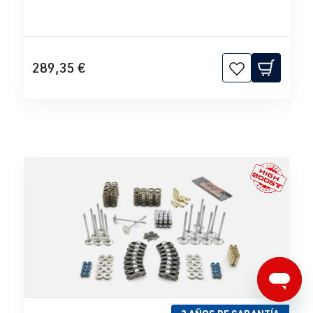
289,35 €