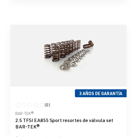
3 AÑOS DE GARANTÍA
(0)
Calificación promedio de 0 de 5 estrellas
BAR-TEK®
2.5 TFSI EA855 Sport resortes de válvula set
BAR-TEK®