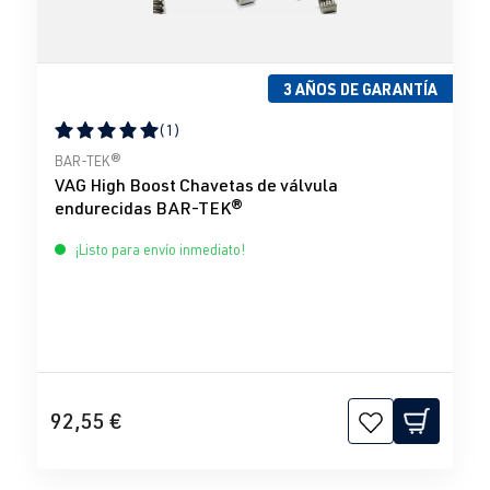
3 AÑOS DE GARANTÍA
(1)
Calificación promedio de 5 de 5 estrellas
BAR-TEK®
VAG High Boost Chavetas de válvula
endurecidas BAR-TEK®
¡Listo para envío inmediato!
92,55 €