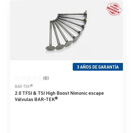
3 AÑOS DE GARANTÍA
(0)
Calificación promedio de 0 de 5 estrellas
BAR-TEK®
2.0 TFSI & TSI High Boost Nimonic escape
Válvulas BAR-TEK®