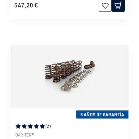
547,20 €
3 AÑOS DE GARANTÍA
(2)
Calificación promedio de 5 de 5 estrellas
BAR-TEK®