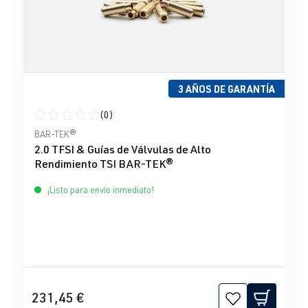
3 AÑOS DE GARANTÍA
(0)
Calificación promedio de 0 de 5 estrellas
BAR-TEK®
2.0 TFSI & Guías de Válvulas de Alto
Rendimiento TSI BAR-TEK®
¡Listo para envío inmediato!
231,45 €