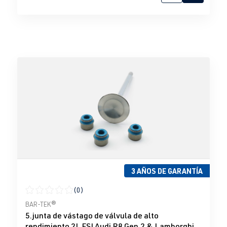
3 AÑOS DE GARANTÍA
(0)
Calificación promedio de 0 de 5 estrellas
BAR-TEK®
5.junta de vástago de válvula de alto
rendimiento 2L FSI Audi R8 Gen.2 & Lamborghini