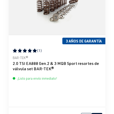
3 AÑOS DE GARANTÍA
(1)
Calificación promedio de 5 de 5 estrellas
BAR-TEK®
2.0 TSI EA888 Gen.2 & 3 MQB Sport resortes de
válvula set BAR-TEK®
¡Listo para envío inmediato!