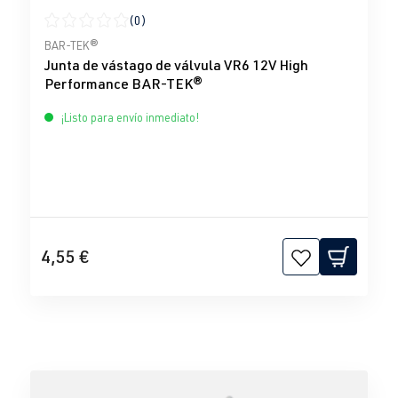
(0)
Calificación promedio de 0 de 5 estrellas
BAR-TEK®
Junta de vástago de válvula VR6 12V High
Performance BAR-TEK®
¡Listo para envío inmediato!
4,55 €