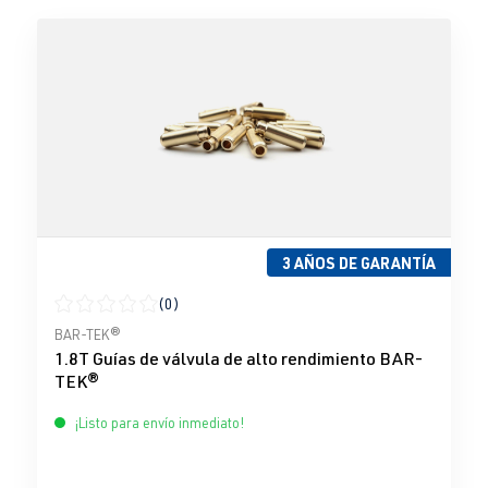
3 AÑOS DE GARANTÍA
(0)
Calificación promedio de 0 de 5 estrellas
BAR-TEK®
1.8T Guías de válvula de alto rendimiento BAR-
TEK®
¡Listo para envío inmediato!