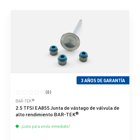
3 AÑOS DE GARANTÍA
(0)
Calificación promedio de 0 de 5 estrellas
BAR-TEK®
2.5 TFSI EA855 Junta de vástago de válvula de
alto rendimiento BAR-TEK®
¡Listo para envío inmediato!