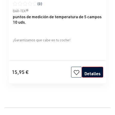
(0)
Calificación promedio de 0 de 5 estrellas
BAR-TEK®
puntos de medición de temperatura de 5 campos
10 uds.
¡Garantizamos que cabe en tu coche!
15,95 €
Detalles