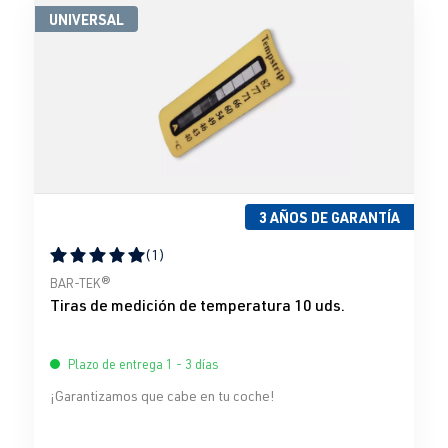
UNIVERSAL
3 AÑOS DE GARANTÍA
(1)
Calificación promedio de 5 de 5 estrellas
BAR-TEK®
Tiras de medición de temperatura 10 uds.
Plazo de entrega 1 - 3 días
¡Garantizamos que cabe en tu coche!