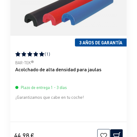
3 AÑOS DE GARANTÍA
(1)
Calificación promedio de 5 de 5 estrellas
BAR-TEK®
Acolchado de alta densidad para jaulas
Plazo de entrega 1 - 3 días
¡Garantizamos que cabe en tu coche!
44,98 €