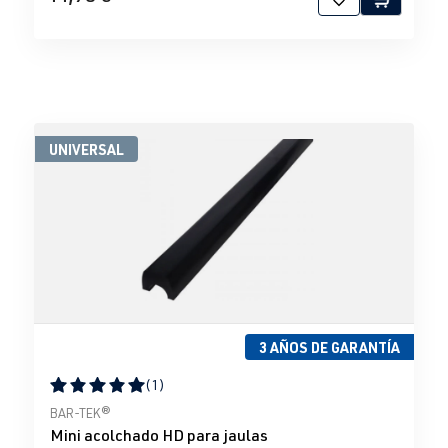
UNIVERSAL
3 AÑOS DE GARANTÍA
(1)
Calificación promedio de 5 de 5 estrellas
BAR-TEK®
Mini acolchado HD para jaulas