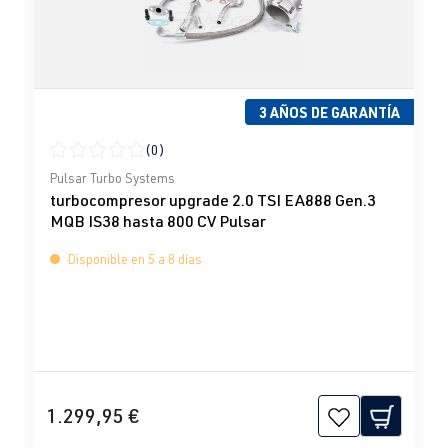
3 AÑOS DE GARANTÍA
(0)
Calificación promedio de 0 de 5 estrellas
Pulsar Turbo Systems
turbocompresor upgrade 2.0 TSI EA888 Gen.3
MQB IS38 hasta 800 CV Pulsar
Disponible en 5 a 8 días
1.299,95 €