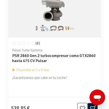
(0)
Calificación promedio de 0 de 5 estrellas
Pulsar Turbo Systems
PSR 2860 Gen.2 turbocompresor como GTX2860
hasta 475 CV Pulsar
Disponible en 5 a 8 días
¡Garantizamos que cabe en tu coche!
539,95 €