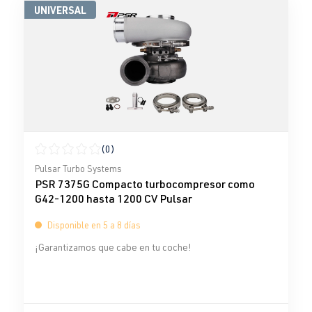
UNIVERSAL
(0)
Calificación promedio de 0 de 5 estrellas
Pulsar Turbo Systems
PSR 7375G Compacto turbocompresor como
G42-1200 hasta 1200 CV Pulsar
Disponible en 5 a 8 días
¡Garantizamos que cabe en tu coche!