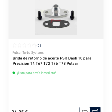
(0)
Calificación promedio de 0 de 5 estrellas
Pulsar Turbo Systems
Brida de retorno de aceite PSR Dash 10 para
Precision T4 T67 T72 T76 T78 Pulsar
¡Listo para envío inmediato!
24,95 €