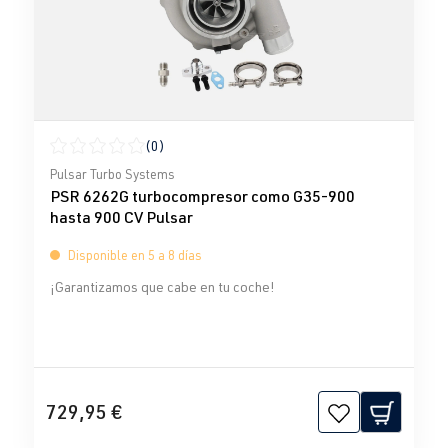
(0)
Calificación promedio de 0 de 5 estrellas
Pulsar Turbo Systems
PSR 6262G turbocompresor como G35-900
hasta 900 CV Pulsar
Disponible en 5 a 8 días
¡Garantizamos que cabe en tu coche!
729,95 €