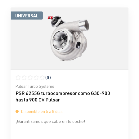
UNIVERSAL
(0)
Calificación promedio de 0 de 5 estrellas
Pulsar Turbo Systems
PSR 6255G turbocompresor como G30-900
hasta 900 CV Pulsar
Disponible en 5 a 8 días
¡Garantizamos que cabe en tu coche!