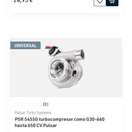
UNIVERSAL
(0)
Calificación promedio de 0 de 5 estrellas
Pulsar Turbo Systems
PSR 5455G turbocompresor como G30-660
hasta 650 CV Pulsar