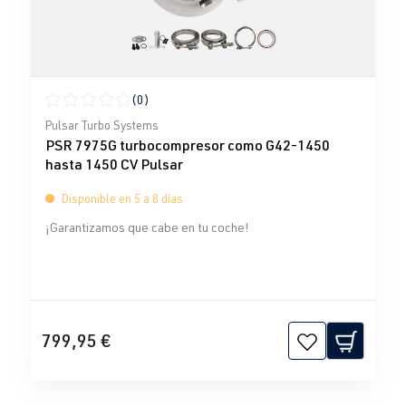
(0)
Calificación promedio de 0 de 5 estrellas
Pulsar Turbo Systems
PSR 7975G turbocompresor como G42-1450
hasta 1450 CV Pulsar
Disponible en 5 a 8 días
¡Garantizamos que cabe en tu coche!
799,95 €