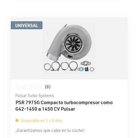
UNIVERSAL
(0)
Calificación promedio de 0 de 5 estrellas
Pulsar Turbo Systems
PSR 7975G Compacto turbocompresor como
G42-1450 a 1450 CV Pulsar
Disponible en 5 a 8 días
¡Garantizamos que cabe en tu coche!