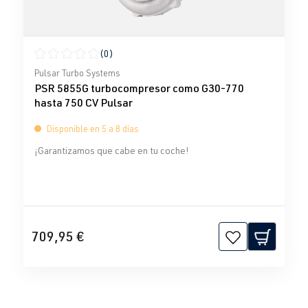
(0)
Calificación promedio de 0 de 5 estrellas
Pulsar Turbo Systems
PSR 5855G turbocompresor como G30-770
hasta 750 CV Pulsar
Disponible en 5 a 8 días
¡Garantizamos que cabe en tu coche!
709,95 €