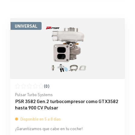
UNIVERSAL
(0)
Calificación promedio de 0 de 5 estrellas
Pulsar Turbo Systems
PSR 3582 Gen.2 turbocompresor como GTX3582
hasta 900 CV Pulsar
Disponible en 5 a 8 días
¡Garantizamos que cabe en tu coche!