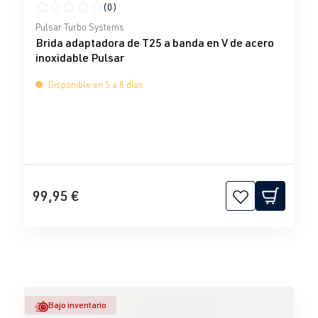
(0)
Calificación promedio de 0 de 5 estrellas
Pulsar Turbo Systems
Brida adaptadora de T25 a banda en V de acero
inoxidable Pulsar
Disponible en 5 a 8 días
99,95 €
Bajo inventario