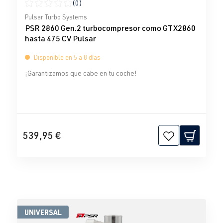
(0)
Calificación promedio de 0 de 5 estrellas
Pulsar Turbo Systems
PSR 2860 Gen.2 turbocompresor como GTX2860
hasta 475 CV Pulsar
Disponible en 5 a 8 días
¡Garantizamos que cabe en tu coche!
539,95 €
UNIVERSAL