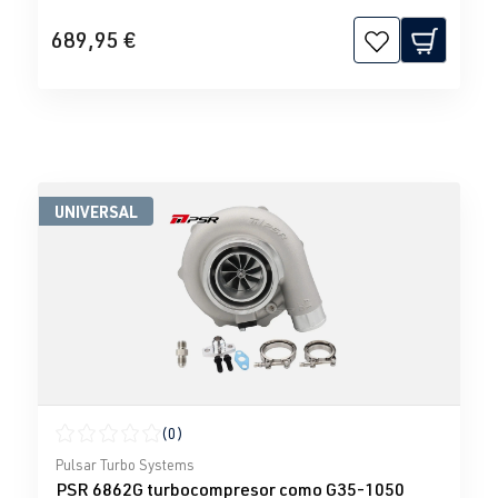
689,95 €
UNIVERSAL
(0)
Calificación promedio de 0 de 5 estrellas
Pulsar Turbo Systems
PSR 6862G turbocompresor como G35-1050