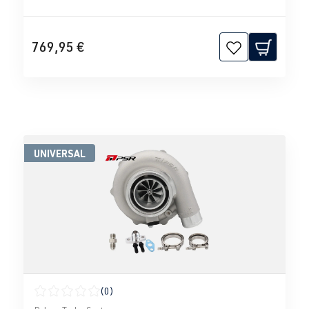
769,95 €
UNIVERSAL
(0)
Calificación promedio de 0 de 5 estrellas