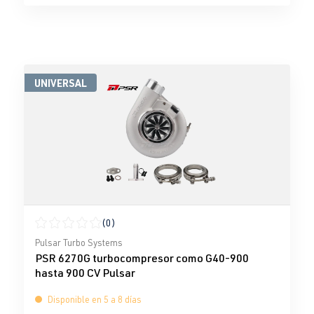
UNIVERSAL
(0)
Calificación promedio de 0 de 5 estrellas
Pulsar Turbo Systems
PSR 6270G turbocompresor como G40-900
hasta 900 CV Pulsar
Disponible en 5 a 8 días