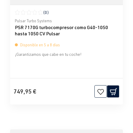
(0)
Calificación promedio de 0 de 5 estrellas
Pulsar Turbo Systems
PSR 7170G turbocompresor como G40-1050
hasta 1050 CV Pulsar
Disponible en 5 a 8 días
¡Garantizamos que cabe en tu coche!
749,95 €