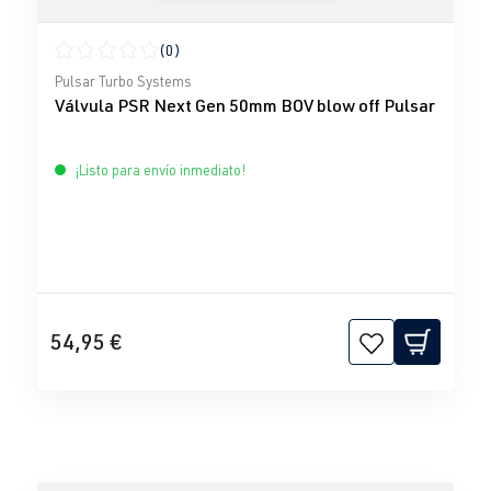
(0)
Calificación promedio de 0 de 5 estrellas
Pulsar Turbo Systems
Válvula PSR Next Gen 50mm BOV blow off Pulsar
¡Listo para envío inmediato!
54,95 €