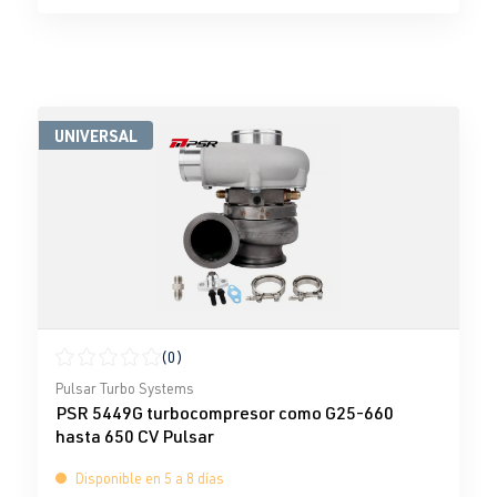
UNIVERSAL
(0)
Calificación promedio de 0 de 5 estrellas
Pulsar Turbo Systems
PSR 5449G turbocompresor como G25-660
hasta 650 CV Pulsar
Disponible en 5 a 8 días