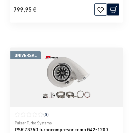
799,95 €
UNIVERSAL
(0)
Calificación promedio de 0 de 5 estrellas
Pulsar Turbo Systems
PSR 7375G turbocompresor como G42-1200