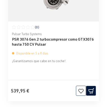
(0)
Calificación promedio de 0 de 5 estrellas
Pulsar Turbo Systems
PSR 3076 Gen.2 turbocompresor como GTX3076
hasta 750 CV Pulsar
Disponible en 5 a 8 días
¡Garantizamos que cabe en tu coche!
539,95 €