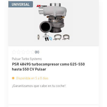
UNIVERSAL
(0)
Calificación promedio de 0 de 5 estrellas
Pulsar Turbo Systems
PSR 4849G turbocompresor como G25-550
hasta 550 CV Pulsar
Disponible en 5 a 8 días
¡Garantizamos que cabe en tu coche!