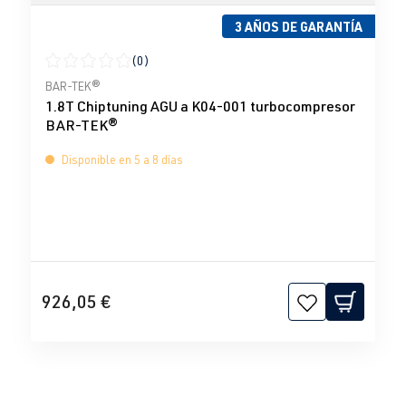
3 AÑOS DE GARANTÍA
(0)
Calificación promedio de 0 de 5 estrellas
BAR-TEK®
1.8T Chiptuning AGU a K04-001 turbocompresor
BAR-TEK®
Disponible en 5 a 8 días
926,05 €