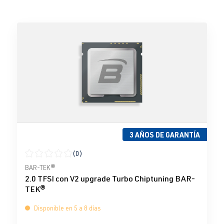
3 AÑOS DE GARANTÍA
(0)
Calificación promedio de 0 de 5 estrellas
BAR-TEK®
2.0 TFSI con V2 upgrade Turbo Chiptuning BAR-
TEK®
Disponible en 5 a 8 días