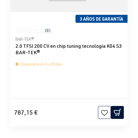
3 AÑOS DE GARANTÍA
(0)
Calificación promedio de 0 de 5 estrellas
BAR-TEK®
2.0 TFSI 200 CV en chip tuning tecnología K04 S3
BAR-TEK®
Disponible en 5 a 8 días
787,15 €