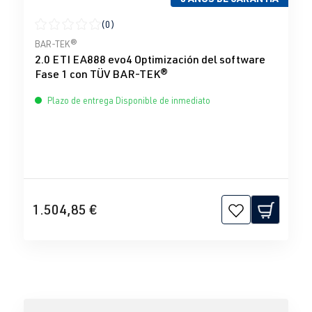
(0)
Calificación promedio de 0 de 5 estrellas
BAR-TEK®
2.0 ETI EA888 evo4 Optimización del software
Fase 1 con TÜV BAR-TEK®
Plazo de entrega Disponible de inmediato
1.504,85 €