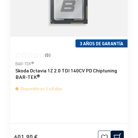
3 AÑOS DE GARANTÍA
(0)
Calificación promedio de 0 de 5 estrellas
BAR-TEK®
Skoda Octavia 1Z 2.0 TDI 140CV PD Chiptuning
BAR-TEK®
Disponible en 5 a 8 días
601,90 €