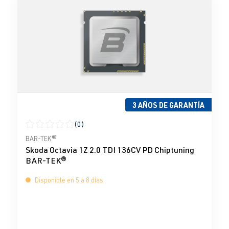
3 AÑOS DE GARANTÍA
(0)
Calificación promedio de 0 de 5 estrellas
BAR-TEK®
Skoda Octavia 1Z 2.0 TDI 136CV PD Chiptuning
BAR-TEK®
Disponible en 5 a 8 días