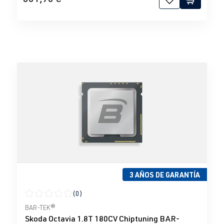
3 AÑOS DE GARANTÍA
(0)
Calificación promedio de 0 de 5 estrellas
BAR-TEK®
Skoda Octavia 1.8T 180CV Chiptuning BAR-