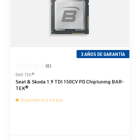
3 AÑOS DE GARANTÍA
(0)
Calificación promedio de 0 de 5 estrellas
BAR-TEK®
Seat & Skoda 1.9 TDI 150CV PD Chiptuning BAR-
TEK®
Disponible en 5 a 8 días