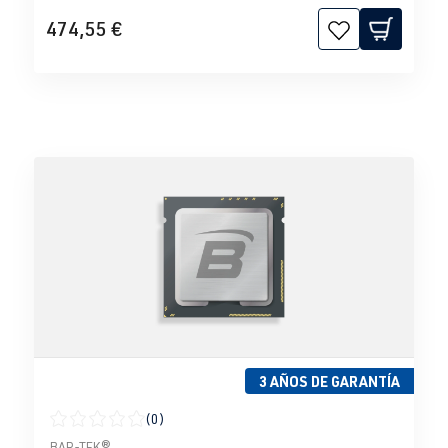
474,55 €
3 AÑOS DE GARANTÍA
(0)
Calificación promedio de 0 de 5 estrellas
BAR-TEK®