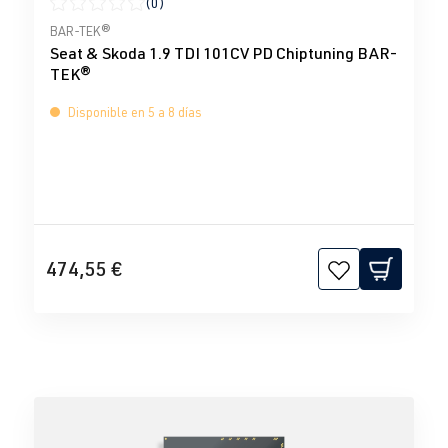
(0)
Calificación promedio de 0 de 5 estrellas
BAR-TEK®
Seat & Skoda 1.9 TDI 101CV PD Chiptuning BAR-
TEK®
Disponible en 5 a 8 días
474,55 €