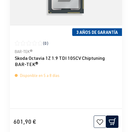
3 AÑOS DE GARANTÍA
(0)
Calificación promedio de 0 de 5 estrellas
BAR-TEK®
Skoda Octavia 1Z 1.9 TDI 105CV Chiptuning
BAR-TEK®
Disponible en 5 a 8 días
601,90 €