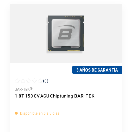
3 AÑOS DE GARANTÍA
(0)
Calificación promedio de 0 de 5 estrellas
BAR-TEK®
1.8T 150 CV AGU Chiptuning BAR-TEK
Disponible en 5 a 8 días