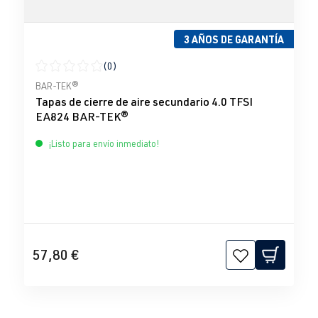
3 AÑOS DE GARANTÍA
(0)
Calificación promedio de 0 de 5 estrellas
BAR-TEK®
Tapas de cierre de aire secundario 4.0 TFSI
EA824 BAR-TEK®
¡Listo para envío inmediato!
57,80 €