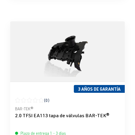
3 AÑOS DE GARANTÍA
(0)
Calificación promedio de 0 de 5 estrellas
BAR-TEK®
2.0 TFSI EA113 tapa de válvulas BAR-TEK®
Plazo de entrega 1 - 3 días