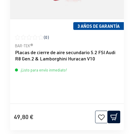
3 AÑOS DE GARANTÍA
(0)
Calificación promedio de 0 de 5 estrellas
BAR-TEK®
Placas de cierre de aire secundario 5.2 FSI Audi
R8 Gen.2 & Lamborghini Huracan V10
¡Listo para envío inmediato!
49,80 €