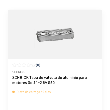
(0)
Calificación promedio de 0 de 5 estrellas
SCHRICK
SCHRICK Tapa de válvula de aluminio para
motores Golf 1-2 8V G60
Plazo de entrega 60 días