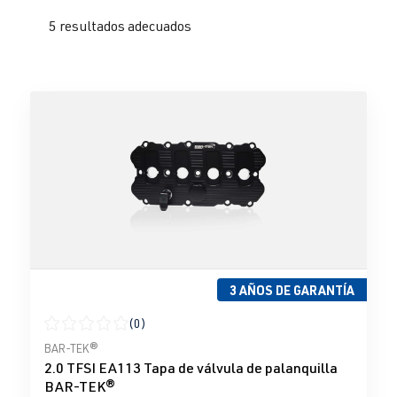
5 resultados adecuados
3 AÑOS DE GARANTÍA
(0)
Calificación promedio de 0 de 5 estrellas
BAR-TEK®
2.0 TFSI EA113 Tapa de válvula de palanquilla
BAR-TEK®