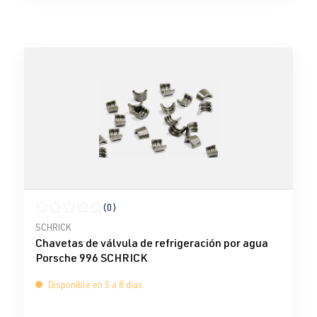
(0)
Calificación promedio de 0 de 5 estrellas
SCHRICK
Chavetas de válvula de refrigeración por agua
Porsche 996 SCHRICK
Disponible en 5 a 8 días