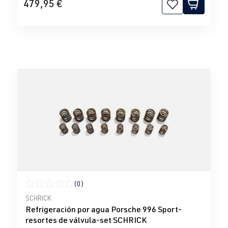
479,95 €
(0)
Calificación promedio de 0 de 5 estrellas
SCHRICK
Refrigeración por agua Porsche 996 Sport-
resortes de válvula-set SCHRICK