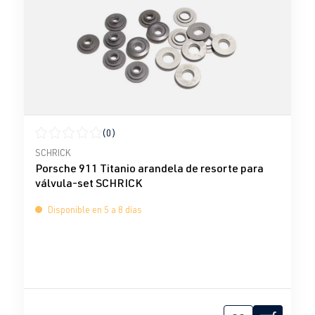
(0)
Calificación promedio de 0 de 5 estrellas
SCHRICK
Porsche 911 Titanio arandela de resorte para
válvula-set SCHRICK
Disponible en 5 a 8 días