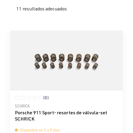
11 resultados adecuados
(0)
Calificación promedio de 0 de 5 estrellas
SCHRICK
Porsche 911 Sport- resortes de válvula-set
SCHRICK
Disponible en 5 a 8 días