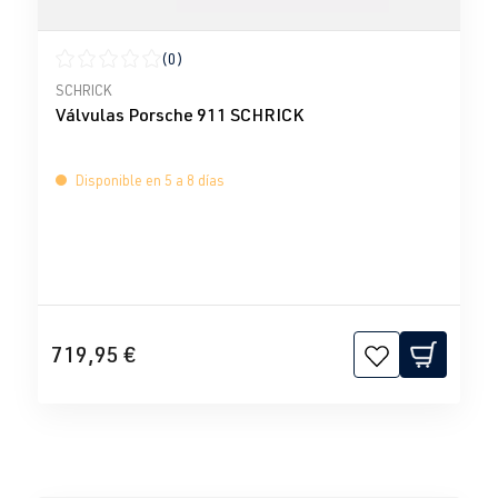
(0)
Calificación promedio de 0 de 5 estrellas
SCHRICK
Válvulas Porsche 911 SCHRICK
Disponible en 5 a 8 días
719,95 €