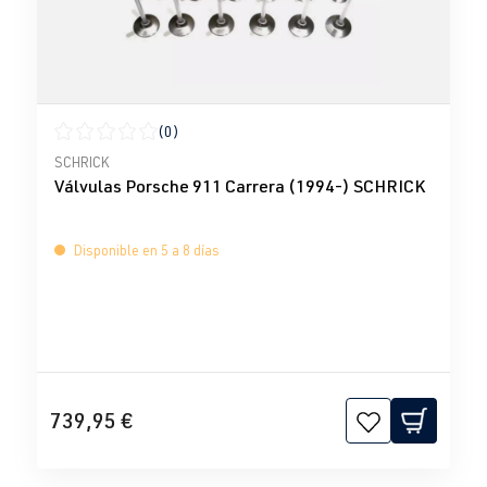
(0)
Calificación promedio de 0 de 5 estrellas
SCHRICK
Válvulas Porsche 911 Carrera (1994-) SCHRICK
Disponible en 5 a 8 días
739,95 €