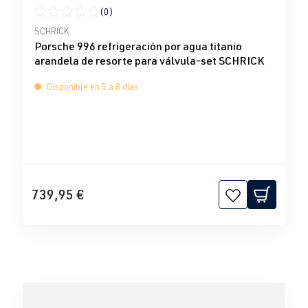
(0)
Calificación promedio de 0 de 5 estrellas
SCHRICK
Porsche 996 refrigeración por agua titanio
arandela de resorte para válvula-set SCHRICK
Disponible en 5 a 8 días
739,95 €