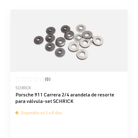
(0)
Calificación promedio de 0 de 5 estrellas
SCHRICK
Porsche 911 Carrera 2/4 arandela de resorte
para válvula-set SCHRICK
Disponible en 5 a 8 días