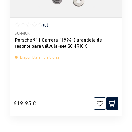
(0)
Calificación promedio de 0 de 5 estrellas
SCHRICK
Porsche 911 Carrera (1994-) arandela de
resorte para válvula-set SCHRICK
Disponible en 5 a 8 días
619,95 €