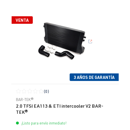
VENTA
3 AÑOS DE GARANTÍA
(0)
Calificación promedio de 0 de 5 estrellas
BAR-TEK®
2.0 TFSI EA113 & ETI intercooler V2 BAR-
TEK®
¡Listo para envío inmediato!