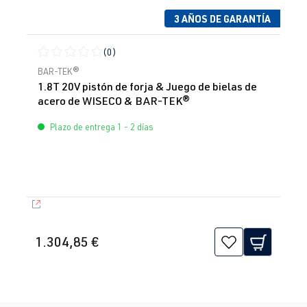
3 AÑOS DE GARANTÍA
(0)
Calificación promedio de 0 de 5 estrellas
BAR-TEK®
1.8T 20V pistón de forja & Juego de bielas de
acero de WISECO & BAR-TEK®
Plazo de entrega 1 - 2 días
1.304,85 €