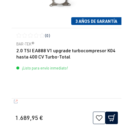
3 AÑOS DE GARANTÍA
(0)
Calificación promedio de 0 de 5 estrellas
BAR-TEK®
2.0 TSI EA888 V1 upgrade turbocompresor K04
hasta 400 CV Turbo-Total
¡Listo para envío inmediato!
1.689,95 €