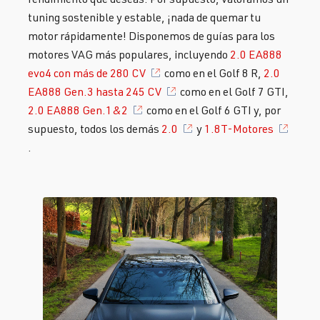
tuning sostenible y estable, ¡nada de quemar tu
motor rápidamente! Disponemos de guías para los
motores VAG más populares, incluyendo
2.0 EA888
evo4 con más de 280 CV
como en el Golf 8 R,
2.0
EA888 Gen.3 hasta 245 CV
como en el Golf 7 GTI,
2.0 EA888 Gen.1&2
como en el Golf 6 GTI y, por
supuesto, todos los demás
2.0
y
1.8T-Motores
.