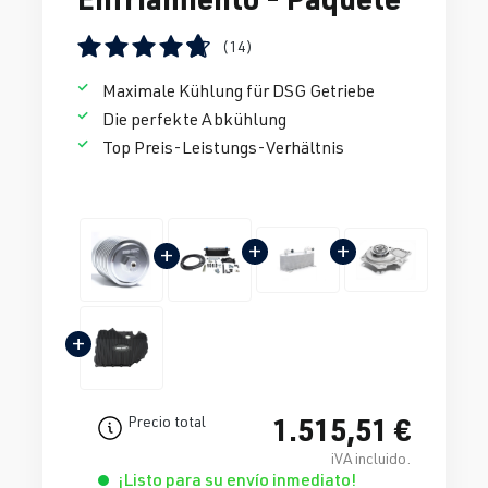
(14)
Calificación promedio de 4.67 de 5 estrellas
Maximale Kühlung für DSG Getriebe
Die perfekte Abkühlung
Top Preis-Leistungs-Verhältnis
+
+
+
+
1.515,51 €
Precio total
iVA incluido.
¡Listo para su envío inmediato!