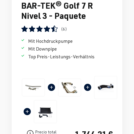
BAR-TEK® Golf 7 R
Nivel 3 - Paquete
(6)
Calificación promedio de 4.5 de 5 estrellas
Mit Hochdruckpumpe
Mit Downpipe
Top Preis-Leistungs-Verhältnis
+
+
+
1.744,21 €
Precio total