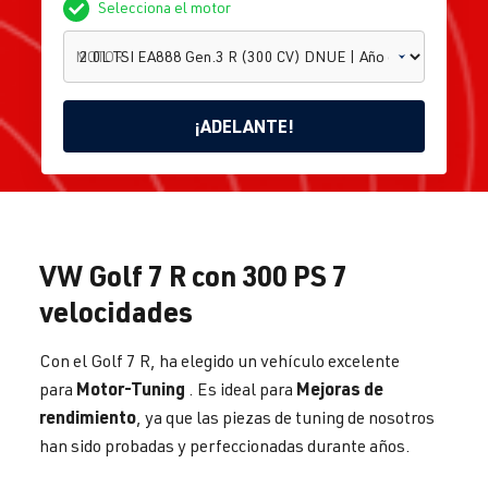
Selecciona el motor
MOTOR
¡ADELANTE!
2.0L TSI
EA888
VW Golf 7 R con 300 PS 7
Gen.3 R
(300 CV)
Golf
velocidades
Inicio
Volkswagen
DNUE |
7
Año de
fabricación
Con el Golf 7 R, ha elegido un vehículo excelente
12.2018 -
02.2020
Motor-Tuning
Mejoras de
para
. Es ideal para
rendimiento
, ya que las piezas de tuning de nosotros
han sido probadas y perfeccionadas durante años.