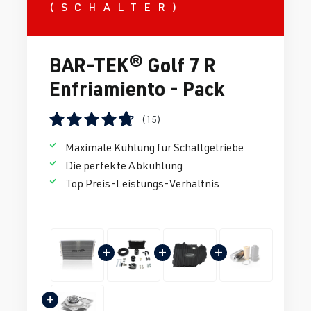
(SCHALTER)
BAR-TEK® Golf 7 R
Enfriamiento - Pack
(15)
Calificación promedio de 4.86 de 5 estrellas
Maximale Kühlung für Schaltgetriebe
Die perfekte Abkühlung
Top Preis-Leistungs-Verhältnis
+
+
+
+