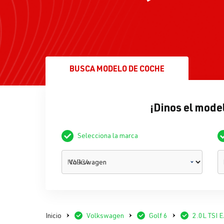
BUSCA
MODELO DE COCHE
¡Dinos el model
Selecciona la marca
MARCA
Inicio
Volkswagen
Golf 6
2.0L TSI 