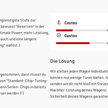
engünstigste Stufe zur
Costes
z bewusst “Reserven” in der
ptimale Power, mehr Leistung,
Gastos
auch und eine längere
ng” wählst.)
Die Lösung
Wir stellen jeden Wagen individue
orgenommen, dann musst du
können nur wenige Tuner bieten. 
nd von “Standard-Chip-Tuning-
senden wir dir nicht bloß ein Steu
denn Serien-Chips in bereits
Nachher-Leistung deines Wagens. 
uer werden (!)
Sicherheit deines Wagens garantie