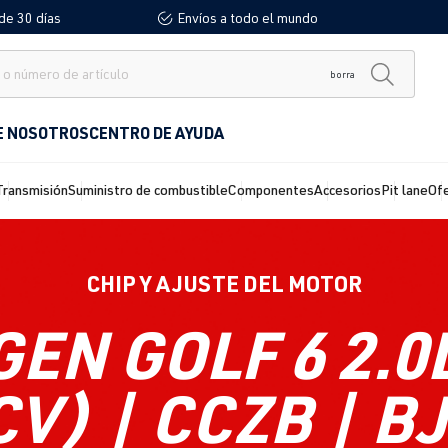
de 30 días
Envíos a todo el mundo
borra
E NOSOTROS
CENTRO DE AYUDA
Transmisión
Suministro de combustible
Componentes
Accesorios
Pit lane
Of
CHIP Y AJUSTE DEL MOTOR
N GOLF 6 2.0L
CV) | CCZB | BJ