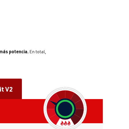
 más potencia.
En total,
it V2