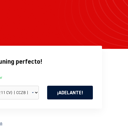
tuning perfecto!
or
¡ADELANTE!
ón