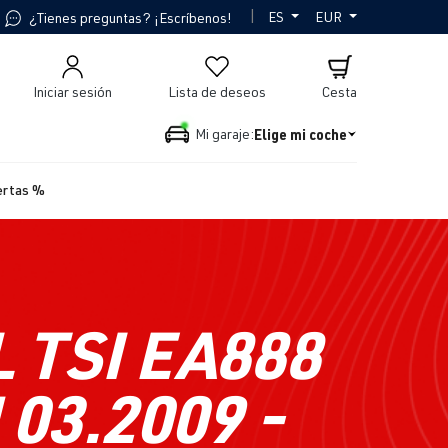
|
ES
EUR
¿Tienes preguntas? ¡Escríbenos!
Iniciar sesión
Lista de deseos
Cesta
Elige mi coche
Mi garaje:
ertas %
 TSI EA888
 03.2009 -