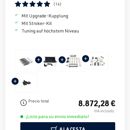
(14)
Calificación promedio de 5 de 5 estrellas
Mit Upgrade-Kupplung
Mit Stroker-Kit
Tuning auf höchstem Niveau
+
+
+
+
8.872,28 €
Precio total
iVA incluido.
¡Listo para su envío inmediato!
A LA CESTA