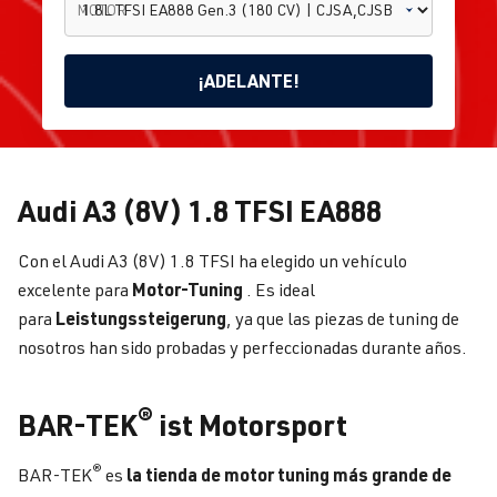
MOTOR
¡ADELANTE!
1.8L TFSI
Audi A3 (8V) 1.8 TFSI EA888
EA888
Gen.3 (180
A3
CV) |
Buscar
Inicio
Audi
Con el Audi A3 (8V) 1.8 TFSI ha elegido un vehículo
8V
CJSA,CJSB
afinació
| BJ
Motor-Tuning
excelente para
. Es ideal
05.2012 -
Leistungssteigerung
para
, ya que las piezas de tuning de
04.2016
nosotros han sido probadas y perfeccionadas durante años.
®
BAR-TEK
ist Motorsport
®
la tienda de motor tuning más grande de
BAR-TEK
es