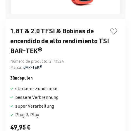
1.8T & 2.0 TFSI & Bobinas de
encendido de alto rendimiento TSI
BAR-TEK®
Número de producto:
21tf524
Marca:
BAR-TEK®
Zündspulen
stärkerer Zündfunke
bessere Verbrennung
super Verarbeitung
Plug & Play
49,95 €