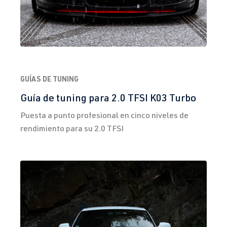
CV (188 kW)
2.0 TFSI
Golf
VI (Tipo 5K1)
(EA888 Gen. 1
| Año 2008-
y 2)
2012
CCZ
| 211 CV
GUÍAS DE TUNING
(155 kW)
Guía de tuning para 2.0 TFSI K03 Turbo
Puesta a punto profesional en cinco niveles de
2.0 TFSI
Golf
VI (Tipo 5K1)
rendimiento para su 2.0 TFSI
(EA888 Gen. 1
| Año 2008-
y 2)
2012
CCZB
| 211
CV (155 kW)
2.5 TFSI
Golf
VI (Tipo 5K1)
(EA855)
| Año 2008-
2012