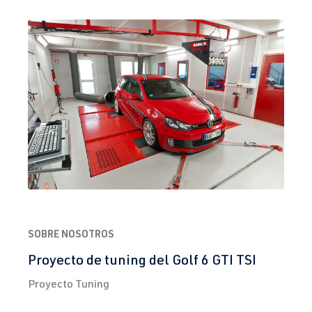
2.0 TFSI
Passat
CC (Tipo 35) |
(EA888 Gen. 1
Año de
y 2)
fabricación
CCTB
| 170
2008-2016
CV (125 kW)
2.0 TFSI
Passat
CC (Tipo 35) |
(EA888 Gen. 1
Año de
y 2)
fabricación
CCZB
| 211
2008-2016
CV (155 kW)
1.8T
Polo
IV (Tipo 9N3)
SOBRE NOSOTROS
BBU
| 180 CV
| Año de
Proyecto de tuning del Golf 6 GTI TSI
(132 kW)
fabricación
2005-2009
Proyecto Tuning