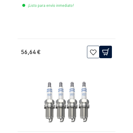
CDLK
| 280
fabricación
¡Listo para envío inmediato!
CV (206 kW)
2008-2017
2.0 TFSI
Scirocco
III (Tipo 13) |
(EA888 Gen. 1
Año de
y 2)
fabricación
CAWB
| 200
2008-2017
56,64 €
CV (147 kW)
2.0 TFSI
Scirocco
III (Tipo 13) |
(EA888 Gen. 1
Año de
y 2)
fabricación
CCZB
| 211
2008-2017
CV (155 kW)
2.0 TFSI
Sharan
II (Tipo 7N) |
(EA888 Gen. 1
Año de