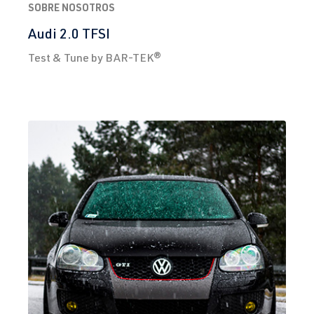
y 2)
SOBRE NOSOTROS
2012
CDAA
| 160
Audi 2.0 TFSI
CV (118 kW)
Test & Tune by BAR-TEK®
2.0 TFSI
Golf
VI (Tipo 5K1)
(EA113)
| Año 2008-
CDLF
| 270
2012
CV (199 kW)
2.0 TFSI
Golf
VI (Tipo 5K1)
(EA113)
| Año 2008-
CDLG
| 235
2012
CV (173 kW)
2.0 TFSI
Golf
VI (Tipo 5K1)
(EA113)
| Año 2008-
CRZA
| 256
2012