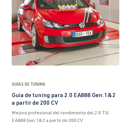
1997-2003
2.0 TFSI
Golf
V (Tipo 1K) |
(EA113)
Año de
AXX
| 200 CV
fabricación
(147 kW)
2003-2008
2.0 TFSI
Golf
V (Tipo 1K) |
(EA113)
Año de
BPY
| 200 CV
fabricación
(147 kW)
2003-2008
GUÍAS DE TUNING
Guía de tuning para 2.0 EA888 Gen.1&2
2.0 TFSI
Golf
V (Tipo 1K) |
a partir de 200 CV
(EA113)
Año de
BWA
| 200 CV
fabricación
Mejora profesional del rendimiento del 2.0 TSI
(147 kW)
2003-2008
EA888 Gen.1&2 a partir de 200 CV