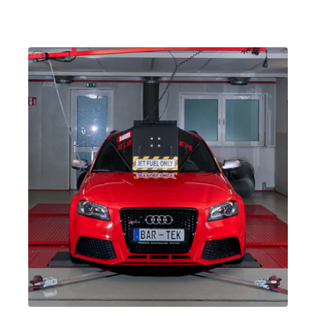
Bora
Jetta/Vento/B
ora/Sagitar -
(Tipo
1K2/1KM) |
Año 2005-
2010
2.0 TFSI
Jetta / Vento / 
V -
(EA888 Gen. 1
Bora
Jetta/Vento/B
y 2)
ora/Sagitar -
BWA
| 200 CV
(Tipo
(147 kW)
1K2/1KM) |
Año 2005-
2010
2.0 TFSI
Jetta / Vento / 
V -
(EA888 Gen. 1
Bora
Jetta/Vento/B