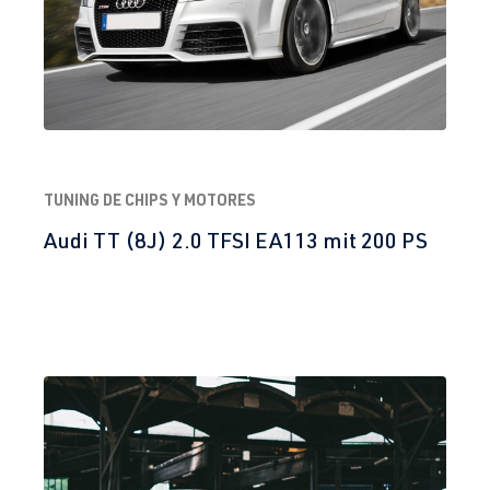
CV (147 kW)
Año 2010-
2018
2.5 TFSI
Jetta / Vento / 
VI -
(EA855)
Bora
Jetta/Vento/S
agitar/Lavida
- (Tipo 162) |
TUNING DE CHIPS Y MOTORES
Año 2010-
Audi TT (8J) 2.0 TFSI EA113 mit 200 PS
2018
1.8 TFSI
Passat
B6 (Tipo 3C) |
(EA888 Gen. 1
BJ 2005-2010
y 2)
CDAA
| 160
CV (118 kW)
2.0 TFSI
Passat
B6 (Tipo 3C) |