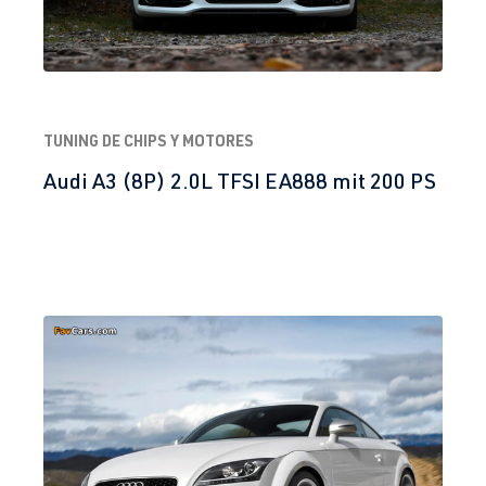
(125 kW)
(Tipo
1K2/1KM) |
Año 2005-
2010
TUNING DE CHIPS Y MOTORES
2.5 TFSI
Jetta / Vento / 
V -
Audi A3 (8P) 2.0L TFSI EA888 mit 200 PS
(EA855)
Bora
Jetta/Vento/B
BPS
| 170 CV
ora/Sagitar -
(125 kW)
(Tipo
1K2/1KM) |
Año 2005-
2010
2.0 TFSI
Jetta / Vento / 
VI -
(EA888 Gen. 1
Bora
Jetta/Vento/S
y 2)
agitar/Lavida
CCZA
| 200
- (Tipo 162) |