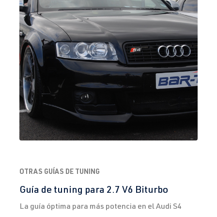
1.8T
Jetta / Vento / 
IV -
AUM
| 150 CV
Bora
Jetta/Bora -
(110 kW)
(Tipo
1J2/1J5/1JM
) | Año de
fabricación
1998-2005
1.8T
Jetta / Vento / 
IV -
AUQ
| 180 CV
Bora
Jetta/Bora -
(132 kW)
(Tipo
1J2/1J5/1JM
) | Año de
OTRAS GUÍAS DE TUNING
fabricación
1998-2005
Guía de tuning para 2.7 V6 Biturbo
La guía óptima para más potencia en el Audi S4
1.8T
Jetta / Vento / 
V -