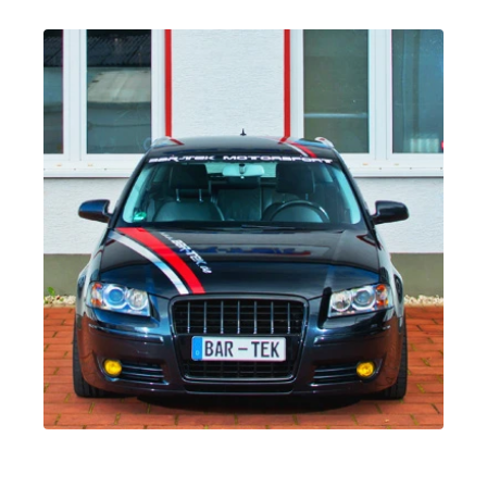
2.0 TFSI
Golf
V (Tipo 1K) |
(EA113)
Año de
BYD
| 230 CV
fabricación
(169 kW)
2003-2008
2.0 TFSI
Golf
V (Tipo 1K) |
(EA113)
Año de
CDL
| 240 CV
fabricación
(177 kW)
2003-2008
2.5 TFSI
Golf
V (Tipo 1K) |
(EA855)
Año de
fabricación
2003-2008
1.8 TFSI
Golf
VI (Tipo 5K1)
(EA888 Gen. 1
| Año 2008-