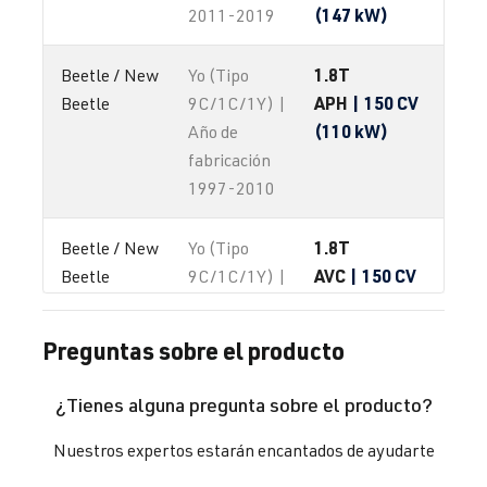
(147 kW)
2011-2019
1.8T
Beetle / New 
Yo (Tipo
APH
| 150 CV
Beetle
9C/1C/1Y) |
(110 kW)
Año de
fabricación
1997-2010
1.8T
Beetle / New 
Yo (Tipo
AVC
| 150 CV
Beetle
9C/1C/1Y) |
(110 kW)
Año de
fabricación
Preguntas sobre el producto
1997-2010
¿Tienes alguna pregunta sobre el producto?
1.8T
Beetle / New 
Yo (Tipo
AWC
| 150 CV
Beetle
9C/1C/1Y) |
Nuestros expertos estarán encantados de ayudarte
(110 kW)
Año de