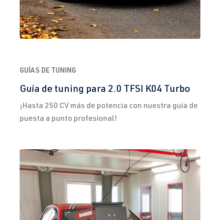
(110 kW)
fabricación
1997-2003
1.8T
Golf
IV (Tipo 1J) |
ARZ
| 150 CV
Año de
GUÍAS DE TUNING
(110 kW)
fabricación
Guía de tuning para 2.0 TFSI K04 Turbo
1997-2003
¡Hasta 250 CV más de potencia con nuestra guía de
1.8T
Golf
IV (Tipo 1J) |
puesta a punto profesional!
AUM
| 150 CV
Año de
(110 kW)
fabricación
1997-2003
1.8T
Golf
IV (Tipo 1J) |
AUQ
| 180 CV
Año de
(132 kW)
fabricación