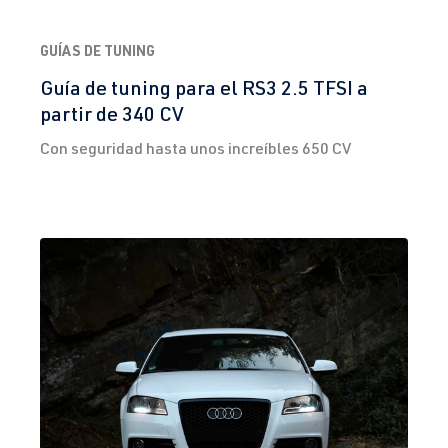
y 2)
ora/Sagitar -
CAWB
| 200
(Tipo
GUÍAS DE TUNING
CV (147 kW)
1K2/1KM) |
Guía de tuning para el RS3 2.5 TFSI a
Año 2005-
partir de 340 CV
2010
Con seguridad hasta unos increíbles 650 CV
2.5 TFSI
Jetta / Vento / 
V -
(EA855)
Bora
Jetta/Vento/B
BGP
| 150 PS
ora/Sagitar -
(110 kW)
(Tipo
1K2/1KM) |
Año 2005-
2010
2.5 TFSI
Jetta / Vento / 
V -
(EA855)
Bora
Jetta/Vento/B
BPR
| 170 CV
ora/Sagitar -