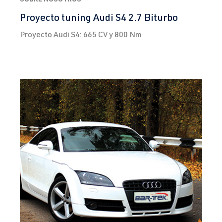
CCZA
| 200
2015
Proyecto tuning Audi S4 2.7 Biturbo
CV (147 kW)
Proyecto Audi S4: 665 CV y 800 Nm
2.0 TFSI
Eos
Yo (Tipo 1F) |
(EA888 Gen. 1
Año 2006-
y 2)
2015
CCTA
| 200
CV (147 kW)
2.0 TFSI
Eos
Yo (Tipo 1F) |
(EA888 Gen. 1
Año 2006-
y 2)
2015
CCZB
| 211
CV (155 kW)
1.8T
Golf
IV (Tipo 1J) |
AGU
| 150 CV
Año de