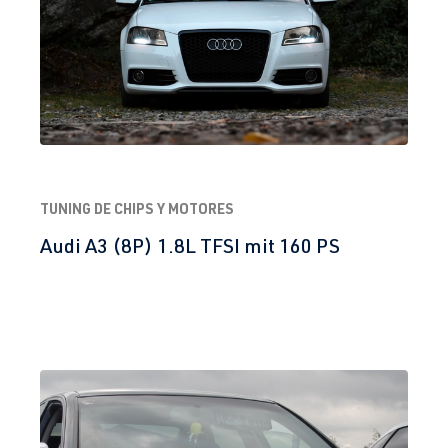
1.8T
Jetta / Vento / 
IV -
AGU
| 150 CV
Bora
Jetta/Bora -
(110 kW)
(Tipo
1J2/1J5/1JM
) | Año de
fabricación
1998-2005
TUNING DE CHIPS Y MOTORES
Audi A3 (8P) 1.8L TFSI mit 160 PS
1.8T
Jetta / Vento / 
IV -
ARX
| 150 CV
Bora
Jetta/Bora -
(110 kW)
(Tipo
1J2/1J5/1JM
) | Año de
fabricación
1998-2005