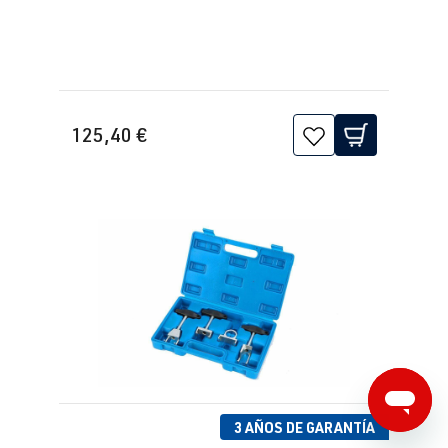
CCZC
| 170
CV (125 kW)
2.0 TFSI
Tiguan
Yo (Tipo 5N) |
(EA888 Gen. 1
Año 2007-
125,40 €
y 2)
2016
CCZD
| 180
CV (132 kW)
3 AÑOS DE GARANTÍA