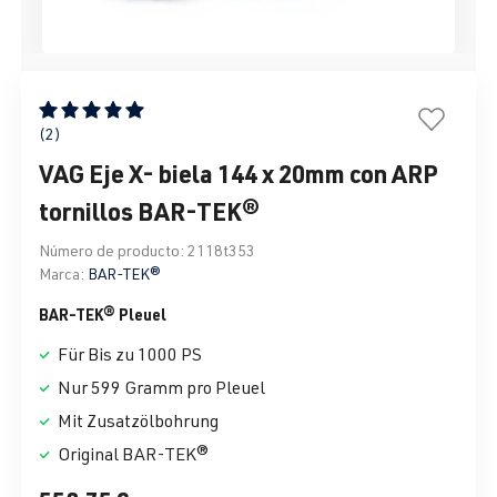
Calificación promedio de 5 de 5 estrellas
(2)
VAG Eje X- biela 144 x 20mm con ARP
tornillos BAR-TEK®
Número de producto:
2118t353
Marca:
BAR-TEK®
BAR-TEK® Pleuel
Für Bis zu 1000 PS
Nur 599 Gramm pro Pleuel
Mit Zusatzölbohrung
Original BAR-TEK®