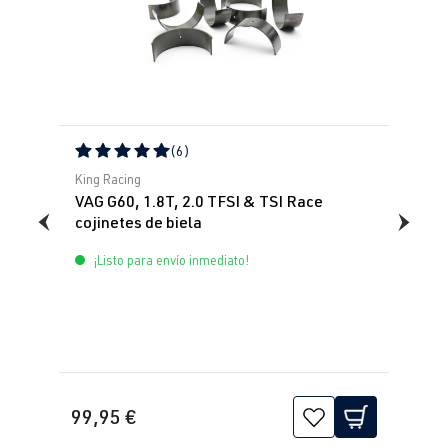
(6)
Calificación promedio de 5 de 5 estrellas
King Racing
VAG G60, 1.8T, 2.0 TFSI & TSI Race
cojinetes de biela
¡Listo para envío inmediato!
99,95 €