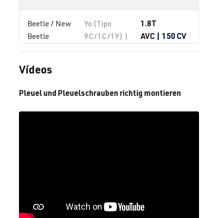
1.8T
Beetle / New 
Yo (Tipo
AVC
| 150 CV
Beetle
9C/1C/1Y) |
(110 kW)
Año de
fabricación
Vídeos
1997-2010
Pleuel und Pleuelschrauben richtig montieren
1.8T
Beetle / New 
Yo (Tipo
AWC
| 150 CV
Beetle
9C/1C/1Y) |
(110 kW)
Año de
fabricación
1997-2010
1.8T
Beetle / New 
Yo (Tipo
AWP
| 180 CV
Beetle
9C/1C/1Y) |
(132 kW)
Año de
fabricación