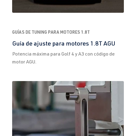
CDL
| 240 CV
fabricación
(177 kW)
2003-2008
2.0 TFSI
Golf
VI (Tipo 5K1)
GUÍAS DE TUNING PARA MOTORES 1.8T
(EA113)
| Año 2008-
Guía de ajuste para motores 1.8T AGU
CDLF
| 270
2012
CV (199 kW)
Potencia máxima para Golf 4 y A3 con código de
motor AGU.
2.0 TFSI
Golf
VI (Tipo 5K1)
(EA113)
| Año 2008-
CDLG
| 235
2012
CV (173 kW)
2.0 TFSI
Golf
VI (Tipo 5K1)
(EA113)
| Año 2008-
CRZA
| 256
2012
CV (188 kW)