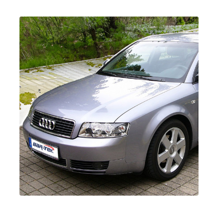
AXX
| 200 CV
(147 kW)
2.0 TFSI
Passat
B6 (Tipo 3C) |
(EA113)
BJ 2005-2010
BWA
| 200 CV
(147 kW)
1.8T
Polo
IV (Tipo 9N3)
BBU
| 180 CV
| Año de
(132 kW)
fabricación
2005-2009
1.8T
Polo
IV (Tipo 9N3)
BJX
| 150 CV
| Año de
(110 kW)
fabricación