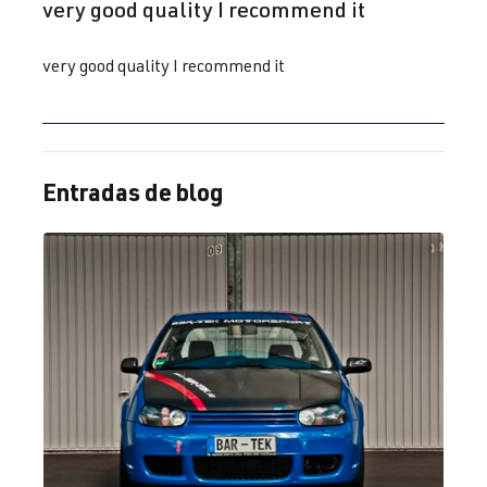
very good quality I recommend it
2.0 TFSI
Golf
V (Tipo 1K) |
(EA113)
Año de
BPY
| 200 CV
fabricación
very good quality I recommend it
(147 kW)
2003-2008
2.0 TFSI
Golf
V (Tipo 1K) |
(EA113)
Año de
Entradas de blog
BWA
| 200 CV
fabricación
(147 kW)
2003-2008
2.0 TFSI
Golf
V (Tipo 1K) |
(EA113)
Año de
BYD
| 230 CV
fabricación
(169 kW)
2003-2008
2.0 TFSI
Golf
V (Tipo 1K) |
(EA113)
Año de