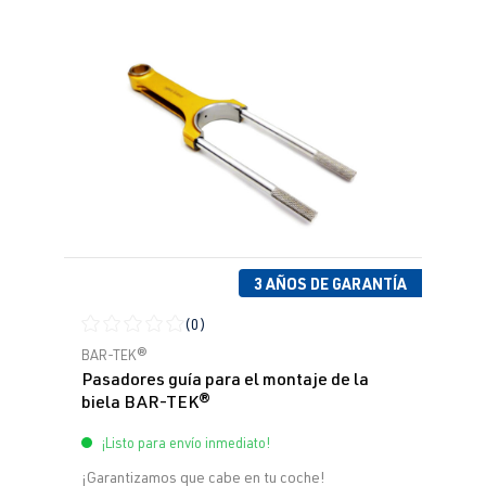
3 AÑOS DE GARANTÍA
(0)
Calificación promedio de 0 de 5 estrellas
BAR-TEK®
Pasadores guía para el montaje de la
biela BAR-TEK®
¡Listo para envío inmediato!
¡Garantizamos que cabe en tu coche!