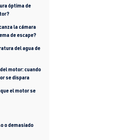
tura óptima de
tor?
canza la cámara
stema de escape?
ratura del agua de
del motor: cuando
or se dispara
 que el motor se
so o demasiado