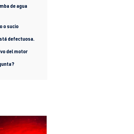
bomba de agua
o o sucio
está defectuosa.
ivo del motor
egunta?