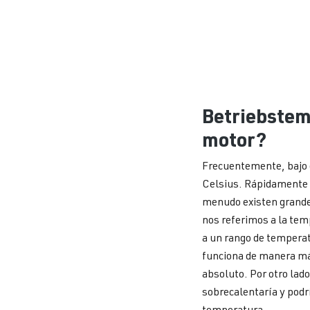
Betriebstem
motor?
Frecuentemente, bajo 
Celsius. Rápidamente s
menudo existen grandes
nos referimos a la tem
a un rango de temperat
funciona de manera más
absoluto. Por otro lado
sobrecalentaría y podrí
temperatura.