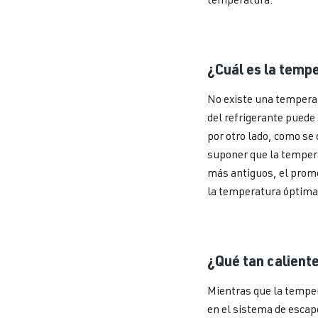
¿Cuál es la temp
No existe una temperat
del refrigerante puede 
por otro lado, como se
suponer que la temper
más antiguos, el prome
la temperatura óptima
¿Qué tan calient
Mientras que la temper
en el sistema de escap