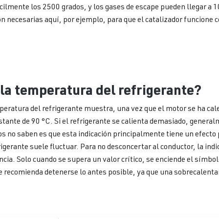
ilmente los 2500 grados, y los gases de escape pueden llegar a 
 necesarias aquí, por ejemplo, para que el catalizador funcione 
la temperatura del refrigerante?
mperatura del refrigerante muestra, una vez que el motor se ha ca
ante de 90 °C. Si el refrigerante se calienta demasiado, genera
 no saben es que esta indicación principalmente tiene un efecto 
igerante suele fluctuar. Para no desconcertar al conductor, la indi
ia. Solo cuando se supera un valor crítico, se enciende el símbol
e recomienda detenerse lo antes posible, ya que una sobrecalent