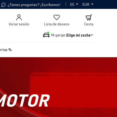
|
ES
EUR
¿Tienes preguntas? ¡Escríbenos!
Iniciar sesión
Lista de deseos
Cesta
Elige mi coche
Mi garaje:
ertas %
MOTOR