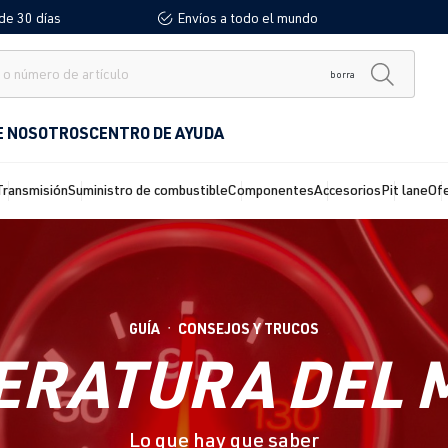
de 30 días
Envíos a todo el mundo
borra
E NOSOTROS
CENTRO DE AYUDA
Transmisión
Suministro de combustible
Componentes
Accesorios
Pit lane
Of
GUÍA
CONSEJOS Y TRUCOS
●
ERATURA DEL 
Lo que hay que saber