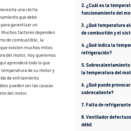
2. ¿Cuál es la tempera
necesita una cierta
funcionamiento del mo
namiento que debe
para garantizar un
3. ¿Qué temperatura al
. Muchos factores dependen
de combustión y el si
mo de combustible, la
4. ¿Qué indica la tempe
a que existen muchos mitos
refrigeración?
ura del motor, hoy queremos
Aquí aprenderá todo lo que
5. Sobrecalentamiento 
a temperatura de su motor y
la temperatura del mot
uido de enfriamiento.
6. ¿Qué puede provocar
áles pueden ser las causas
sobrecaliente?
nto del motor.
7. Falta de refrigerante
8. Ventilador defectuo
débil