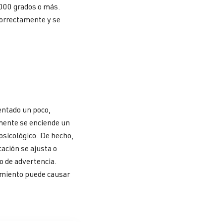
1000 grados o más.
correctamente y se
lentado un poco,
lmente se enciende un
psicológico. De hecho,
cación se ajusta o
o de advertencia.
amiento puede causar