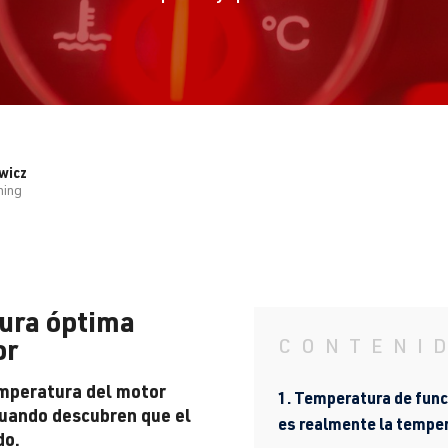
wicz
ning
ura óptima
or
CONTENI
emperatura del motor
1. Temperatura de fun
cuando descubren que el
es realmente la tempe
do.