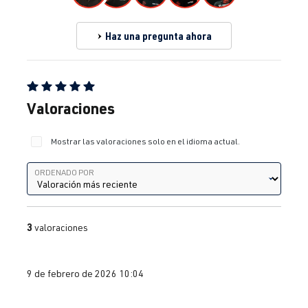
Haz una pregunta ahora
Calificación promedio de 5 de 5 estrellas
Valoraciones
Mostrar las valoraciones solo en el idioma actual.
Ordenado por
ORDENADO POR
3
valoraciones
9 de febrero de 2026 10:04