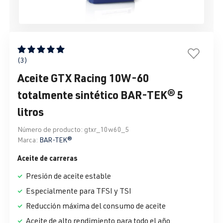
Calificación promedio de 5 de 5 estrellas
(3)
Aceite GTX Racing 10W-60
totalmente sintético BAR-TEK® 5
litros
Número de producto:
gtxr_10w60_5
Marca:
BAR-TEK®
Aceite de carreras
Presión de aceite estable
Especialmente para TFSI y TSI
Reducción máxima del consumo de aceite
Aceite de alto rendimiento para todo el año