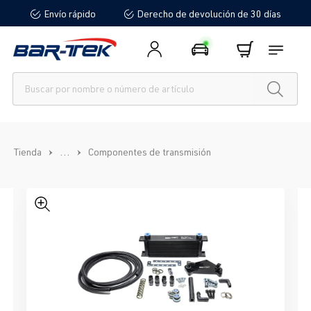
Envío rápido
Derecho de devolución de 30 días
enido principal
...
Tienda
Componentes de transmisión
Omitir galería de imágenes