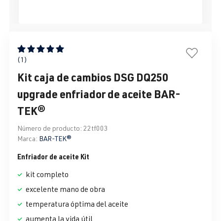
Calificación promedio de 5 de 5 estrellas
(1)
Kit caja de cambios DSG DQ250
upgrade enfriador de aceite BAR-
TEK®
Número de producto:
22tf003
Marca:
BAR-TEK®
Enfriador de aceite Kit
kit completo
excelente mano de obra
temperatura óptima del aceite
aumenta la vida útil