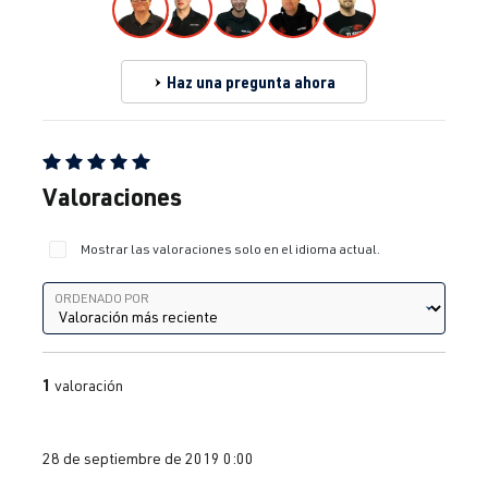
Haz una pregunta ahora
Calificación promedio de 5 de 5 estrellas
Valoraciones
Mostrar las valoraciones solo en el idioma actual.
Ordenado por
ORDENADO POR
1
valoración
28 de septiembre de 2019 0:00