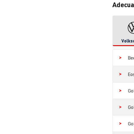
Adecua
Volks
Be
Eo
Go
Go
Go