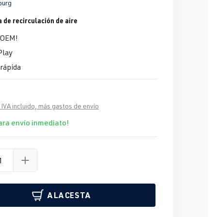
burg
 de recirculación de aire
 OEM!
Play
rápida
 IVA incluido, más gastos de envío
ara envío inmediato!
A LA CESTA