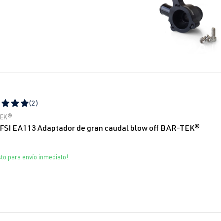
(2)
icación promedio de 5 de 5 estrellas
TEK®
TFSI EA113 Adaptador de gran caudal blow off BAR-TEK®
sto para envío inmediato!