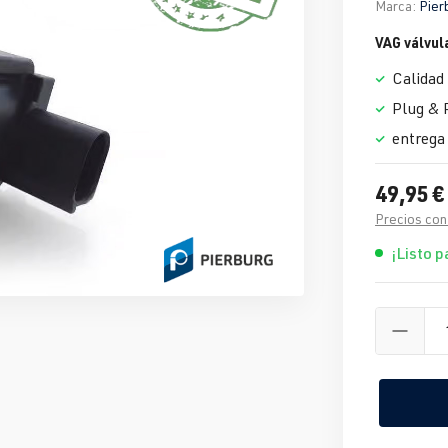
Marca:
Pier
VAG válvula
Calidad
Plug & 
entrega 
49,95 €
Precios con
¡Listo p