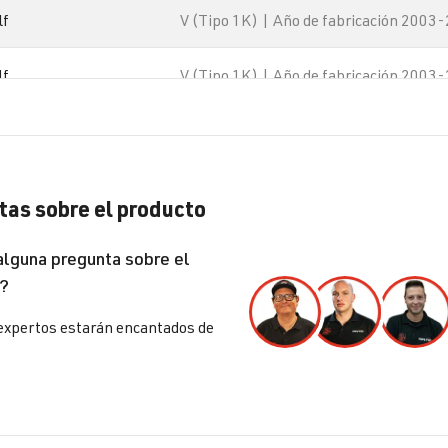
lf
V (Tipo 1K) | Año de fabricación 2003
lf
V (Tipo 1K) | Año de fabricación 2003
lf
VI (Tipo 5K1) | Año 2008-2012
lf
VI (Tipo 5K1) | Año 2008-2012
as sobre el producto
lf
VI (Tipo 5K1) | Año 2008-2012
alguna pregunta sobre el
?
ssat
B6 (Tipo 3C) | BJ 2005-2010
expertos estarán encantados de
ssat
B6 (Tipo 3C) | BJ 2005-2010
lo
V (Tipo 6R) | Año 2009-2014