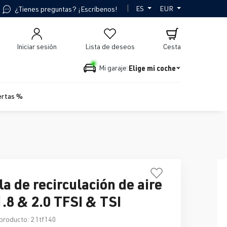
|
ES
EUR
¿Tienes preguntas? ¡Escríbenos!
Iniciar sesión
Lista de deseos
Cesta
Elige mi coche
Mi garaje:
ertas %
la de recirculación de aire
.8 & 2.0 TFSI & TSI
producto:
21tf140