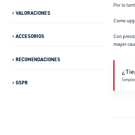
Por lo tan
VALORACIONES
Como upgra
ACCESORIOS
Con presio
mayor cau
RECOMENDACIONES
¿Tie
Simplem
GSPR