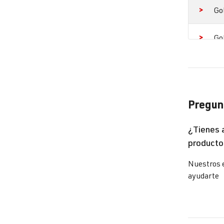
Go
Go
Go
Go
Pregunt
Go
¿Tienes 
producto
Pa
Nuestros 
Pa
ayudarte
Po