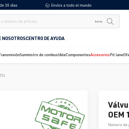
de 30 días
Envíos a todo el mundo
borra
E NOSOTROS
CENTRO DE AYUDA
Transmisión
Suministro de combustible
Componentes
Accesorios
Pit lane
Of
TSI
Válvu
OEM 1
Número de 