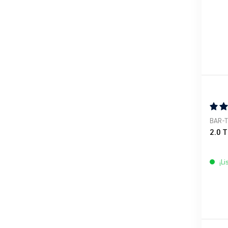
Calif
BAR-
2.0 
¡Li