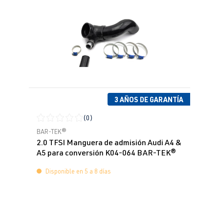
3 AÑOS DE GARANTÍA
(0)
Calificación promedio de 0 de 5 estrellas
BAR-TEK®
2.0 TFSI Manguera de admisión Audi A4 &
A5 para conversión K04-064 BAR-TEK®
Disponible en 5 a 8 días