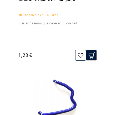
CDLK
| 280
fabricación
CV (206 kW)
2008-2017
Disponible en 5 a 8 días
¡Garantizamos que cabe en tu coche!
2.0 TFSI
Sharan
Yo (Tipo 7M8)
(EA113)
| Año 1995-
ADY
| 115 CV
2000
(85 kW)
1,23 €
2.0 TFSI
Sharan
Yo (Tipo 7M9)
(EA113)
| Año de
ATM
| 115 CV
fabricación
(85 kW)
2000-2010