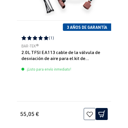
3 AÑOS DE GARANTÍA
(1)
Calificación promedio de 5 de 5 estrellas
BAR-TEK®
2.0L TFSI EA113 cable de la válvula de
desviación de aire para el kit de
sintonización K04
¡Listo para envío inmediato!
55,05 €