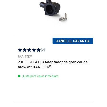
3 AÑOS DE GARANTÍA
(2)
Calificación promedio de 5 de 5 estrellas
BAR-TEK®
2.0 TFSI EA113 Adaptador de gran caudal
blow off BAR-TEK®
¡Listo para envío inmediato!