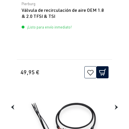
Calificación promedio de 0 de 5 estrellas
Pierburg
Válvula de recirculación de aire OEM 1.8
& 2.0 TFSI & TSI
¡Listo para envío inmediato!
49,95 €