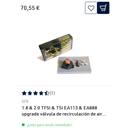
70,55 €
(7)
Calificación promedio de 4.43 de 5 estrellas
GFB
1.8 & 2.0 TFSI & TSI EA113 & EA888
upgrade válvula de recirculación de aire
GFB DV+
¡Listo para envío inmediato!