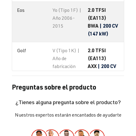
2.0 TFSI
Eos
Yo (Tipo 1F) |
(EA113)
Año 2006-
BWA
| 200 CV
2015
(147 kW)
2.0 TFSI
Golf
V (Tipo 1K) |
(EA113)
Año de
AXX
| 200 CV
fabricación
(147 kW)
2003-2008
Preguntas sobre el producto
2.0 TFSI
Golf
V (Tipo 1K) |
(EA113)
Año de
¿Tienes alguna pregunta sobre el producto?
BPY
| 200 CV
fabricación
(147 kW)
2003-2008
Nuestros expertos estarán encantados de ayudarte
2.0 TFSI
Golf
V (Tipo 1K) |