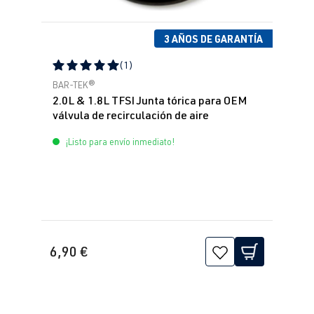
3 AÑOS DE GARANTÍA
(1)
Calificación promedio de 5 de 5 estrellas
BAR-TEK®
2.0L & 1.8L TFSI Junta tórica para OEM
válvula de recirculación de aire
¡Listo para envío inmediato!
6,90 €