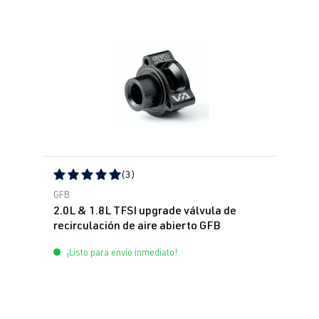
(3)
Calificación promedio de 5 de 5 estrellas
GFB
2.0L & 1.8L TFSI upgrade válvula de
recirculación de aire abierto GFB
¡Listo para envío inmediato!