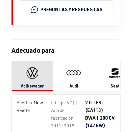
PREGUNTAS Y RESPUESTAS
Adecuado para
Volkswagen
Audi
Seat
2.0 TFSI
Beetle / New 
II (Tipo 5C) |
(EA113)
Beetle
Año de
BWA
| 200 CV
fabricación
(147 kW)
2011-2019