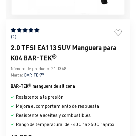
Calificación promedio de 5 de 5 estrellas
(2)
2.0 TFSI EA113 SUV Manguera para
K04 BAR-TEK®
Número de producto:
21tf348
Marca:
BAR-TEK®
BAR-TEK® manguera de silicona
Resistente a la presión
Mejora el comportamiento de respuesta
Resistente a aceites y combustibles
Rango de temperatura: de -40C° a 250C° aprox