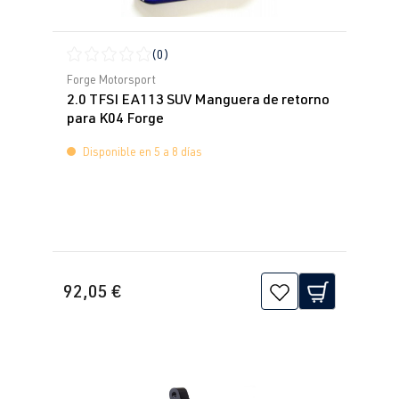
(0)
Calificación promedio de 0 de 5 estrellas
Forge Motorsport
2.0 TFSI EA113 SUV Manguera de retorno
para K04 Forge
Disponible en 5 a 8 días
92,05 €