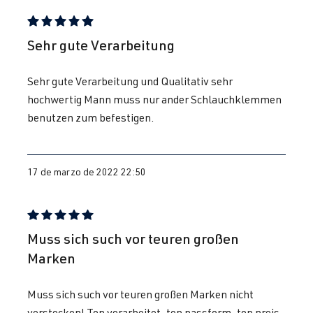
CV (199 kW)
Reseña con calificación de 5 de 5 estrellas
Sehr gute Verarbeitung
2.0 TFSI
Golf
VI (Tipo 5K1)
(EA113)
| Año 2008-
Sehr gute Verarbeitung und Qualitativ sehr
CDLG
| 235
2012
hochwertig Mann muss nur ander Schlauchklemmen
CV (173 kW)
benutzen zum befestigen.
2.0 TFSI
Golf
VI (Tipo 5K1)
(EA113)
| Año 2008-
17 de marzo de 2022 22:50
CRZA
| 256
2012
CV (188 kW)
Reseña con calificación de 5 de 5 estrellas
2.0 TFSI
Passat
B6 (Tipo 3C) |
Muss sich such vor teuren großen
(EA113)
BJ 2005-2010
Marken
AXX
| 200 CV
(147 kW)
Muss sich such vor teuren großen Marken nicht
verstecken! Top verarbeitet, top passform, top preis.