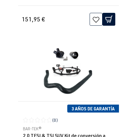
151,95 €
3 AÑOS DE GARANTÍA
(0)
Calificación promedio de 0 de 5 estrellas
BAR-TEK®
2.0 TFSI & TSI SUV Kit de conversión a