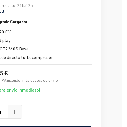
producto:
21tsi128
ett
grade Cargador
90 CV
d play
 GT2260S Base
ado directo turbocompresor
5 €
 IVA incluido, más gastos de envío
ara envío inmediato!