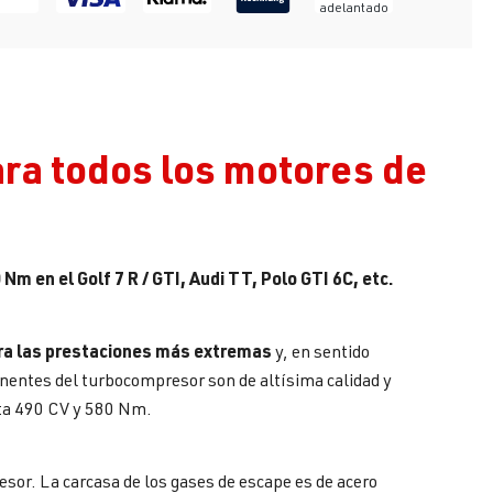
adelantado
ara todos los motores de
m en el Golf 7 R / GTI, Audi TT, Polo GTI 6C, etc.
ra las
prestaciones más extremas
y, en sentido
onentes del turbocompresor son de altísima calidad y
sta 490 CV y 580 Nm.
sor. La carcasa de los gases de escape es de acero