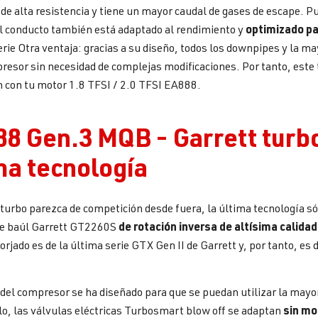
 de alta resistencia y tiene un mayor caudal de gases de escape. 
optimizado pa
l conducto también está adaptado al rendimiento y
erie Otra ventaja: gracias a su diseño, todos los downpipes y la m
esor sin necesidad de complejas modificaciones. Por tanto, este 
 con tu motor 1.8 TFSI / 2.0 TFSI EA888.
8 Gen.3 MQB - Garrett turb
ma tecnología
turbo parezca de competición desde fuera, la última tecnología só
de rotación inversa
de altísima calidad
de baúl Garrett GT2260S
forjado es de la última serie GTX Gen II de Garrett y, por tanto, es
 del compresor se ha diseñado para que se puedan utilizar la mayo
sin mo
o, las válvulas eléctricas Turbosmart blow off se adaptan