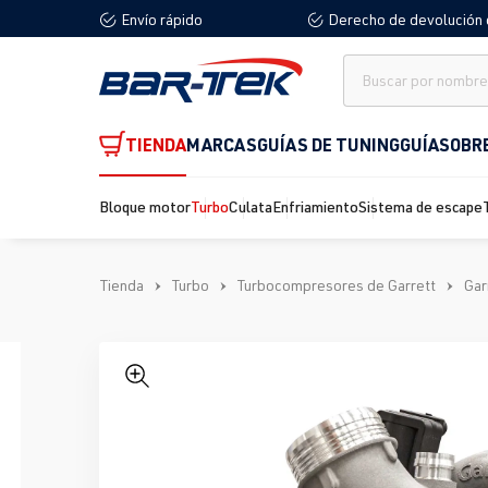
Envío rápido
Derecho de devolución 
 búsqueda
Saltar a la navegación principal
TIENDA
MARCAS
GUÍAS DE TUNING
GUÍA
SOBR
Bloque motor
Turbo
Culata
Enfriamiento
Sistema de escape
Tienda
Turbo
Turbocompresores de Garrett
Gar
Omitir galería de imágenes