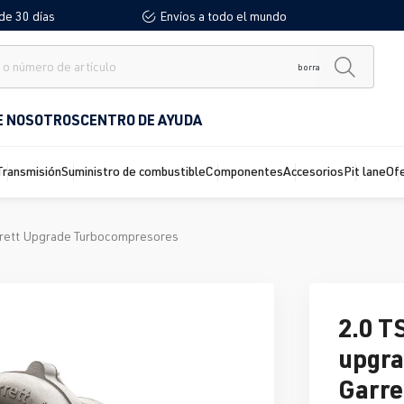
de 30 días
Envíos a todo el mundo
borra
E NOSOTROS
CENTRO DE AYUDA
Transmisión
Suministro de combustible
Componentes
Accesorios
Pit lane
Of
rett Upgrade Turbocompresores
2.0 T
upgra
Garre