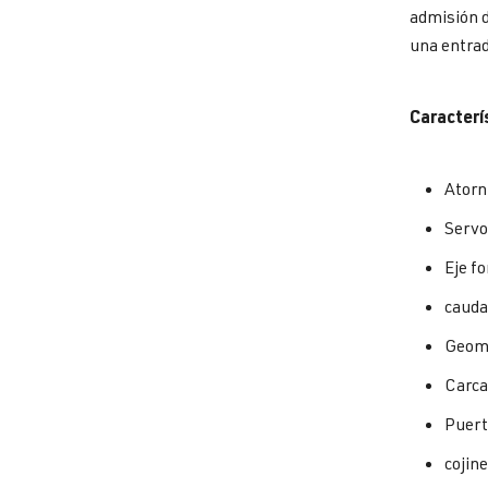
admisión d
una entrad
Caracterí
Atorn
Servo
Eje f
cauda
Geome
Carca
Puert
cojine