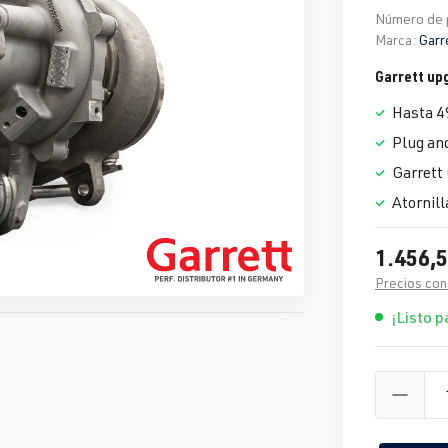
Número de 
Marca:
Garr
Garrett up
Hasta 4
Plug an
Garrett
Atornill
1.456,5
Precios con
¡Listo p