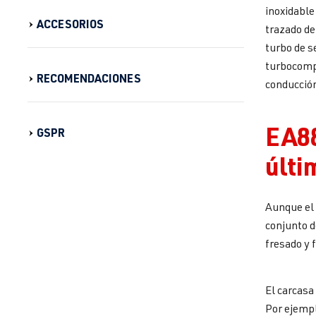
inoxidable
ACCESORIOS
trazado de
turbo de s
turbocompr
RECOMENDACIONES
conducción
EA88
GSPR
últi
Aunque el 
conjunto 
fresado y 
El carcasa
Por ejempl