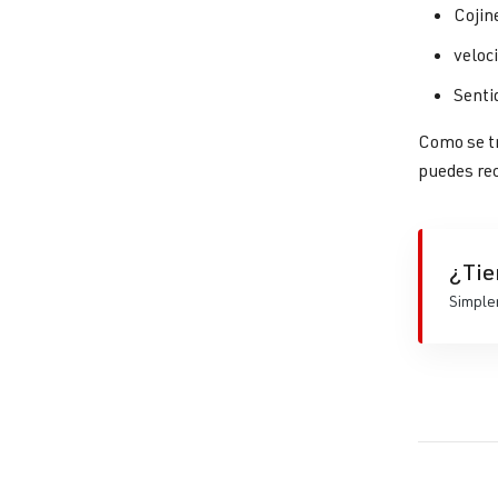
Cojine
veloc
Senti
Como se tr
puedes rec
¿Tie
Simplem