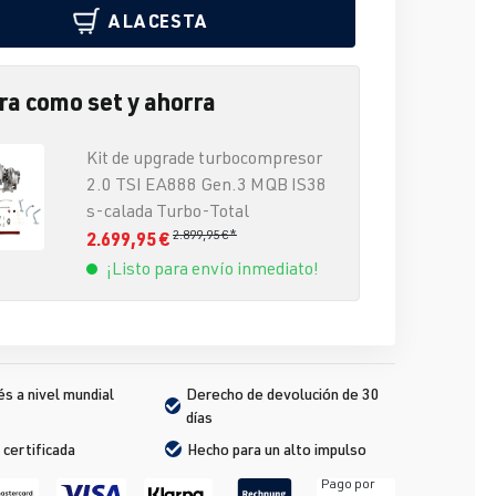
A LA CESTA
a como set y ahorra
Kit de upgrade turbocompresor
2.0 TSI EA888 Gen.3 MQB IS38
s-calada Turbo-Total
2.899,95 €*
2.699,95 €
¡Listo para envío inmediato!
s a nivel mundial
Derecho de devolución de 30 
días
 certificada
Hecho para un alto impulso
Pago por