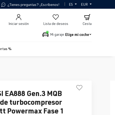
|
ES
EUR
¿Tienes preguntas? ¡Escríbenos!
Iniciar sesión
Lista de deseos
Cesta
Elige mi coche
Mi garaje:
ertas %
SI EA888 Gen.3 MQB
de turbocompresor
tt Powermax Fase 1