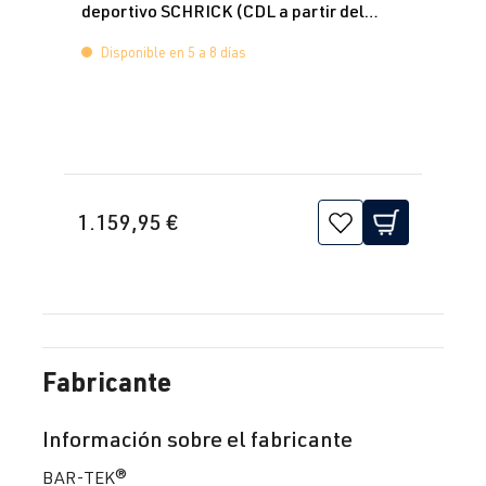
deportivo SCHRICK (CDL a partir del
CDLK
| 280
fabricación
11.2009)
CV (206 kW)
2008-2017
Disponible en 5 a 8 días
2.0 TFSI
Sharan
Yo (Tipo 7M8)
(EA113)
| Año 1995-
ADY
| 115 CV
2000
(85 kW)
1.159,95 €
2.0 TFSI
Sharan
Yo (Tipo 7M9)
(EA113)
| Año de
ATM
| 115 CV
fabricación
(85 kW)
2000-2010
Fabricante
Información sobre el fabricante
BAR-TEK®