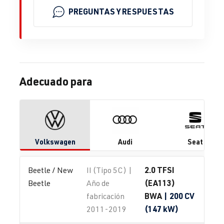
PREGUNTAS Y RESPUESTAS
Adecuado para
Volkswagen
Audi
Seat
2.0 TFSI
Beetle / New 
II (Tipo 5C) |
(EA113)
Beetle
Año de
BWA
| 200 CV
fabricación
(147 kW)
2011-2019