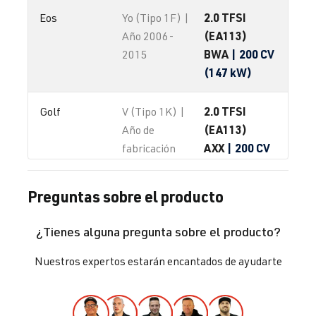
2.0 TFSI
Eos
Yo (Tipo 1F) |
(EA113)
Año 2006-
BWA
| 200 CV
2015
(147 kW)
2.0 TFSI
Golf
V (Tipo 1K) |
(EA113)
Año de
AXX
| 200 CV
fabricación
(147 kW)
2003-2008
Preguntas sobre el producto
2.0 TFSI
Golf
V (Tipo 1K) |
(EA113)
Año de
¿Tienes alguna pregunta sobre el producto?
BPY
| 200 CV
fabricación
(147 kW)
2003-2008
Nuestros expertos estarán encantados de ayudarte
2.0 TFSI
Golf
V (Tipo 1K) |