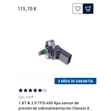
115,70 €
3 AÑOS DE GARANTÍA
(2)
Calificación promedio de 5 de 5 estrellas
BAR-TEK®
1.8T & 2.0 TFSI 400 Kpa sensor de
presión de sobrealimentación (Sensor de