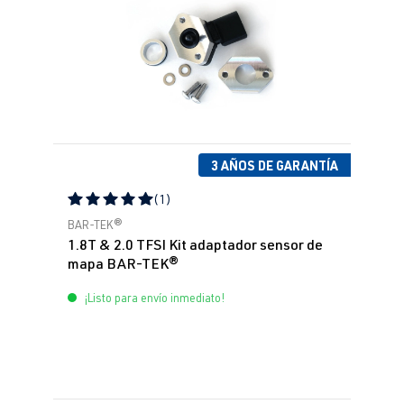
3 AÑOS DE GARANTÍA
(1)
Calificación promedio de 5 de 5 estrellas
BAR-TEK®
1.8T & 2.0 TFSI Kit adaptador sensor de
mapa BAR-TEK®
¡Listo para envío inmediato!