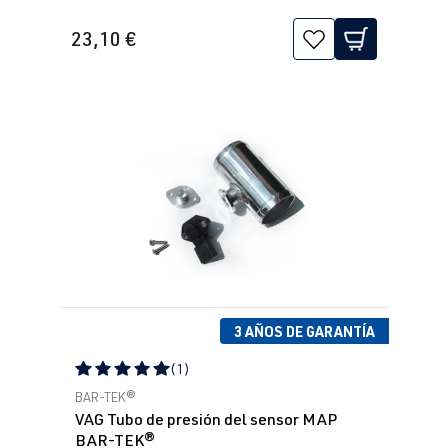
23,10 €
3 AÑOS DE GARANTÍA
(1)
Calificación promedio de 5 de 5 estrellas
BAR-TEK®
VAG Tubo de presión del sensor MAP
BAR-TEK®