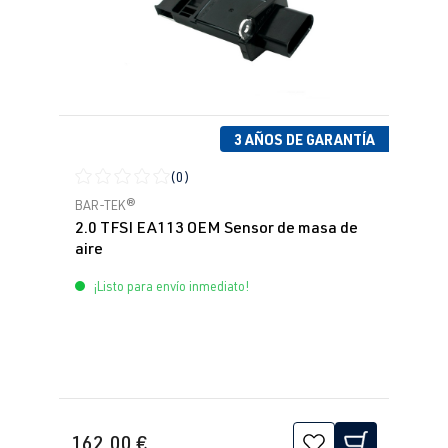
3 AÑOS DE GARANTÍA
(0)
Calificación promedio de 0 de 5 estrellas
BAR-TEK®
2.0 TFSI EA113 OEM Sensor de masa de
aire
¡Listo para envío inmediato!
162,00 €