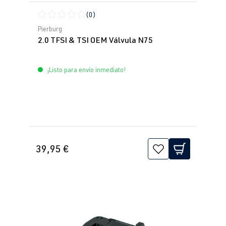
(0)
Calificación promedio de 0 de 5 estrellas
Pierburg
2.0 TFSI & TSI OEM Válvula N75
¡Listo para envío inmediato!
39,95 €