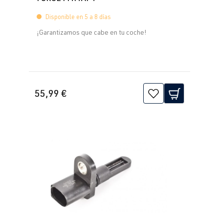
2.0 TFSI
Passat
B6 (Tipo 3C) |
Disponible en 5 a 8 días
(EA113)
BJ 2005-2010
AXX
| 200 CV
¡Garantizamos que cabe en tu coche!
(147 kW)
2.0 TFSI
Passat
B6 (Tipo 3C) |
(EA113)
BJ 2005-2010
55,99 €
BWA
| 200 CV
(147 kW)
2.0 TFSI
Polo
V (Tipo 6R) |
(EA113)
Año 2009-
CDLJ
| 220 CV
2014
(162 kW)
2.0 TFSI
Scirocco
III (Tipo 13) |
(EA113)
Año de