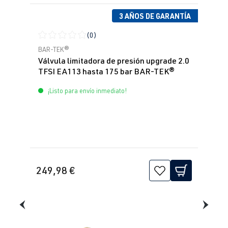
3 AÑOS DE GARANTÍA
(0)
Calificación promedio de 0 de 5 estrellas
BAR-TEK®
Válvula limitadora de presión upgrade 2.0
TFSI EA113 hasta 175 bar BAR-TEK®
¡Listo para envío inmediato!
249,98 €