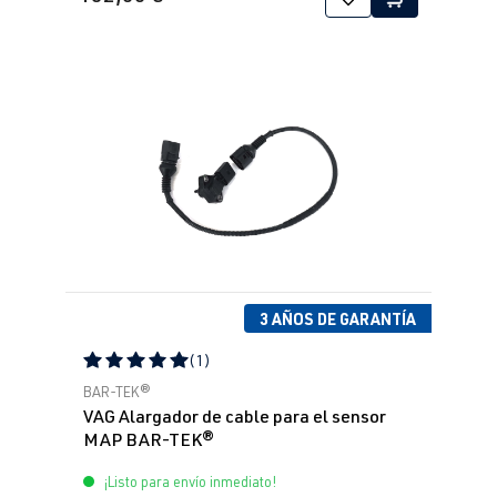
3 AÑOS DE GARANTÍA
(1)
Calificación promedio de 5 de 5 estrellas
BAR-TEK®
VAG Alargador de cable para el sensor
MAP BAR-TEK®
¡Listo para envío inmediato!