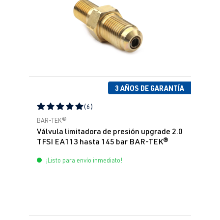
3 AÑOS DE GARANTÍA
(6)
Calificación promedio de 5 de 5 estrellas
BAR-TEK®
Válvula limitadora de presión upgrade 2.0
TFSI EA113 hasta 145 bar BAR-TEK®
¡Listo para envío inmediato!