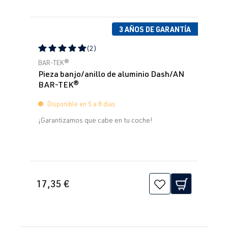
3 AÑOS DE GARANTÍA
(2)
Calificación promedio de 5 de 5 estrellas
BAR-TEK®
Pieza banjo/anillo de aluminio Dash/AN
BAR-TEK®
Disponible en 5 a 8 días
¡Garantizamos que cabe en tu coche!
17,35 €