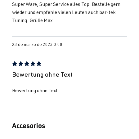
Super Ware, Super Service alles Top. Bestelle gern
wieder und empfehle vielen Leuten auch bar-tek
Tuning. Grüße Max
23 de marzo de 2023 0:00
Reseña con calificación de 5 de 5 estrellas
Bewertung ohne Text
Bewertung ohne Text
Accesorios
Omitir la galería de productos