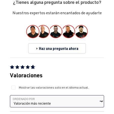
¿Tienes alguna pregunta sobre el producto?
Nuestros expertos estarán encantados de ayudarte
Haz una pregunta ahora
Calificación promedio de 4.67 de 5 estrellas
Valoraciones
Mostrar las valoraciones solo en el idioma actual.
Ordenado por
ORDENADO POR