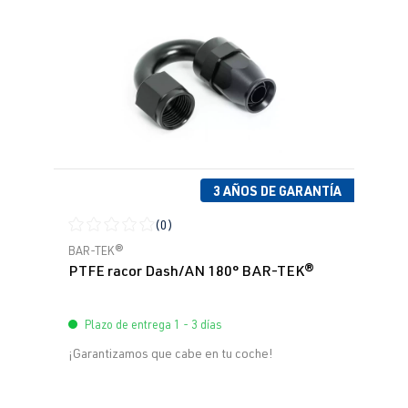
3 AÑOS DE GARANTÍA
(0)
Calificación promedio de 0 de 5 estrellas
BAR-TEK®
PTFE racor Dash/AN 180° BAR-TEK®
Plazo de entrega 1 - 3 días
¡Garantizamos que cabe en tu coche!