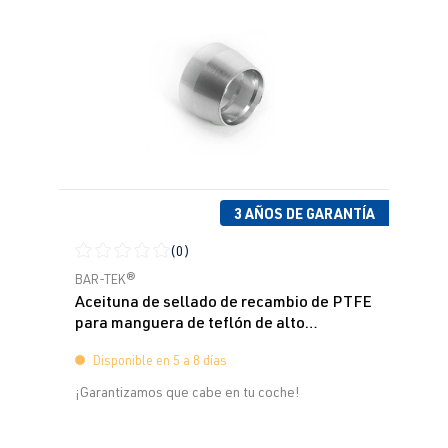
3 AÑOS DE GARANTÍA
(0)
Calificación promedio de 0 de 5 estrellas
BAR-TEK®
Aceituna de sellado de recambio de PTFE
para manguera de teflón de alto
rendimiento
Disponible en 5 a 8 días
¡Garantizamos que cabe en tu coche!