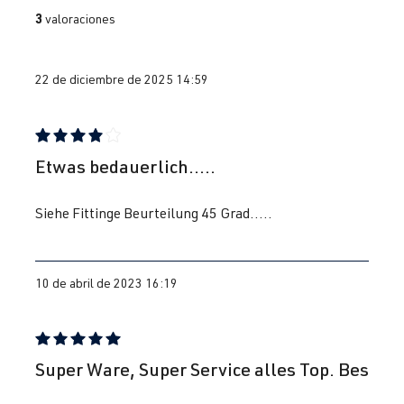
3
valoraciones
22 de diciembre de 2025 14:59
Reseña con calificación de 4 de 5 estrellas
Etwas bedauerlich.....
Siehe Fittinge Beurteilung 45 Grad.....
10 de abril de 2023 16:19
Reseña con calificación de 5 de 5 estrellas
Super Ware, Super Service alles Top. Bes