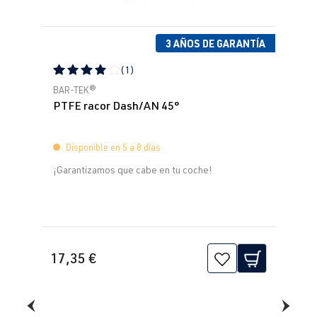
3 AÑOS DE GARANTÍA
(1)
Calificación promedio de 4 de 5 estrellas
BAR-TEK®
PTFE racor Dash/AN 45°
Disponible en 5 a 8 días
¡Garantizamos que cabe en tu coche!
17,35 €