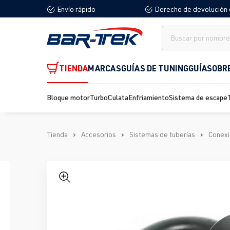
Envío rápido
Derecho de devolución 
 búsqueda
Saltar a la navegación principal
TIENDA
MARCAS
GUÍAS DE TUNING
GUÍA
SOBR
Bloque motor
Turbo
Culata
Enfriamiento
Sistema de escape
Tienda
Accesorios
Sistemas de tuberías
Conexi
Omitir galería de imágenes