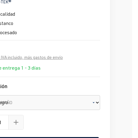
-TEK®
calidad
stanco
ocesado
 IVA incluido, más gastos de envío
 entrega 1 - 3 días
ión
TAMAÑO