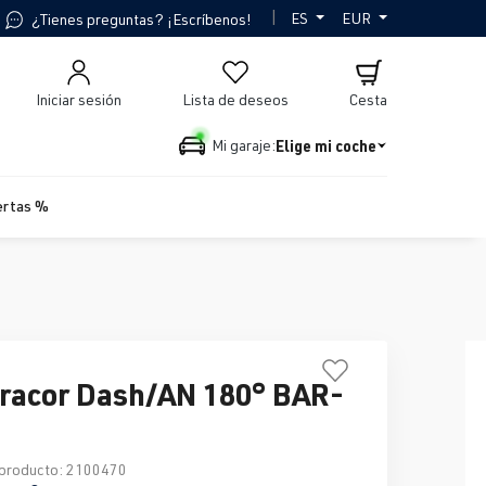
|
ES
EUR
¿Tienes preguntas? ¡Escríbenos!
Iniciar sesión
Lista de deseos
Cesta
Elige mi coche
Mi garaje:
ertas %
racor Dash/AN 180° BAR-
producto:
2100470