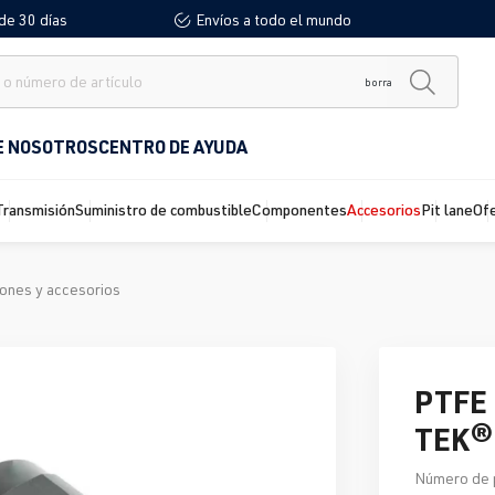
de 30 días
Envíos a todo el mundo
borra
E NOSOTROS
CENTRO DE AYUDA
Transmisión
Suministro de combustible
Componentes
Accesorios
Pit lane
Of
ones y accesorios
PTFE 
TEK®
Número de 