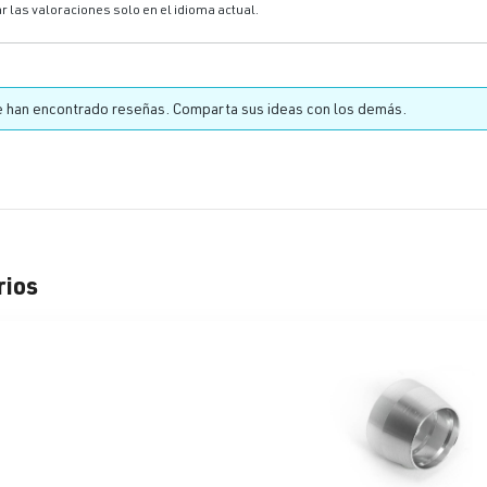
r las valoraciones solo en el idioma actual.
 han encontrado reseñas. Comparta sus ideas con los demás.
rios
lería de productos