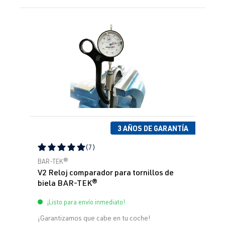
Omitir la galería de productos
3 AÑOS DE GARANTÍA
(7)
Calificación promedio de 5 de 5 estrellas
BAR-TEK®
V2 Reloj comparador para tornillos de
biela BAR-TEK®
¡Listo para envío inmediato!
¡Garantizamos que cabe en tu coche!