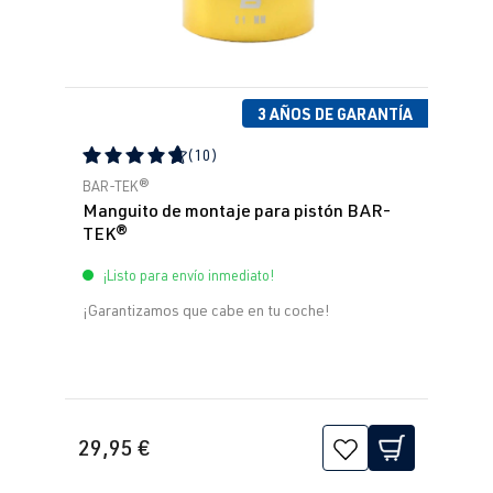
3 AÑOS DE GARANTÍA
(10)
Calificación promedio de 4.79 de 5 estrellas
BAR-TEK®
Manguito de montaje para pistón BAR-
TEK®
¡Listo para envío inmediato!
¡Garantizamos que cabe en tu coche!
29,95 €