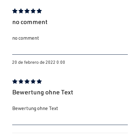
CDLK
| 280
fabricación
CV (206 kW)
2008-2017
Reseña con calificación de 5 de 5 estrellas
no comment
2.0 TFSI
Scirocco
III (Tipo 13) |
(EA888 Gen. 1
Año de
no comment
y 2)
fabricación
2008-2017
20 de febrero de 2022 0:00
Reseña con calificación de 5 de 5 estrellas
Bewertung ohne Text
Bewertung ohne Text