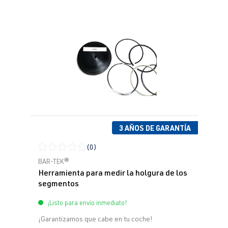
3 AÑOS DE GARANTÍA
(0)
Calificación promedio de 0 de 5 estrellas
BAR-TEK®
Herramienta para medir la holgura de los
segmentos
¡Listo para envío inmediato!
¡Garantizamos que cabe en tu coche!