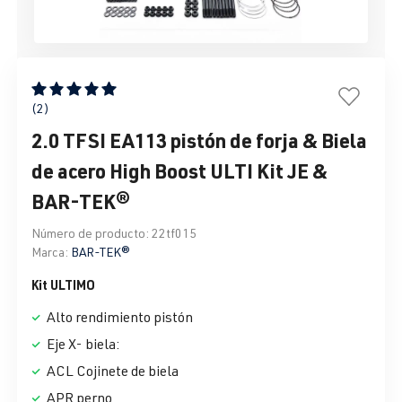
Calificación promedio de 5 de 5 estrellas
(2)
2.0 TFSI EA113 pistón de forja & Biela
de acero High Boost ULTI Kit JE &
BAR-TEK®
Número de producto:
22tf015
Marca:
BAR-TEK®
Kit ULTIMO
Alto rendimiento pistón
Eje X- biela:
ACL Cojinete de biela
APR perno