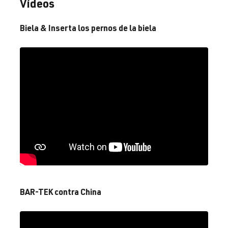
Vídeos
2.0 TFSI
Golf
V (Tipo 1K) |
(EA113)
Año de
Biela & Inserta los pernos de la biela
BYD
| 230 CV
fabricación
(169 kW)
2003-2008
2.0 TFSI
Golf
V (Tipo 1K) |
(EA113)
Año de
CDL
| 240 CV
fabricación
(177 kW)
2003-2008
2.0 TFSI
Golf
VI (Tipo 5K1)
(EA113)
| Año 2008-
CDLF
| 270
2012
CV (199 kW)
BAR-TEK contra China
2.0 TFSI
Golf
VI (Tipo 5K1)
(EA113)
| Año 2008-