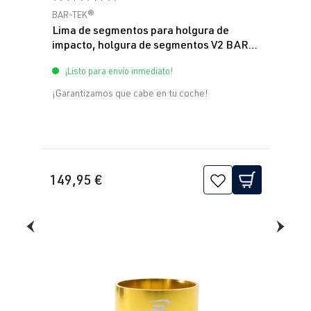
Calificación promedio de 5 de 5 estrellas
BAR-TEK®
Lima de segmentos para holgura de
impacto, holgura de segmentos V2 BAR-
TEK®
¡Listo para envío inmediato!
¡Garantizamos que cabe en tu coche!
149,95 €