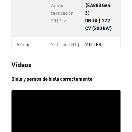
(EA888 Gen.
Año de
3)
fabricación
DNUA
| 272
2017->
CV (200 kW)
2.0 TFSI
Arteon
Yo (Tipo 3H) |
(EA888 evo4)
Año de
DNFE
| 280
fabricación
Vídeos
CV (206 kW)
2017->
Biela y pernos de biela correctamente
2.0 TFSI
Arteon
Yo (Tipo 3H) |
(EA888 evo4)
Año de
DNFG
| 320
fabricación
CV (235 kW)
2017->
2.0 TFSI
Beetle / New 
II (Tipo 5C) |
(EA113)
Beetle
Año de