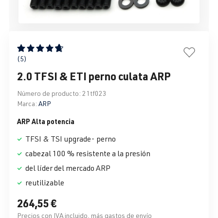
Calificación promedio de 4.8 de 5 estrellas
(5)
2.0 TFSI & ETI perno culata ARP
Número de producto:
21tf023
Marca:
ARP
ARP Alta potencia
TFSI & TSI upgrade- perno
cabezal 100 % resistente a la presión
del líder del mercado ARP
reutilizable
264,55 €
Precios con IVA incluido, más gastos de envío