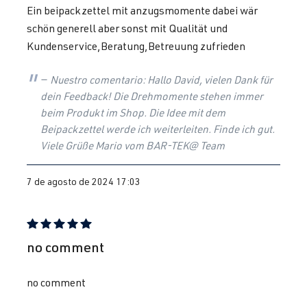
1.8 TFSI
Golf
VI (Tipo 5K1)
Ein beipackzettel mit anzugsmomente dabei wär
(EA888 Gen. 1
| Año 2008-
schön generell aber sonst mit Qualität und
y 2)
2012
Kundenservice,Beratung,Betreuung zufrieden
CDAA
| 160
CV (118 kW)
Nuestro comentario: Hallo David, vielen Dank für
dein Feedback! Die Drehmomente stehen immer
beim Produkt im Shop. Die Idee mit dem
2.0 TFSI
Golf
VI (Tipo 5K1)
Beipackzettel werde ich weiterleiten. Finde ich gut.
(EA113)
| Año 2008-
Viele Grüße Mario vom BAR-TEK@ Team
CDLF
| 270
2012
CV (199 kW)
7 de agosto de 2024 17:03
2.0 TFSI
Golf
VI (Tipo 5K1)
(EA113)
| Año 2008-
CDLG
| 235
2012
Reseña con calificación de 5 de 5 estrellas
no comment
CV (173 kW)
no comment
2.0 TFSI
Golf
VI (Tipo 5K1)