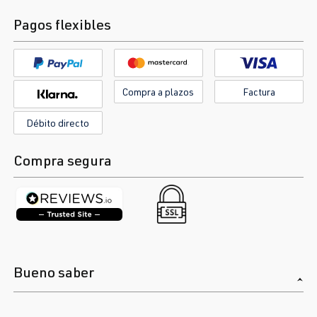
(EA888 Gen. 1
Bora
Jetta/Vento/L
Pagos flexibles
y 2)
avida - (Tipo
CXDB
| 230
BU3) | Año
CV (169 kW)
2018->
Compra a plazos
Factura
2.0 TFSI
Jetta / Vento / 
VII -
Débito directo
(EA888 Gen. 1
Bora
Jetta/Vento/L
y 2)
avida - (Tipo
Compra segura
DKFA
| 231
BU3) | Año
CV (169 kW)
2018->
2.0 TFSI
Jetta / Vento / 
VII -
(EA888 Gen. 1
Bora
Jetta/Vento/L
y 2)
avida - (Tipo
Bueno saber
DXSA
| 231
BU3) | Año
CV (170 kW)
2018->