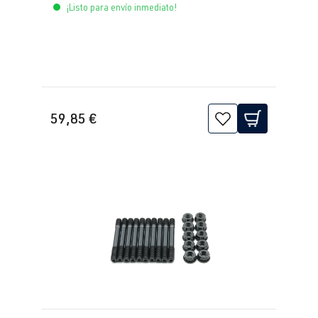
¡Listo para envío inmediato!
2.0 TFSI
Golf
VII (Tipo AU)
(EA888 Gen.
| Año 2012-
3)
2019
CJXC
| 300
CV (220 kW)
59,85 €
2.0 TFSI
Golf
VII (Tipo AU)
(EA888 Gen.
| Año 2012-
3)
2019
CJXC
| 360
CV (265 kW)
2.0 TFSI
Golf
VII (Tipo AU)
(EA888 Gen.
| Año 2012-
3)
2019
CJXD
| 290