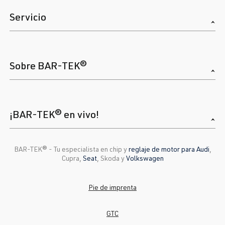
1.8 TFSI
Passat
B6 (Tipo 3C) |
Servicio
(EA888 Gen. 1
BJ 2005-2010
y 2)
BZB
| 160 CV
Sobre BAR-TEK®
(118 kW)
1.8 TFSI
Passat
B6 (Tipo 3C) |
(EA888 Gen. 1
BJ 2005-2010
¡BAR-TEK® en vivo!
y 2)
CDAA
| 160
CV (118 kW)
BAR-TEK®️ - Tu especialista en chip y
reglaje de motor para Audi
,
Cupra,
Seat
, Skoda y
Volkswagen
2.0 TFSI
Passat
B6 (Tipo 3C) |
(EA113)
BJ 2005-2010
Pie de imprenta
AXX
| 200 CV
(147 kW)
GTC