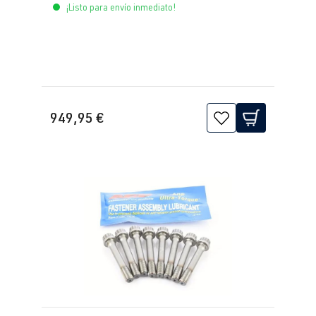
¡Listo para envío inmediato!
2.0 TFSI
Golf
VII (Tipo AU)
(EA888 Gen.
| Año 2012-
3)
2019
DNUC
| 290
CV (213 kW)
949,95 €
2.0 TFSI
Golf
VII (Tipo AU)
(EA888 Gen.
| Año 2012-
3)
2019
DNUE
| 300
CV (220 kW)
2.0 TFSI
Golf
VIII (Tipo CD)
(EA888 evo4)
| Año 2019->
DLBA
| 245
CV (180 kW)