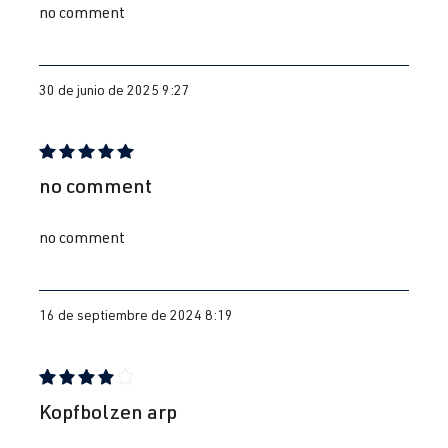
(147 kW)
2003-2008
no comment
2.0 TFSI
Golf
V (Tipo 1K) |
(EA113)
Año de
30 de junio de 2025 9:27
BWA
| 200 CV
fabricación
(147 kW)
2003-2008
Reseña con calificación de 5 de 5 estrellas
no comment
2.0 TFSI
Golf
V (Tipo 1K) |
(EA113)
Año de
no comment
BYD
| 230 CV
fabricación
(169 kW)
2003-2008
16 de septiembre de 2024 8:19
2.0 TFSI
Golf
V (Tipo 1K) |
(EA113)
Año de
CDL
| 240 CV
fabricación
(177 kW)
2003-2008
Reseña con calificación de 4 de 5 estrellas
Kopfbolzen arp