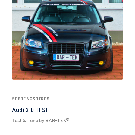
(EA888 Gen.
| Año 2012-
3)
2019
CJSB
| 180
CV (132 kW)
1.8 TFSI
Golf
VII (Tipo AU)
(EA888 Gen.
| Año 2012-
3)
2019
CXB
| 172 CV
(127 kW)
1.8 TFSI
Golf
VII (Tipo AU)
SOBRE NOSOTROS
(EA888 Gen.
| Año 2012-
3)
2019
Audi 2.0 TFSI
CXBB
| 172
Test & Tune by BAR-TEK®
CV (127 kW)