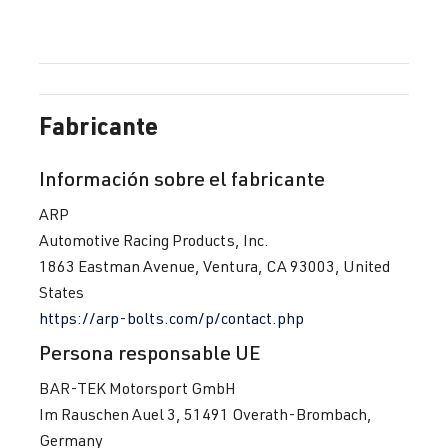
CV (180 kW)
2.0 TFSI
Golf
VIII (Tipo CD)
(EA888 evo4)
| Año 2019->
Fabricante
DNPD
| 265
CV (195 kW)
Información sobre el fabricante
2.0 TFSI
Golf
VIII (Tipo CD)
ARP
(EA888 evo4)
| Año 2019->
Automotive Racing Products, Inc.
DRNA
| 245
1863 Eastman Avenue, Ventura, CA 93003, United
CV (180 kW)
States
https://arp-bolts.com/p/contact.php
2.0 TFSI
Golf
VIII (Tipo CD)
Persona responsable UE
(EA888 evo4)
| Año 2019->
DRYA
| 245
BAR-TEK Motorsport GmbH
CV (180 kW)
Im Rauschen Auel 3, 51491 Overath-Brombach,
Germany