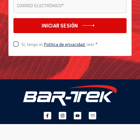
CORREO ELECTRÓNICO
*
CORREO ELECTRÓNICO
*
2.0 TFSI
Jetta / Vento / 
V -
(EA888 Gen. 1
Bora
Jetta/Vento/B
INICIAR SESIÓN
y 2)
ora/Sagitar -
CAWB
| 200
(Tipo
Sí, tengo el
Política de privacidad
leer
*
CV (147 kW)
1K2/1KM) |
Año 2005-
2010
2.0 TFSI
Jetta / Vento / 
VI -
(EA888 Gen. 1
Bora
Jetta/Vento/S
y 2)
agitar/Lavida
CCZA
| 200
- (Tipo 162) |
CV (147 kW)
Año 2010-
2018
2.0 TFSI
Jetta / Vento / 
VII -