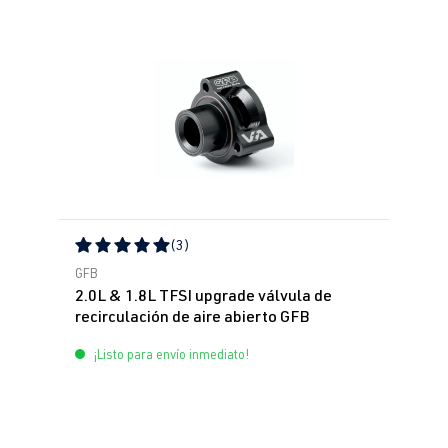
(3)
Calificación promedio de 5 de 5 estrellas
GFB
2.0L & 1.8L TFSI upgrade válvula de
recirculación de aire abierto GFB
¡Listo para envío inmediato!