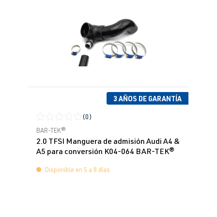
3 AÑOS DE GARANTÍA
(0)
Calificación promedio de 0 de 5 estrellas
BAR-TEK®
2.0 TFSI Manguera de admisión Audi A4 &
A5 para conversión K04-064 BAR-TEK®
Disponible en 5 a 8 días