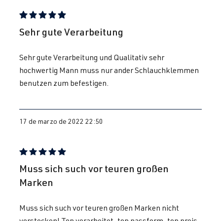
CV (199 kW)
Reseña con calificación de 5 de 5 estrellas
Sehr gute Verarbeitung
2.0 TFSI
Golf
VI (Tipo 5K1)
(EA113)
| Año 2008-
Sehr gute Verarbeitung und Qualitativ sehr
CDLG
| 235
2012
hochwertig Mann muss nur ander Schlauchklemmen
CV (173 kW)
benutzen zum befestigen.
2.0 TFSI
Golf
VI (Tipo 5K1)
(EA113)
| Año 2008-
17 de marzo de 2022 22:50
CRZA
| 256
2012
CV (188 kW)
Reseña con calificación de 5 de 5 estrellas
2.0 TFSI
Passat
B6 (Tipo 3C) |
Muss sich such vor teuren großen
(EA113)
BJ 2005-2010
Marken
AXX
| 200 CV
(147 kW)
Muss sich such vor teuren großen Marken nicht
verstecken! Top verarbeitet, top passform, top preis.