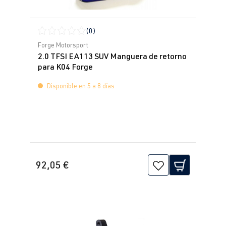
(0)
Calificación promedio de 0 de 5 estrellas
Forge Motorsport
2.0 TFSI EA113 SUV Manguera de retorno
para K04 Forge
Disponible en 5 a 8 días
92,05 €