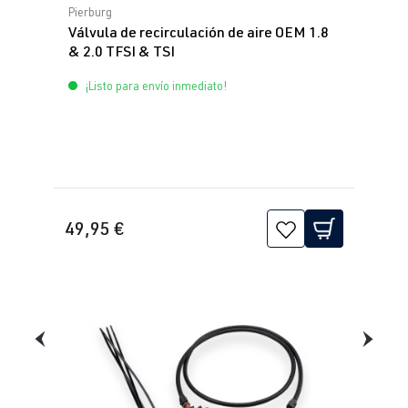
Calificación promedio de 0 de 5 estrellas
Pierburg
Válvula de recirculación de aire OEM 1.8
& 2.0 TFSI & TSI
¡Listo para envío inmediato!
49,95 €