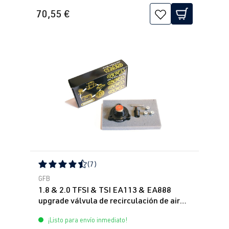
70,55 €
(7)
Calificación promedio de 4.43 de 5 estrellas
GFB
1.8 & 2.0 TFSI & TSI EA113 & EA888
upgrade válvula de recirculación de aire
GFB DV+
¡Listo para envío inmediato!