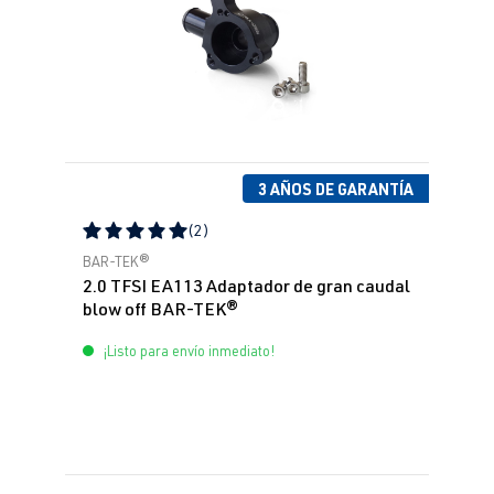
3 AÑOS DE GARANTÍA
(2)
Calificación promedio de 5 de 5 estrellas
BAR-TEK®
2.0 TFSI EA113 Adaptador de gran caudal
blow off BAR-TEK®
¡Listo para envío inmediato!