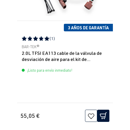
3 AÑOS DE GARANTÍA
(1)
Calificación promedio de 5 de 5 estrellas
BAR-TEK®
2.0L TFSI EA113 cable de la válvula de
desviación de aire para el kit de
sintonización K04
¡Listo para envío inmediato!
55,05 €