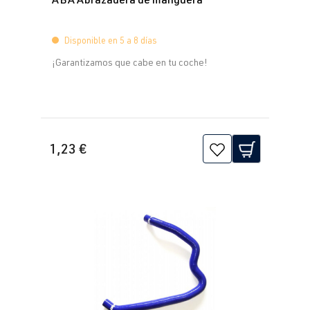
CDLK
| 280
fabricación
CV (206 kW)
2008-2017
Disponible en 5 a 8 días
¡Garantizamos que cabe en tu coche!
2.0 TFSI
Sharan
Yo (Tipo 7M8)
(EA113)
| Año 1995-
ADY
| 115 CV
2000
(85 kW)
1,23 €
2.0 TFSI
Sharan
Yo (Tipo 7M9)
(EA113)
| Año de
ATM
| 115 CV
fabricación
(85 kW)
2000-2010