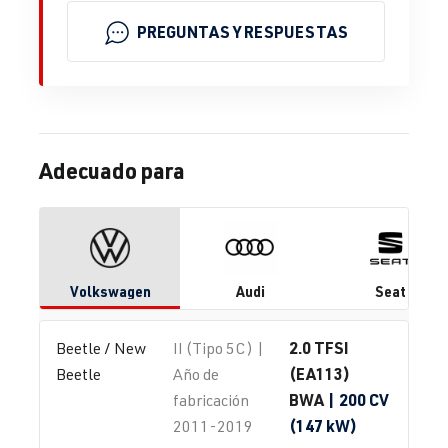
PREGUNTAS Y RESPUESTAS
Adecuado para
Volkswagen
Audi
Seat
2.0 TFSI
Beetle / New 
II (Tipo 5C) |
(EA113)
Beetle
Año de
BWA
| 200 CV
fabricación
(147 kW)
2011-2019