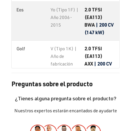
2.0 TFSI
Eos
Yo (Tipo 1F) |
(EA113)
Año 2006-
BWA
| 200 CV
2015
(147 kW)
2.0 TFSI
Golf
V (Tipo 1K) |
(EA113)
Año de
AXX
| 200 CV
fabricación
(147 kW)
2003-2008
Preguntas sobre el producto
2.0 TFSI
Golf
V (Tipo 1K) |
(EA113)
Año de
¿Tienes alguna pregunta sobre el producto?
BPY
| 200 CV
fabricación
(147 kW)
2003-2008
Nuestros expertos estarán encantados de ayudarte
2.0 TFSI
Golf
V (Tipo 1K) |