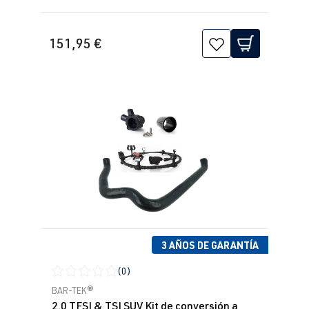
151,95 €
3 AÑOS DE GARANTÍA
(0)
Calificación promedio de 0 de 5 estrellas
BAR-TEK®
2.0 TFSI & TSI SUV Kit de conversión a