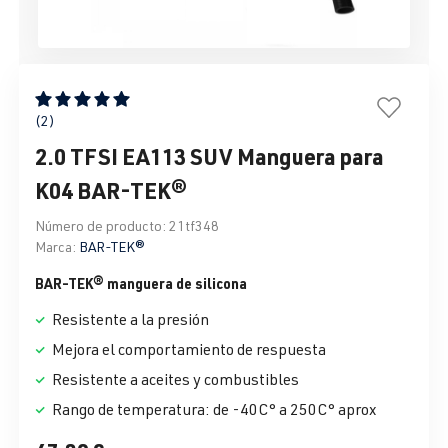
Calificación promedio de 5 de 5 estrellas
(2)
2.0 TFSI EA113 SUV Manguera para
K04 BAR-TEK®
Número de producto:
21tf348
Marca:
BAR-TEK®
BAR-TEK® manguera de silicona
Resistente a la presión
Mejora el comportamiento de respuesta
Resistente a aceites y combustibles
Rango de temperatura: de -40C° a 250C° aprox