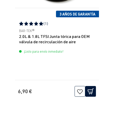
3 AÑOS DE GARANTÍA
(1)
Calificación promedio de 5 de 5 estrellas
BAR-TEK®
2.0L & 1.8L TFSI Junta tórica para OEM
válvula de recirculación de aire
¡Listo para envío inmediato!
6,90 €