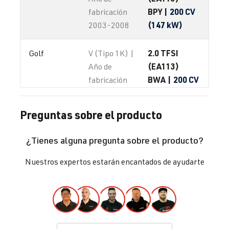
BPY
| 200 CV
fabricación
(147 kW)
2003-2008
2.0 TFSI
Golf
V (Tipo 1K) |
(EA113)
Año de
BWA
| 200 CV
fabricación
(147 kW)
2003-2008
Preguntas sobre el producto
2.0 TFSI
Golf
V (Tipo 1K) |
(EA113)
Año de
¿Tienes alguna pregunta sobre el producto?
BYD
| 230 CV
fabricación
(169 kW)
2003-2008
Nuestros expertos estarán encantados de ayudarte
2.0 TFSI
Golf
V (Tipo 1K) |
(EA113)
Año de
CDL
| 240 CV
fabricación
(177 kW)