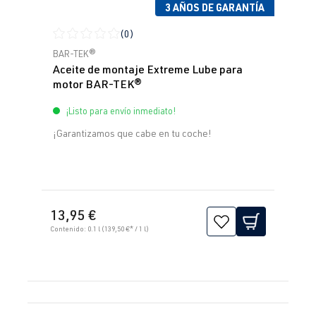
3 AÑOS DE GARANTÍA
(0)
Calificación promedio de 0 de 5 estrellas
BAR-TEK®
Aceite de montaje Extreme Lube para
motor BAR-TEK®
¡Listo para envío inmediato!
¡Garantizamos que cabe en tu coche!
13,95 €
Contenido:
0.1 l
(139,50 €* / 1 l)