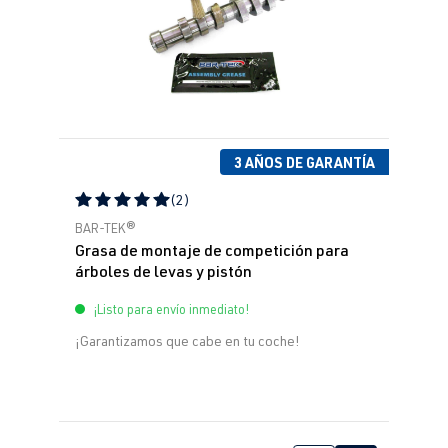
3 AÑOS DE GARANTÍA
(2)
Calificación promedio de 5 de 5 estrellas
BAR-TEK®
Grasa de montaje de competición para
árboles de levas y pistón
¡Listo para envío inmediato!
¡Garantizamos que cabe en tu coche!