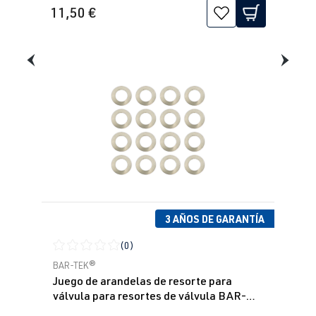
11,50 €
3 AÑOS DE GARANTÍA
(0)
Calificación promedio de 0 de 5 estrellas
BAR-TEK®
Juego de arandelas de resorte para
válvula para resortes de válvula BAR-
TEK®