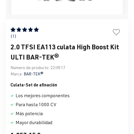
Calificación promedio de 5 de 5 estrellas
(1)
2.0 TFSI EA113 culata High Boost Kit
ULTI BAR-TEK®
Número de producto:
22tf017
Marca:
BAR-TEK®
Culata-Set de afinación
Los mejores componentes
Para hasta 1000 CV
Más potencia
Mayor durabilidad