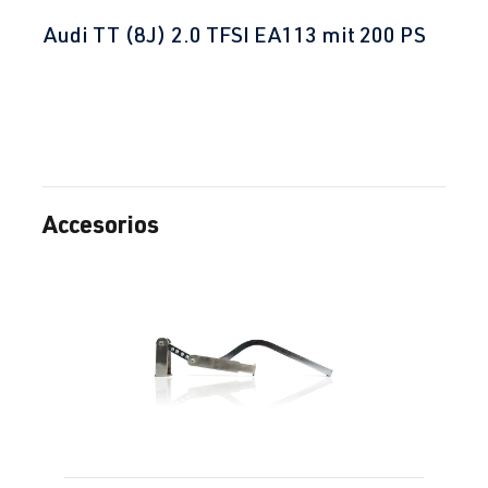
Audi TT (8J) 2.0 TFSI EA113 mit 200 PS
Accesorios
Omitir la galería de productos