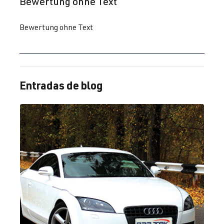
Bewertung ohne Text
(EA113)
BJ 2005-2010
AXX
| 200 CV
Bewertung ohne Text
(147 kW)
2.0 TFSI
Passat
B6 (Tipo 3C) |
(EA113)
BJ 2005-2010
BWA
| 200 CV
Entradas de blog
(147 kW)
2.0 TFSI
Passat
B6 (Tipo 3C) |
(EA888 Gen. 1
BJ 2005-2010
y 2)
2.0 TFSI
Polo
V (Tipo 6R) |
(EA113)
Año 2009-
CDLJ
| 220 CV
2014
(162 kW)