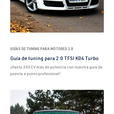
2.0 TFSI
Scirocco
III (Tipo 13) |
(EA113)
Año de
CDLA
| 265
fabricación
CV (195 kW)
2008-2017
2.0 TFSI
Scirocco
III (Tipo 13) |
GUÍAS DE TUNING PARA MOTORES 2.0
(EA113)
Año de
CDLK
| 280
fabricación
Guía de tuning para 2.0 TFSI K04 Turbo
CV (206 kW)
2008-2017
¡Hasta 250 CV más de potencia con nuestra guía de
puesta a punto profesional!
2.0 TFSI
Scirocco
III (Tipo 13) |
(EA888 Gen. 1
Año de
y 2)
fabricación
2008-2017