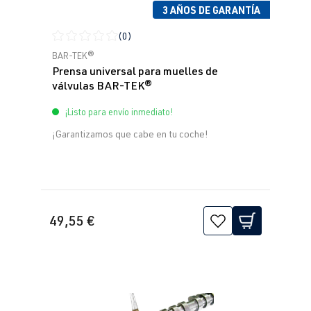
3 AÑOS DE GARANTÍA
(0)
Calificación promedio de 0 de 5 estrellas
BAR-TEK®
Prensa universal para muelles de
válvulas BAR-TEK®
¡Listo para envío inmediato!
¡Garantizamos que cabe en tu coche!
49,55 €