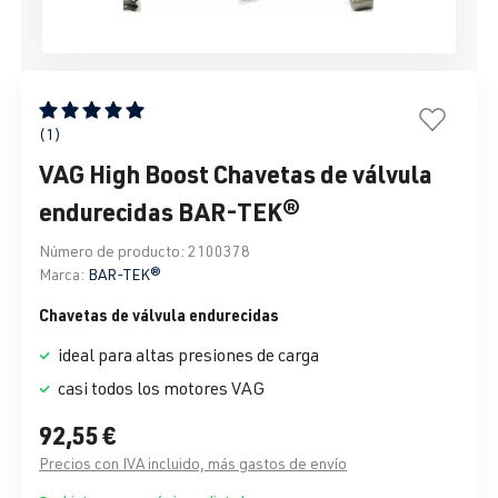
Calificación promedio de 5 de 5 estrellas
(1)
VAG High Boost Chavetas de válvula
endurecidas BAR-TEK®
Número de producto:
2100378
Marca:
BAR-TEK®
Chavetas de válvula endurecidas
ideal para altas presiones de carga
casi todos los motores VAG
92,55 €
Precios con IVA incluido, más gastos de envío