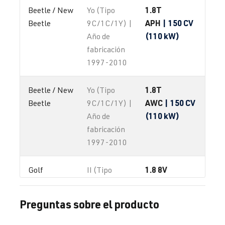
1.8T
Beetle / New 
Yo (Tipo
APH
| 150 CV
Beetle
9C/1C/1Y) |
(110 kW)
Año de
fabricación
1997-2010
1.8T
Beetle / New 
Yo (Tipo
AWC
| 150 CV
Beetle
9C/1C/1Y) |
(110 kW)
Año de
fabricación
1997-2010
1.8 8V
Golf
II (Tipo
19E/1G1) |
Año de
Preguntas sobre el producto
fabricación
1983-1992