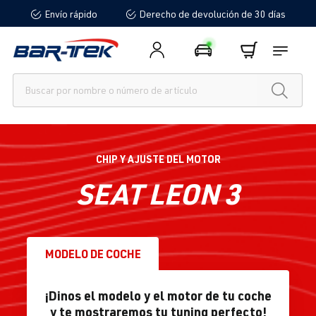
Envío rápido
Derecho de devolución de 30 días
enido principal
CHIP Y AJUSTE DEL MOTOR
SEAT LEON 3
MODELO DE COCHE
¡Dinos el modelo y el motor de tu coche
y te mostraremos tu tuning perfecto!