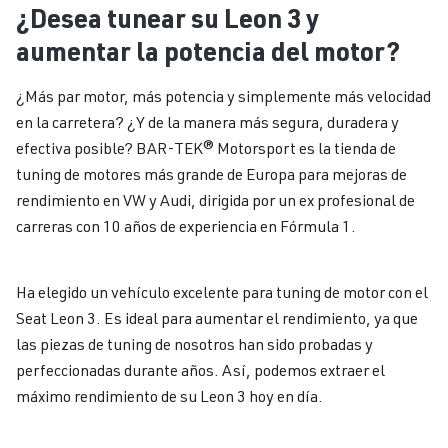
Inicio
Seat
3
4
¿Desea tunear su Leon 3 y
3
el motor
afinac
aumentar la potencia del motor?
¿Más par motor, más potencia y simplemente más velocidad
en la carretera? ¿Y de la manera más segura, duradera y
efectiva posible? BAR-TEK® Motorsport es la tienda de
tuning de motores más grande de Europa para mejoras de
rendimiento en VW y Audi, dirigida por un ex profesional de
carreras con 10 años de experiencia en Fórmula 1.
Ha elegido un vehículo excelente para tuning de motor con el
Seat Leon 3. Es ideal para aumentar el rendimiento, ya que
las piezas de tuning de nosotros han sido probadas y
perfeccionadas durante años. Así, podemos extraer el
máximo rendimiento de su Leon 3 hoy en día.